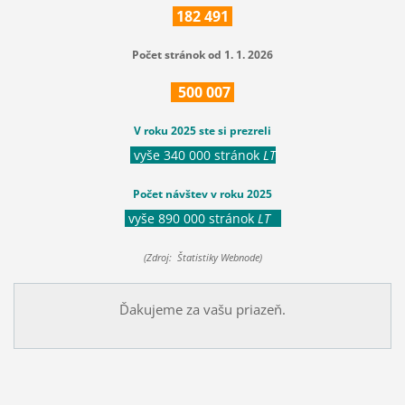
182
491
Počet stránok od 1. 1. 2026
500
007
V roku 2025 ste si prezreli
vyše 340 000 stránok
LT
Počet návštev v roku 2025
vyše 890 000 stránok
LT
(Zdroj: Štatistiky Webnode)
Ďakujeme za vašu priazeň.