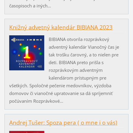
časopisoch a iných...
Knižný advetný kalendár BIBIANA 2023
BIBIANA otvorila rozprávkový
adventný kalendár Vianočný čas je
tak trošku čarovný, a to nielen pre
deti. BIBIANA preto prišla s
rozprávkovým adventným
kalendárom prístupným pre
všetkých. Spoločné pečenie medovníkov, výzdoba
domovov či vianočné upratovanie sa dá spríjemniť
počúvaním Rozprávkové...
Andrej Tušer: Spoza pera ( o mne i o vás)