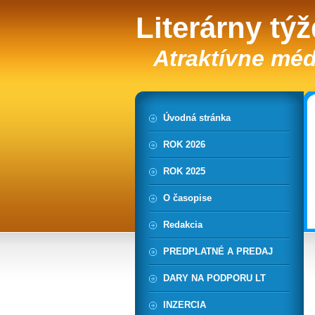
Literárny tý
Atraktívne méd
Úvodná stránka
ROK 2026
ROK 2025
O časopise
Redakcia
PREDPLATNÉ A PREDAJ
DARY NA PODPORU LT
INZERCIA