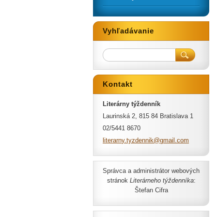
Vyhľadávanie
Kontakt
Literárny týždenník
Laurinská 2, 815 84 Bratislava 1
02/5441 8670
literarn
y.tyzden
nik@gmai
l.com
Správca a administrátor webových
stránok
Literárneho týždenníka
:
Štefan Cifra