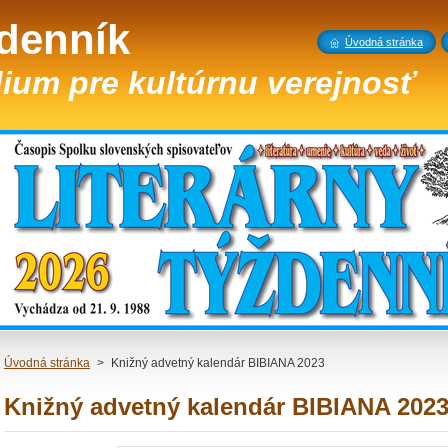
ždenník
Úvodná stránka
ium pre kultúrnu verejnosť
Úvodná stránka
>
Knižný advetný kalendár BIBIANA 2023
Knižný advetný kalendár BIBIANA 202