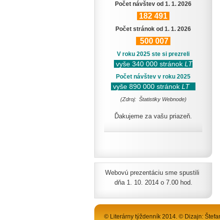
Počet návštev od 1. 1. 2026
182
491
Počet stránok od 1. 1. 2026
500
007
V roku 2025 ste si prezreli
vyše 340 000 stránok
LT
Počet návštev v roku 2025
vyše 890 000 stránok
LT
(Zdroj: Štatistiky Webnode)
Ďakujeme za vašu priazeň.
Webovú prezentáciu sme spustili
dňa 1. 10. 2014 o 7.00 hod.
© Literárny týždenník 2014. © Dizajn: Štefa