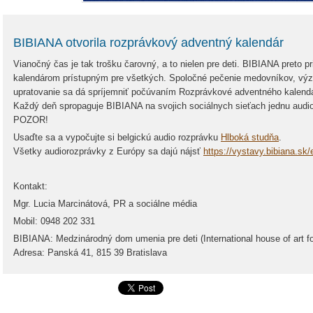
BIBIANA otvorila rozprávkový adventný kalendár
Vianočný čas je tak trošku čarovný, a to nielen pre deti. BIBIANA preto 
kalendárom prístupným pre všetkých. Spoločné pečenie medovníkov, vý
upratovanie sa dá spríjemniť počúvaním Rozprávkové adventného kalend
Každý deň spropaguje BIBIANA na svojich sociálnych sieťach jednu audio
POZOR!
Usaďte sa a vypočujte si belgickú audio rozprávku
Hlboká studňa
.
Všetky audiorozprávky z Európy sa dajú nájsť
https://vystavy.bibiana.sk
Kontakt:
Mgr. Lucia Marcinátová, PR a sociálne média
Mobil: 0948 202 331
BIBIANA: Medzinárodný dom umenia pre deti (International house of art fo
Adresa: Panská 41, 815 39 Bratislava