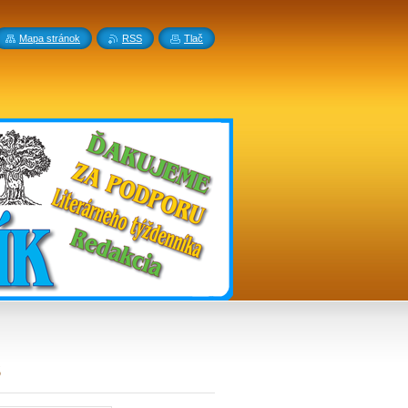
Mapa stránok
RSS
Tlač
3