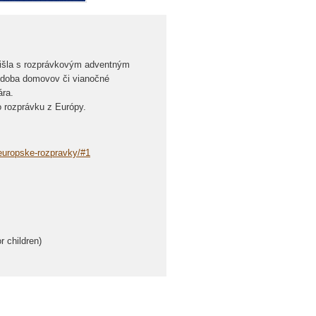
prišla s rozprávkovým adventným
zdoba domovov či vianočné
ára.
 rozprávku z Európy.
/europske-rozpravky/#1
r children)