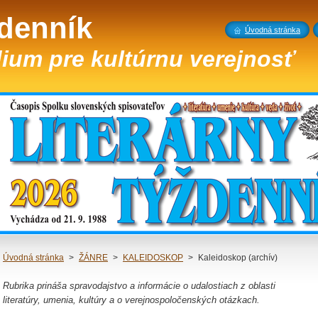
ždenník
Úvodná stránka
ium pre kultúrnu verejnosť
Úvodná stránka
>
ŽÁNRE
>
KALEIDOSKOP
>
Kaleidoskop (archív)
Rubrika prináša spravodajstvo a informácie o udalostiach z oblasti
literatúry, umenia, kultúry a o verejnospoločenských otázkach.