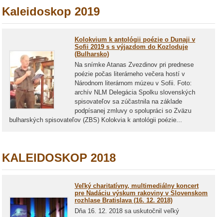
Kaleidoskop 2019
Kolokvium k antológii poézie o Dunaji v
Sofii 2019 s s výjazdom do Kozloduje
(Bulharsko)
Na snímke Atanas Zvezdinov pri prednese
poézie počas literárneho večera hostí v
Národnom literárnom múzeu v Sofii. Foto:
archív NLM Delegácia Spolku slovenských
spisovateľov sa zúčastnila na základe
podpísanej zmluvy o spolupráci so Zväzu
bulharských spisovateľov (ZBS) Kolokvia k antológii poézie...
KALEIDOSKOP 2018
Veľký charitatívny, multimediálny koncert
pre Nadáciu výskum rakoviny v Slovenskom
rozhlase Bratislava (16. 12. 2018)
Dňa 16. 12. 2018 sa uskutočnil veľký