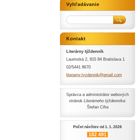
Vyhľadávanie
Kontakt
Literárny týždenník
Laurinská 2, 815 84 Bratislava 1
02/5441 8670
literarn
y.tyzden
nik@gmai
l.com
Správca a administrátor webových
stránok
Literárneho týždenníka
:
Štefan Cifra
Počet návštev od 1. 1. 2026
182
491