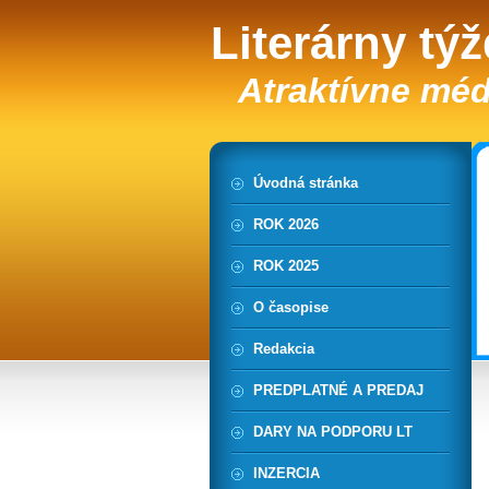
Literárny tý
Atraktívne méd
Úvodná stránka
ROK 2026
ROK 2025
O časopise
Redakcia
PREDPLATNÉ A PREDAJ
DARY NA PODPORU LT
INZERCIA