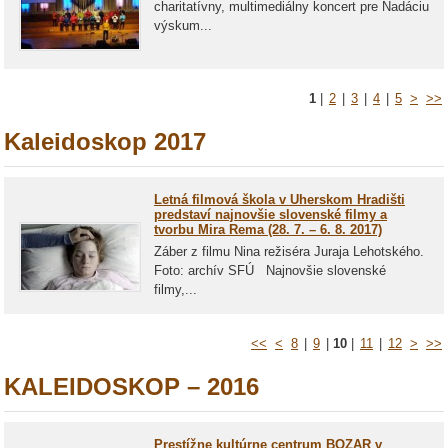
charitatívny, multimediálny koncert pre Nadáciu
výskum...
1
|
2
|
3
|
4
|
5
>
>>
Kaleidoskop 2017
Letná filmová škola v Uherskom Hradišti
predstaví najnovšie slovenské filmy a
tvorbu Mira Rema (28. 7. – 6. 8. 2017)
Záber z filmu Nina režiséra Juraja Lehotského.
Foto: archív SFÚ Najnovšie slovenské
filmy,...
<<
<
8
|
9
|
10
|
11
|
12
>
>>
KALEIDOSKOP – 2016
Prestížne kultúrne centrum BOZAR v