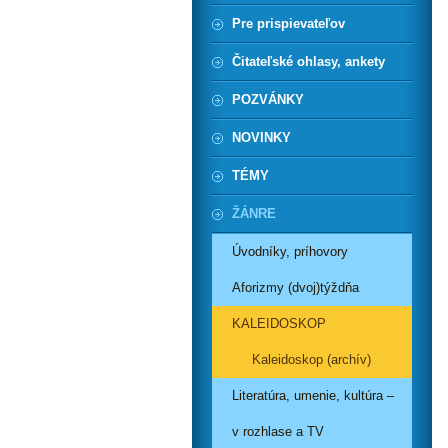
Pre prispievateľov
Čitateľské ohlasy, ankety
POZVÁNKY
NOVINKY
TÉMY
ŽÁNRE
Úvodníky, príhovory
Aforizmy (dvoj)týždňa
KALEIDOSKOP
Kaleidoskop (archív)
Literatúra, umenie, kultúra –
v rozhlase a TV