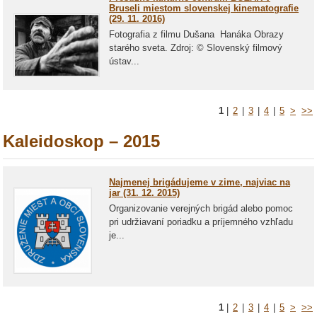
Bruseli miestom slovenskej kinematografie
(29. 11. 2016)
Fotografia z filmu Dušana Hanáka Obrazy
starého sveta. Zdroj: © Slovenský filmový
ústav...
1
|
2
|
3
|
4
|
5
>
>>
Kaleidoskop – 2015
Najmenej brigádujeme v zime, najviac na
jar (31. 12. 2015)
Organizovanie verejných brigád alebo pomoc
pri udržiavaní poriadku a príjemného vzhľadu
je...
1
|
2
|
3
|
4
|
5
>
>>