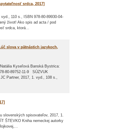
pytateľnosť srdca, 2017]
d., 110 s., ISBN 978-80-89930-04-
 život! Ako spis ad acta / pod
ť srdca, ktorá...
úč slova v pätnástich jazykoch,
lia Kyseľová Banská Bystrica:
N 978-80-89752-11-9 SÚZVUK
artner, 2017, 1. vyd., 108 s.,
17]
slovenských spisovateľov, 2017, 1.
DOVÍT ŠTEVKO Kniha nemeckej autorky
ojkovej,...