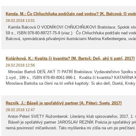
Kenda, M.: Čo Chňuchňuka podržalo nad vodou? [K. Balcová: O vod
28.02.2018 13:01
Kamila Balcová O VODNÍKOVI CHŇUCHŇUKOVI Bratislava: Spolok sloven
59 s., ISBN 978-80-89727-75-9 (viaz.) Čo Chňuchňuka podržalo nad v
Balcová, sprevádzaná pôvabnými ilustráciami Martina Kellenbergera, uvád
Koláriková, K.: Kvalita či kvantita? [M. Bartoš: Deň, aký ti patrí, 2017]
28.02.2018 12:56
Miroslav Bartoš DEŇ, AKÝ TI PATRÍ Bratislava: Vydavateľstvo Spolku s
1.vyd., 199 s., ISBN 978-80-8061-996-1 Kvalita či kvantita? KATARÍN
Miroslava Bartoša sa člení na tri veľké kapitoly: Si ako deň, Duetá, Kroky 
Rezník, J.: Báseň je spoľahlivý partner [A. Péteri: Svety, 2017]
28.02.2018 12:47
Anton Péteri SVETY Ružomberok: Literárny klub spisovateľov, 2017, 1. 
Báseň je spoľahlivý partner JAROSLAV REZNÍK Poézia je spoľahlivý pria
nemá povinnosť mlčanlivosti. Táto myšlienka mi zišla na um po prečítaní.