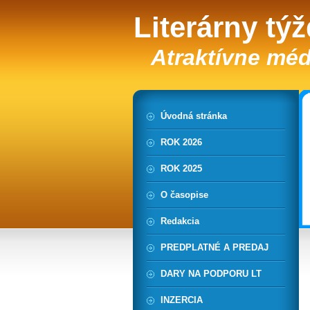
Literárny tý
Atraktívne méd
Úvodná stránka
ROK 2026
ROK 2025
O časopise
Redakcia
PREDPLATNÉ A PREDAJ
DARY NA PODPORU LT
INZERCIA