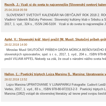
Rezník, J.: Vzali si do sveta to najcennejšie [Slovenský svetový kale
25.04.2018 05:59
SLOVENSKÝ SVETOVÝ KALENDÁR NA OBYČAJNÝ ROK 2018 2. ROČNÍK 
Vladimír Valentík Báčsky Petrovec: Slovenský kultúrny klub v Srbsku a
2017, 1. vyd., 324 s., ISSN 246-510X Vzali si do sveta to najcennejš
Apfel, V.: Slovenský kráľ, ktorý prežil [M. Musil: Skutočný príbeh gr
28.02.2018 14:00
Miroslav Musil SKUTOČNÝ PRÍBEH GRÓFA MÓRICA BEŇOVSKÉHO Brati
slovenských spisovateľov, spol. s r. o., 2017, 1. vyd., 204 s., ISBN 978
prežil VILIAM APFEL Niekedy sa zdá, že osud s národmi nášho sveta hrá
Hallon, Ľ.: Poetický triptych Lojza Marsinu [L. Marsina: Upratovanie 
28.02.2018 13:52
Lojzo Marsina UPRATOVANIE V LUNAPARKU Fotografie: Ľudovít Leidžo 
Verbis, 2017, 1. vyd., 83 s., ISBN 978-80-972313-2-3 Poetický triptyc
Marsina (1952) vstúpil do slovenskej literatúry až tesne pred svojou šesťd