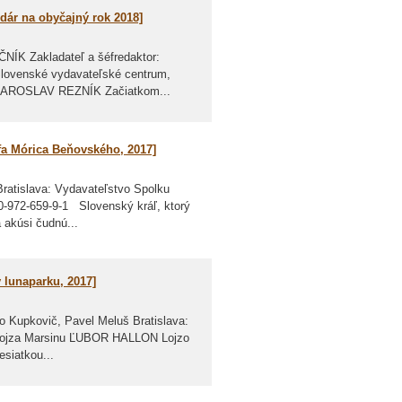
ndár na obyčajný rok 2018]
Zakladateľ a šéfredaktor:
 Slovenské vydavateľské centrum,
ie JAROSLAV REZNÍK Začiatkom...
ófa Mórica Beňovského, 2017]
slava: Vydavateľstvo Spolku
-80-972-659-9-1 Slovenský kráľ, ktorý
 akúsi čudnú...
v lunaparku, 2017]
Kupkovič, Pavel Meluš Bratislava:
h Lojza Marsinu ĽUBOR HALLON Lojzo
esiatkou...