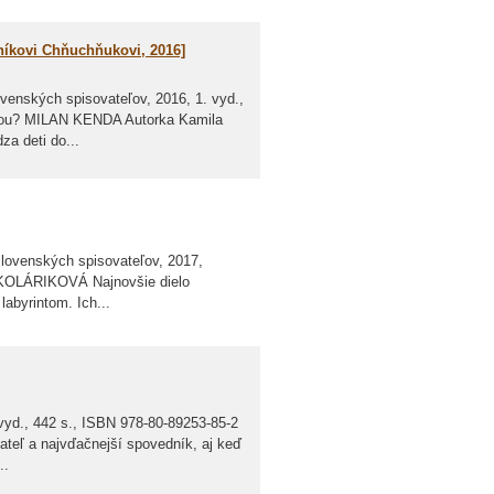
níkovi Chňuchňukovi, 2016]
ských spisovateľov, 2016, 1. vyd.,
odou? MILAN KENDA Autorka Kamila
za deti do...
lovenských spisovateľov, 2017,
A KOLÁRIKOVÁ Najnovšie dielo
labyrintom. Ich...
vyd., 442 s., ISBN 978-80-89253-85-2
teľ a najvďačnejší spovedník, aj keď
..