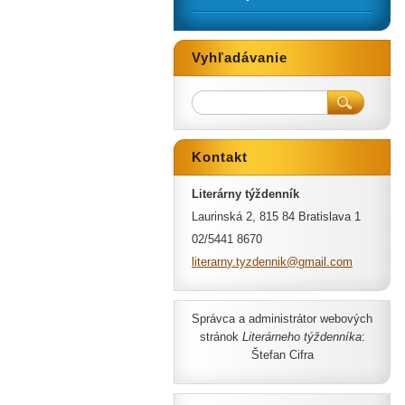
Vyhľadávanie
Kontakt
Literárny týždenník
Laurinská 2, 815 84 Bratislava 1
02/5441 8670
literarn
y.tyzden
nik@gmai
l.com
Správca a administrátor webových
stránok
Literárneho týždenníka
:
Štefan Cifra