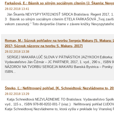
Farkašová, E.: Básnik so silným sociálnym cítením [J. Škamla: Nevys
28.02.2018 13:41
Ján Škamla NEVYSPYTATEĽNOSŤ SRDCA Bratislava: Regent 2017, 1. vy
3 Básnik so silným sociálnym cítením ETELA FARKAŠOVÁ „Tvoj zavŕšený
vekom zasunutý.“ Toto dvojveršie čítame v závere knižky Nevyspytateľnos
Roman, M.: Súzvuk pohľadov na tvorbu Sergeja Makaru [S. Makara: L
2017; Súzvuk názorov na tvorbu S. Makaru, 2017]
28.02.2018 13:38
SERGEJ MAKARA LÚČ SLOVA V PÄTNÁSTICH JAZYKOCH Editorka: Natá
Vydavateľstvo Ján Čižmár – JC PARTNER, 2017, 1. vyd., 290 s., ISB
NÁZOROV NA TVORBU SERGEJA MAKARU Banská Bystrica – Poniky: JC P
ISBN...
Števko, Ľ.: Nefiltrovaný pohľad. [K. Schneidtová: Nezvládneme to, 20
28.02.2018 13:29
Katja Schneidtová NEZVLÁDNEME TO Bratislava: Vydavateľstvo Spolku 
vyd., 115 s., ISBN 978-80-8202-001-7 (viaz.) Nefiltrovaný pohľad ĽU
Katje Schneidtovej Nezvládneme to, ktorá vyšla v preklade Ivy Vranskej R