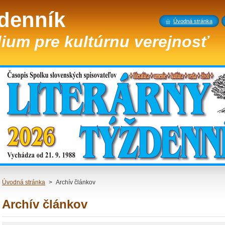
ždenník
Úvodná stránka
ium pre kultúrnu verejnosť
Úvodná stránka
>
Archív článkov
Archív článkov