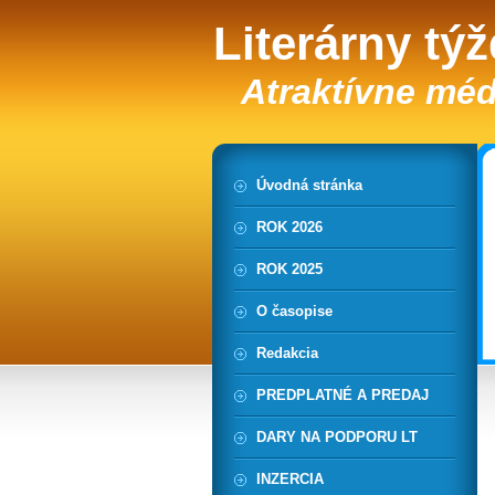
Literárny tý
Atraktívne méd
Úvodná stránka
ROK 2026
ROK 2025
O časopise
Redakcia
PREDPLATNÉ A PREDAJ
DARY NA PODPORU LT
INZERCIA