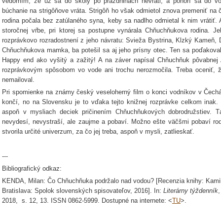
vedomím, že už sa do školy po prázdninách nevráti, a ponorí sa do v
búchanie na strigôňove vráta. Strigôň ho však odmietol znova premeniť na 
rodina počala bez zatúlaného syna, keby sa nadlho odmietal k nim vrátiť. A 
storočnej vŕbe, pri ktorej sa postupne vynárala Chňuchňukova rodina. 
rozprávkovo rozradostnení z jeho návratu: Svieža Bystrina, Klzký Kameň, D
Chňuchňukova mamka, ba potešil sa aj jeho prísny otec. Ten sa poďakoval 
Happy end ako vyšitý a zažitý! A na záver napísal Chňuchňuk pôvabnej 
rozprávkovým spôsobom vo vode ani trochu nerozmočila. Treba oceniť, že
nemailoval.
Pri spomienke na známy český veseloherný film o konci vodníkov v Čechá
končí, no na Slovensku je to vďaka tejto knižnej rozprávke celkom inak
aspoň v mysliach deciek pričinením Chňuchňukových dobrodružstiev. T
nevydesí, nevystraší, ale zaujme a pobaví. Možno ešte väčšmi pobaví rodi
stvorila určité univerzum, za čo jej treba, aspoň v mysli, zatlieskať.
---
Bibliografický odkaz:
KENDA, Milan: Čo Chňuchňuka podržalo nad vodou? [Recenzia knihy: Kamil
Bratislava: Spolok slovenských spisovateľov, 2016]. In:
Literárny týždenník
,
2018, s. 12, 13. ISSN 0862-5999. Dostupné na internete: <
TU
>.