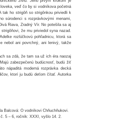
odníckeho živlu. Jeho prvým krokom je
človeka, veď čo by si vodníkova početná
tak ho strigôň so strigônkou priviedli k
Jeho súrodenci s rozprávkovými menami,
ivá Riava, Zradný Vír. No potešila sa aj
strigôňovi, že mu priviedol syna nazad.
Adelke rozlúčkovú pohľadnicu, ktorá sa
 nebol ani povrchný, ani lenivý, takže
ch sa zdá, že tam sa už ich éra naozaj
. Majú zabezpečenú budúcnosť, budú žiť
áto nápaditá moderná rozprávka decká
čov, ktorí ju budú deťom čítať. Autorka
a Balcová: O vodníkovi Chňuchňukovi.
 č. 5 – 6, ročník: XXXI, vyšlo 14. 2.