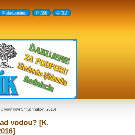
Mapa stránok
RSS
Tlač
 O vodníkovi Chňuchňukovi, 2016]
ad vodou? [K.
2016]