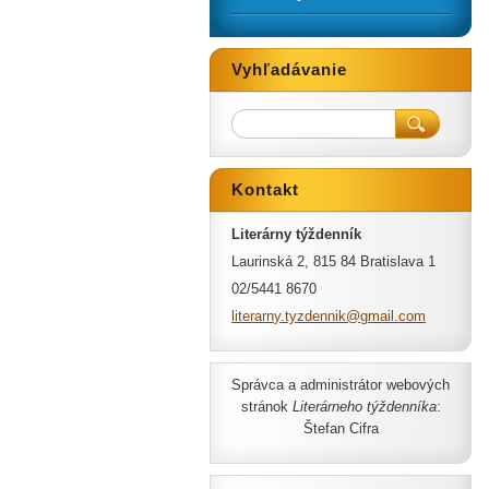
Vyhľadávanie
Kontakt
Literárny týždenník
Laurinská 2, 815 84 Bratislava 1
02/5441 8670
literarn
y.tyzden
nik@gmai
l.com
Správca a administrátor webových
stránok
Literárneho týždenníka
:
Štefan Cifra