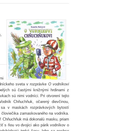
-
mi
odníckeho sveta v rozprávke
O vodníkovi
elých sú častými knižnými hrdinami z
kach sú nimi vodníci. Pri otvorení tejto
 Vodník Chňuchňuk, očarený dievčinou,
e sa v maskách rozprávkových bytostí
za človiečika zamaskovaného na vodníka.
m! Chňuchňuk má dokonalú masku, priam
iť s ňou vo dvojici ako párik vodníkov o
adchádzajú trpké časy, lebo sa nechce