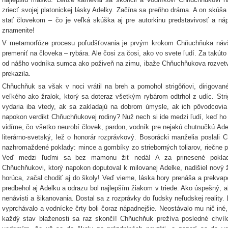
zriecť svojej platonickej lásky Adelky. Začína sa preňho dráma. A on skúš
stať človekom – čo je veľká skúška aj pre autorkinu predstavivosť a ná
znamenite!
V metamorfóze procesu poľudšťovania je prvým krokom Chňuchňuka návšt
premeniť na človeka – rybára. Ale čosi za čosi, ako vo svete ľudí. Za takúto
od nášho vodníka sumca ako poživeň na zimu, ibaže Chňuchňukova rozvetve
prekazila.
Chňuchňuk sa však v noci vrátil na breh a pomohol strigôňovi, dirigovan
veľkého ako žralok, ktorý sa doteraz všetkým rybárom odtrhol z udíc. Str
vydaria iba vtedy, ak sa zakladajú na dobrom úmysle, ak ich pôvodcovia
napokon verdikt Chňuchňukovej rodiny? Nuž nech si ide medzi ľudí, keď h
vidíme, čo všetko neurobí človek, pardon, vodník pre nejakú chutnučkú Adelk
literárno-svetský, lež o honorár rozprávkový. Bosorácki manželia poslal
nazhromaždené poklady: mince a gombíky zo strieborných toliarov, riečne per
Veď medzi ľuďmi sa bez mamonu žiť nedá! A za prinesené poklady
Chňuchňukovi, ktorý napokon doputoval k milovanej Adelke, nadišiel nový ž
horúca, začal chodiť aj do školy! Veď vieme, láska hory prenáša a prekva
predbehol aj Adelku a odrazu bol najlepším žiakom v triede. Ako úspešný, al
nenávisti a šikanovania. Dostal sa z rozprávky do ľudsky neľudskej realit
vyprchávalo a vodnícke črty boli čoraz nápadnejšie. Neostávalo mu nič iné,
každý stav blaženosti sa raz skončí! Chňuchňuk prežíva posledné chvíl