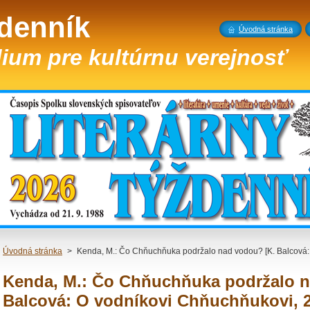
ždenník
Úvodná stránka
ium pre kultúrnu verejnosť
Úvodná stránka
>
Kenda, M.: Čo Chňuchňuka podržalo nad vodou? [K. Balcová:
Kenda, M.: Čo Chňuchňuka podržalo n
Balcová: O vodníkovi Chňuchňukovi, 