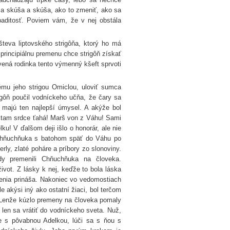
a a skúša a skúša, ako to zmeniť, ako sa
paditosť. Poviem vám, že v nej obstála
eva liptovského strigôňa, ktorý ho má
 principiálnu premenu chce strigôň získať
ná rodinka tento výmenný kšeft sprvoti
ému jeho strigou Omiclou, uloviť sumca
igôň poučil vodníckeho učňa, že čary sa
 majú ten najlepší úmysel. A akýže bol
o tam srdce ťahá! Marš von z Váhu! Sami
u! V ďalšom deji išlo o honorár, ale nie
i Chňuchňuka s batohom späť do Váhu po
ly, zlaté poháre a príbory zo slonoviny.
 premenili Chňuchňuka na človeka.
ivot. Z lásky k nej, keďže to bola láska
penia prináša. Nakoniec vo vedomostiach
e akýsi iný ako ostatní žiaci, bol terčom
y. Lenže kúzlo premeny na človeka pomaly
 len sa vrátiť do vodníckeho sveta. Nuž,
e s pôvabnou Adelkou, lúči sa s ňou s