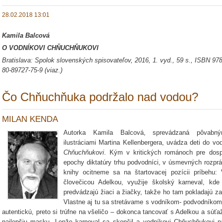
28.02.2018 13:01
Kamila Balcová
O VODNÍKOVI CHŇUCHŇUKOVI
Bratislava: Spolok slovenských spisovateľov, 2016, 1. vyd., 59 s., ISBN 978
80-89727-75-9 (viaz.)
Čo Chňuchňuka podržalo nad vodou?
MILAN KENDA
Autorka Kamila Balcová, sprevádzaná pôvabný
ilustráciami Martina Kellenbergera, uvádza deti do v
Chňuchňukovi
. Kým v kritických románoch pre dosp
epochy diktatúry trhu podvodníci, v úsmevných rozpráv
knihy ocitneme sa na štartovacej pozícii príbehu:
človečicou Adelkou, využije školský karneval, kd
predvádzajú žiaci a žiačky, takže ho tam pokladajú 
Vlastne aj tu sa stretávame s vodníkom- podvodníko
autentickú, preto si trúfne na všeličo – dokonca tancovať s Adelkou a súťaž
najlepšiu masku. Lenže karneval sa skončil a vodníkovi Chňuchňukovi n