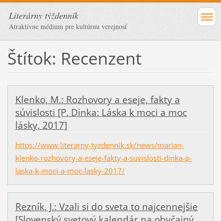
Literárny týždenník
Atraktívne médium pre kultúrnu verejnosť
Štítok: Recenzent
Klenko, M.: Rozhovory a eseje, fakty a
súvislosti [P. Dinka: Láska k moci a moc
lásky, 2017]
https://www.literarny-tyzdennik.sk/news/marian-
klenko-rozhovory-a-eseje-fakty-a-suvislosti-dinka-p-
laska-k-moci-a-moc-lasky-2017/
Rezník, J.: Vzali si do sveta to najcennejšie
[Slovenský svetový kalendár na obyčajný