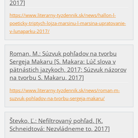
2017]
https://www.literarny-tyzdennik.sk/news/hallon-l-
poeticky-triptych-lojza-marsinu-l-marsina-upratovanie-
v-lunaparku-2017/
Roman, M.: Súzvuk pohľadov na tvorbu
Sergeja Makaru [S. Makara: Lúč slova v
pätnástich jazykoch, 2017; Súzvuk názorov
na tvorbu S. Makaru, 2017]
https://www.literarny-tyzdennik.sk/news/roman-m-
suzvuk-pohladov-na-tvorbu-sergeja-makaru/
Števko, Ľ.: Nefiltrovaný pohľad. [K.
Schneidtová: Nezvládneme to, 2017]