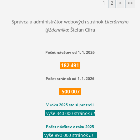
1
2
>
>>
Správca a administrátor webových stránok
Literárneho
týždenníka
: Štefan Cifra
Počet návštev od 1. 1. 2026
182
491
Počet stránok od 1. 1. 2026
500
007
V roku 2025 ste si prezreli
vyše 340 000 stránok
LT
Počet návštev v roku 2025
vyše 890 000 stránok
LT