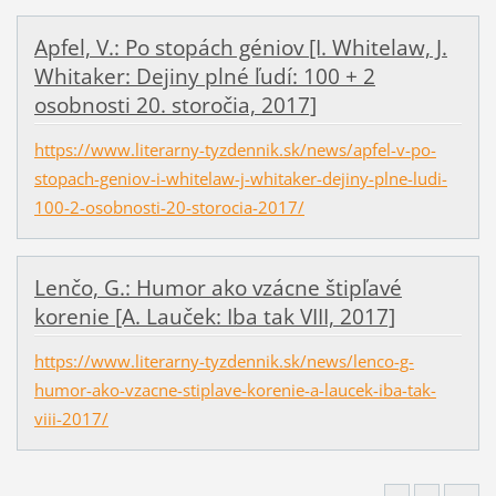
Apfel, V.: Po stopách géniov [I. Whitelaw, J.
Whitaker: Dejiny plné ľudí: 100 + 2
osobnosti 20. storočia, 2017]
https://www.literarny-tyzdennik.sk/news/apfel-v-po-
stopach-geniov-i-whitelaw-j-whitaker-dejiny-plne-ludi-
100-2-osobnosti-20-storocia-2017/
Lenčo, G.: Humor ako vzácne štipľavé
korenie [A. Lauček: Iba tak VIII, 2017]
https://www.literarny-tyzdennik.sk/news/lenco-g-
humor-ako-vzacne-stiplave-korenie-a-laucek-iba-tak-
viii-2017/