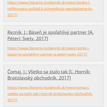
https://www.literarny-tyzdennik.sk/news/stevko-l-
nefiltrovany-pohlad-k-schneidtova-nezvladneme-to-
2017/
Rezník, J.: Báseň je spoľahlivý partner [A.
Péteri: Svety, 2017]
https://www.literarny-tyzdennik.sk/news/reznik-j-
basen-je-spolahlivy-partner-a-peteri-svety-2017/
Čomaj, J.: Všetko sa stalo tak [Ľ. Horník:
Bratislavský obchodník, 2017]
https://www.literarny-tyzdennik.sk/news/comaj-j-
vsetko-sa-stalo-tak-l-hornik-bratislavsky-obchodnik-
2017/