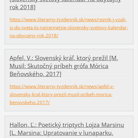
rok 2018]
https://www.literarny-tyzdennik.sk/news/reznik-j-vzali-
si-do-sveta-to-najcennejsie-slovensky-svetovy-kalendar-
na-obycajny-rok-2018/
Apfel, V.: Slovenský kráľ, ktorý prežil [M.
Musil: Skutočný príbeh grófa Mórica
Beňovského, 2017]
https://www.literarny-tyzdennik.sk/news/apfel-v-
slovensky-kral-ktory-prezil-musil-pribeh-morica-
benovskeho-2017/
Hallon, Ľ.: Poetický triptych Lojza Marsinu
[L. Marsina: Upratovanie v lunaparku,