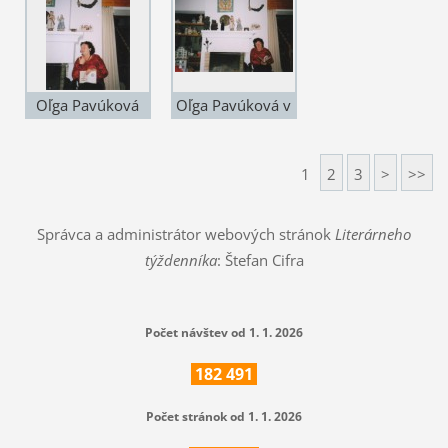
2006. Foto: ©
Modre (na javisku
František Mach
druhá sprava) na
spomienke k
úmrtiu Ľ. Štúra v
Oľga Pavúková
Oľga Pavúková v
Modre v roku
(2003). Foto: ©
Gelérii Ignáca
2006. Foto: ©
Natália Murat-
Bizmayera.
František Mach
1
2
3
>
>>
Oravcová
Modra 2003.
Foto: © Natália
Správca a administrátor webových stránok
Literárneho
Murat-Oravcová
týždenníka
: Štefan Cifra
Počet návštev od 1. 1. 2026
182
491
Počet stránok od 1. 1. 2026