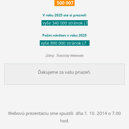
500
007
V roku 2025 ste si prezreli
vyše 340 000 stránok
LT
Počet návštev v roku 2025
vyše 890 000 stránok
LT
(Zdroj: Štatistiky Webnode)
Ďakujeme za vašu priazeň.
Webovú prezentáciu sme spustili dňa 1. 10. 2014 o 7.00
hod.