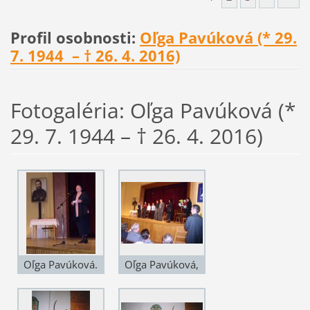
Rudofl Schuster,
a Dušan Jarjabek.
minister kultúry
28. 4. 2017. Foto
Profil osobnosti:
Oľga Pavúková (* 29.
Marek Maďarič.
© František Mach
7. 1944 – † 26. 4. 2016)
28. 4. 2017. Foto
© František Mach
Fotogaléria: Oľga Pavúková (*
29. 7. 1944 – † 26. 4. 2016)
Oľga Pavúková.
Oľga Pavúková,
Spomienka k
riaditeľka Múzea
úmrtiu Ľ. Štúra.
Ľudovíta Štúra v