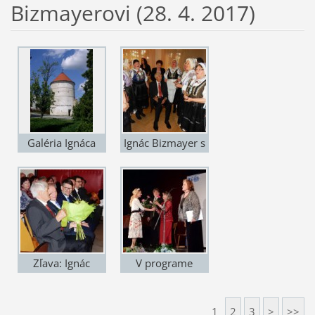
Bizmayerovi (28. 4. 2017)
Galéria Ignáca
Ignác Bizmayer s
Bizmayera v
členkami
starobylej bašte v
folklórneho
Modre. Foto ©
súboru Kraľovan.
František Mach
Modra 28. 4.
2017 . Foto ©
František Mach
Zľava: Ignác
V programe
Bizmayer,
vystúpili speváci
exprezident
Greta Švercelová
1
2
3
>
>>