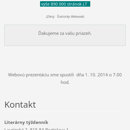
vyše 890 000 stránok
LT
(Zdroj: Štatistiky Webnode)
Ďakujeme za vašu priazeň.
Webovú prezentáciu sme spustili dňa 1. 10. 2014 o 7.00
hod.
Kontakt
Literárny týždenník
Laurinská 2, 815 84 Bratislava 1