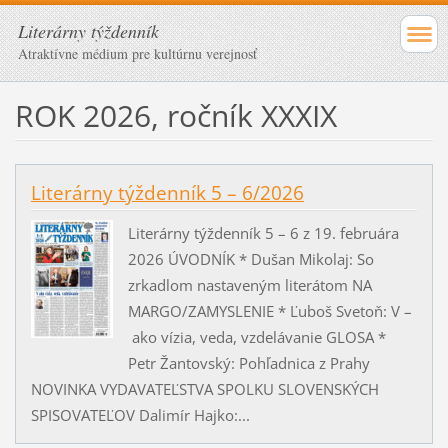
Literárny týždenník
Atraktívne médium pre kultúrnu verejnosť
ROK 2026, ročník XXXIX
Literárny týždenník 5 – 6/2026
Literárny týždenník 5 – 6 z 19. februára
2026 ÚVODNÍK * Dušan Mikolaj: So
zrkadlom nastaveným literátom NA
MARGO/ZAMYSLENIE * Ľuboš Svetoň: V –
ako vízia, veda, vzdelávanie GLOSA *
Petr Žantovský: Pohľadnica z Prahy
NOVINKA VYDAVATEĽSTVA SPOLKU SLOVENSKÝCH
SPISOVATEĽOV Dalimír Hajko:...