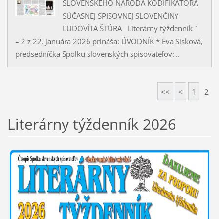
SLOVENSKÉHO NÁRODA KODIFIKÁTORA
SÚČASNEJ SPISOVNEJ SLOVENČINY
ĽUDOVÍTA ŠTÚRA Literárny týždenník 1
– 2 z 22. januára 2026 prináša: ÚVODNÍK * Eva Sisková,
predsedníčka Spolku slovenských spisovateľov:...
<<
<
1
2
Literárny týždenník 2026