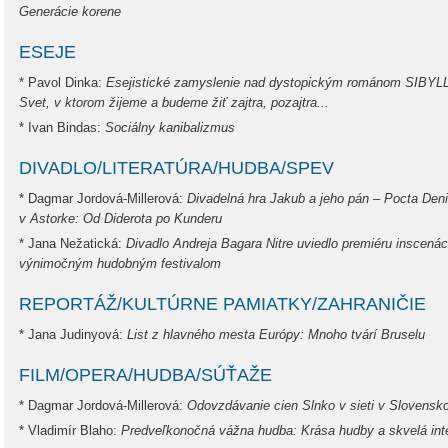
Generácie korene
ESEJE
* Pavol Dinka:
Esejistické zamyslenie nad dystopickým románom SIB
Svet, v ktorom žijeme a budeme žiť zajtra, pozajtra...
* Ivan Bindas:
Sociálny kanibalizmus
DIVADLO/LITERATÚRA/HUDBA/SPEV
* Dagmar Jordová-Millerová:
Divadelná hra Jakub a jeho pán – Pocta Deni
v Astorke: Od Diderota po Kunderu
* Jana Nežatická:
Divadlo Andreja Bagara Nitre uviedlo premiéru inscenáci
výnimočným hudobným festivalom
REPORTÁŽ/KULTÚRNE PAMIATKY/ZAHRANIČIE
* Jana Judinyová:
List z hlavného mesta Európy: Mnoho tvárí Bruselu
FILM/OPERA/HUDBA/SÚŤAŽE
* Dagmar Jordová-Millerová:
Odovzdávanie cien Slnko v sieti v Slovensk
* Vladimír Blaho:
Predveľkonočná vážna hudba: Krása hudby a skvelá inte