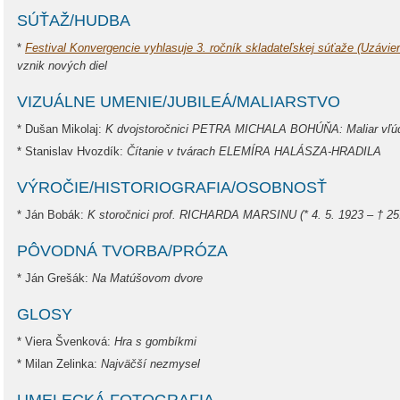
SÚŤAŽ/HUDBA
*
Festival Konvergencie vyhlasuje 3. ročník skladateľskej súťaže (Uzávie
vznik nových diel
VIZUÁLNE UMENIE/JUBILEÁ/MALIARSTVO
* Dušan Mikolaj:
K dvojstoročnici PETRA MICHALA BOHÚŇA: Maliar vľúd
* Stanislav Hvozdík:
Čítanie v tvárach ELEMÍRA HALÁSZA-HRADILA
VÝROČIE/HISTORIOGRAFIA/OSOBNOSŤ
* Ján Bobák:
K storočnici prof. RICHARDA MARSINU (* 4. 5. 1923 – † 25
PÔVODNÁ TVORBA/PRÓZA
* Ján Grešák:
Na Matúšovom dvore
GLOSY
* Viera Švenková:
Hra s gombíkmi
* Milan Zelinka:
Najväčší nezmysel