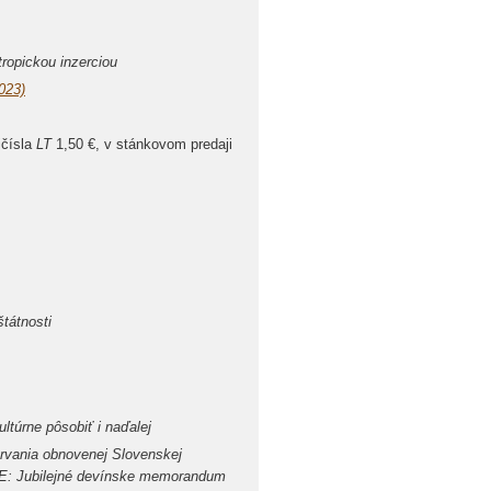
tropickou inzerciou
023)
jčísla
LT
1,50 €, v stánkovom predaji
štátnosti
ltúrne pôsobiť i naďalej
rvania obnovenej Slovenskej
ENE: Jubilejné devínske memorandum