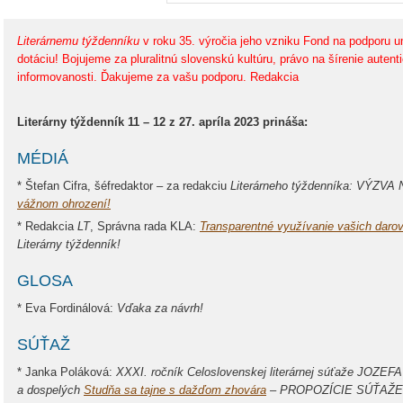
Literárnemu týždenníku
v roku 35. výročia jeho vzniku Fond na podporu um
dotáciu! Bojujeme za pluralitnú slovenskú kultúru, právo na šírenie auten
informovanosti. Ďakujeme za vašu podporu. Redakcia
Literárny týždenník 11 – 12 z 27. apríla 2023 prináša:
MÉDIÁ
* Štefan Cifra, šéfredaktor – za redakciu
Literárneho týždenníka: VÝZ
vážnom ohrození!
* Redakcia
LT
, Správna rada KLA:
Transparentné využívanie vašich darov
Literárny týždenník!
GLOSA
* Eva Fordinálová:
Vďaka za návrh!
SÚŤAŽ
* Janka Poláková:
XXXI. ročník Celoslovenskej literárnej súťaže JOZ
a dospelých
Studňa sa tajne s dažďom zhovára
– PROPOZÍCIE SÚŤAŽE