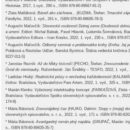
Historiae, 2017, 1.vyd., 290 s., ISBN 978-80-89567-81-2)
* Zlata Matláková:
Báseň ako záchrana...
(KUZMA, Štefan:
Trnavské zápi
Fándlyho, 2022, 1. vyd., 261 s., ISBN 978-80-88695-78-3)
* Augustín Maťovčík:
Slovenské osobnosti Dolnej zeme (Osobnosti dolno
a umení.
Editori: Michal Babiak, Pavel Hlásnik, Ľudomila Šomráková, B
Vydavateľstvo Editura – Ivan Krasko, 2022, 1. vyd., 230 s., ISBN 978-973
* Augustín Maťovčík:
Odborný seminár o problematike knihy
(
Kniha: Jej 
Poláková a Rastislav Udžan. Banská Bystrica: Štátna vedecká knižnica 2
8227-011-5)
* Jaroslav Rezník:
Až do hĺbky tisícročí
(PECHO, Štefan:
Znovuzrodenie st
Úvod do vieronauky
. Ružomberok: Ján Šindléry – TESFO, 2022, 1. vyd., 
* Ladislav Hrubý:
Realistické prózy o nevšednej každodennosti
(KALAMÁR
lístkov.
Bratislava, Vydavateľstvo Pars Artem, 2022, 1. vyd., 325 s., ISB
* Marián Klenko:
Vybrúsený intelektuálny koncept. (FARKAŠOVÁ, Etela: O
Bratislava: Vydavateľstvo Spolku slovenských spisovateľov, s. r. o., 2022
174-8)
* Mária Bátorová:
Znovunájdený čas
(HAJKO, Dalimír:
Stopy v (mojej) du
slovenských spisovateľov, s. r. o., 2022, 1. vyd., 171 s. ISBN 978-80-820
* Mária Bátorová:
Avantgardný román plný napätia.
(GRUPAČ, Marián:
In
s., ISBN 978-80-89435-35-7)