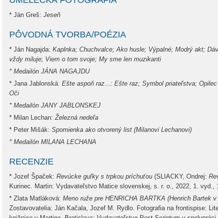
UMELECKÁ FOTOGRAFIA
* Ján Greš:
Jeseň
PÔVODNÁ TVORBA/POÉZIA
* Ján Nagajda:
Kaplnka; Chuchvalce; Ako husle; Výpalné; Modrý akt; Dáv
vždy miluje; Viem o tom svoje; My sme len muzikanti
* Medailón JÁNA NAGAJDU
* Jana Jablonská:
Ešte aspoň raz...: Ešte raz; Symbol priateľstva; Opilec
Oči
* Medailón JANY JABLONSKEJ
* Milan Lechan:
Železná nedeľa
* Peter Mišák:
Spomienka ako otvorený list (Milanovi Lechanovi)
* Medailón MILANA LECHANA
RECENZIE
* Jozef Špaček:
Revúcke guľky s trpkou príchuťou
(SLIACKY, Ondrej:
Rev
Kurinec. Martin: Vydavateľstvo Matice slovenskej, s. r. o., 2022, 1. vyd.
* Zlata Matláková:
Meno ruže pre HENRICHA BARTKA (Henrich Bartek v sl
Zostavovatelia: Ján Kačala, Jozef M. Rydlo. Fotografia na frontispise: Li
knižnice v Martine. Bratislava: Vydavateľstvo Post Scriptum v spoluprác