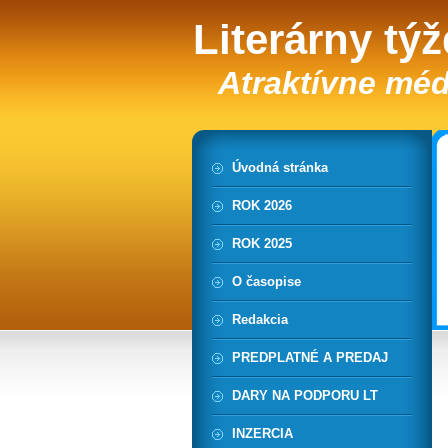
Literárny tý
Atraktívne méd
Úvodná stránka
ROK 2026
ROK 2025
O časopise
Redakcia
PREDPLATNÉ A PREDAJ
DARY NA PODPORU LT
INZERCIA