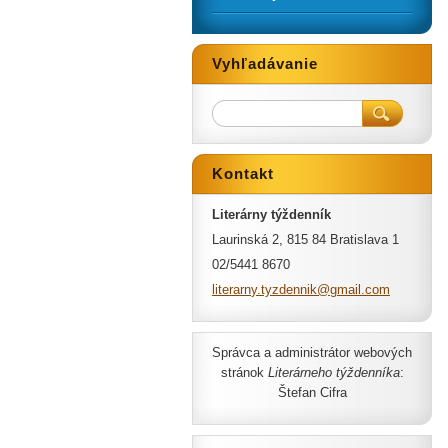
Vyhľadávanie
Kontakt
Literárny týždenník
Laurinská 2, 815 84 Bratislava 1
02/5441 8670
literarn
y.tyzden
nik@gmai
l.com
Správca a administrátor webových
stránok
Literárneho týždenníka
:
Štefan Cifra