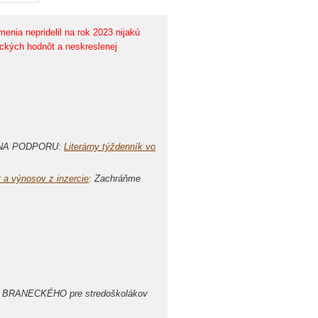
enia nepridelil na rok 2023 nijakú
tických hodnôt a neskreslenej
VA NA PODPORU:
Literárny týždenník vo
 a výnosov z inzercie
: Zachráňme
EFA BRANECKÉHO pre stredoškolákov