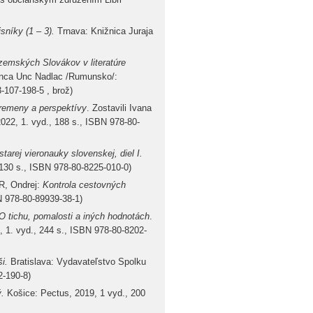
sníky (1 – 3).
Trnava: Knižnica Juraja
zemských Slovákov v literatúre
ianca Unc Nadlac /Rumunsko/:
-107-198-5 , brož)
premeny a perspektívy
. Zostavili Ivana
022, 1. vyd., 188 s., ISBN 978-80-
arej vieronauky slovenskej, diel I.
130 s., ISBN 978-80-8225-010-0)
, Ondrej:
Kontrola cestovných
N 978-80-89939-38-1)
 tichu, pomalosti a iných hodnotách
.
, 1. vyd., 244 s., ISBN 978-80-8202-
ši.
Bratislava: Vydavateľstvo Spolku
2-190-8)
ý.
Košice: Pectus, 2019, 1 vyd., 200