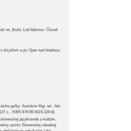
aš mi, Bože; Loď bláznov; Človek
 s bicyklom a ja; Opar nad hladinou;
úcke guľky.
Ilustrácie Mgr. art. Ján
, 127 s., ISBN 978-80-8115-326-6)
ovenskej jazykovede a kultúre.
terárny archív Slovenskej národnej
i s občianskym združením Libri