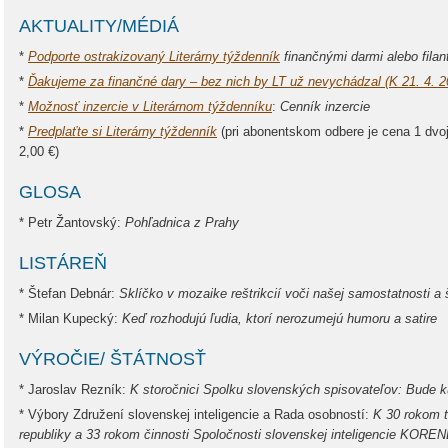
AKTUALITY/MÉDIÁ
*
Podporte ostrakizovaný Literárny týždenník
finančnými darmi alebo filan
*
Ďakujeme za finančné dary – bez nich by LT už nevychádzal (K 21. 4. 2
*
Možnosť inzercie v Literárnom týždenníku
:
Cenník inzercie
*
Predplaťte si Literárny týždenník
(pri abonentskom odbere je cena 1 dvo
2,00 €)
GLOSA
* Petr Žantovský:
Pohľadnica z Prahy
LISTÁREŇ
* Štefan Debnár:
Sklíčko v mozaike reštrikcií voči našej samostatnosti a 
* Milan Kupecký:
Keď rozhodujú ľudia, ktorí nerozumejú humoru a satire
VÝROČIE/ ŠTÁTNOSŤ
* Jaroslav Rezník:
K storočnici Spolku slovenských spisovateľov: Bude ku
* Výbory Združení slovenskej inteligencie a Rada osobností:
K 30 rokom t
republiky a 33 rokom činnosti Spoločnosti slovenskej inteligencie KOR