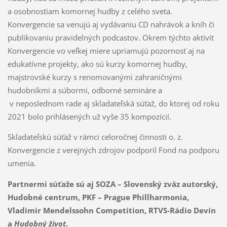
a osobnostiam komornej hudby z celého sveta.
Konvergencie sa venujú aj vydávaniu CD nahrávok a kníh či
publikovaniu pravidelných podcastov. Okrem týchto aktivít
Konvergencie vo veľkej miere upriamujú pozornosť aj na
edukatívne projekty, ako sú kurzy komornej hudby,
majstrovské kurzy s renomovanými zahraničnými
hudobníkmi a súbormi, odborné semináre a
v neposlednom rade aj skladateľská súťaž, do ktorej od roku
2021 bolo prihlásených už vyše 35 kompozícií.
Skladateľskú súťaž v rámci celoročnej činnosti o. z.
Konvergencie z verejných zdrojov podporil Fond na podporu
umenia.
Partnermi súťaže sú aj SOZA – Slovenský zväz autorský,
Hudobné centrum, PKF – Prague Phillharmonia,
Vladimir Mendelssohn Competition, RTVS-Rádio Devín
a
Hudobný život
.