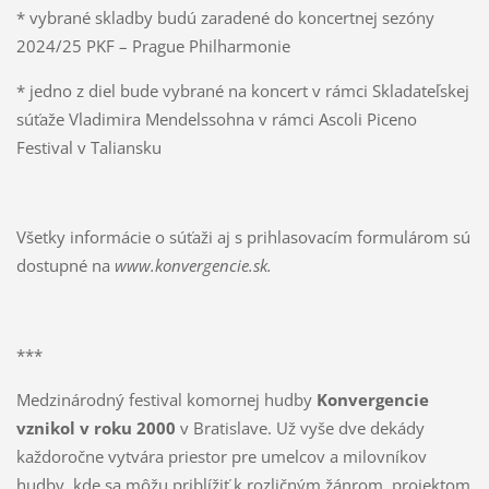
* vybrané skladby budú zaradené do koncertnej sezóny
2024/25 PKF – Prague Philharmonie
* jedno z diel bude vybrané na koncert v rámci Skladateľskej
súťaže Vladimira Mendelssohna v rámci Ascoli Piceno
Festival v Taliansku
Všetky informácie o súťaži aj s prihlasovacím formulárom sú
dostupné na
www.konvergencie.sk.
***
Medzinárodný festival komornej hudby
Konvergencie
vznikol v roku 2000
v Bratislave. Už vyše dve dekády
každoročne vytvára priestor pre umelcov a milovníkov
hudby, kde sa môžu priblížiť k rozličným žánrom, projektom