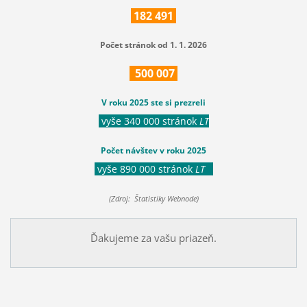
182
491
Počet stránok od 1. 1. 2026
500
007
V roku 2025 ste si prezreli
vyše 340 000 stránok
LT
Počet návštev v roku 2025
vyše 890 000 stránok
LT
(Zdroj: Štatistiky Webnode)
Ďakujeme za vašu priazeň.