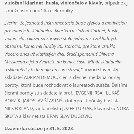
v zložení klarinet, husle, violončelo a klavír
, prípadne aj
s možnosťou použitia elektroniky.
„Verím, že jednotná inštrumentácia bude výzvou a motiváciou
pre mladých skladateľov. Kvarteto v zložení klarinet, husle,
violončelo a klavír sa zároveň stalo jedným zo základných
obsadení komornej hudby 20. storočia, pre ktoré vzniklo
viacero dnes už klasických diel. Stačí spomenúť Oliviera
Messiaena a jeho Kvarteto na koniec času. Mladí skladatelia
a skladateľky teda majú na čom stavať,“
hovorí slovenský
skladateľ ADRIÁN DEMOČ, člen 7-člennej medzinárodnej
poroty, ktorá bude rozhodovať o laureátoch súťaže. Ďalšími
členmi poroty sú skladatelia prof. JEVGENIJ IRŠAI, LUKÁŠ
BORZÍK, JAROSLAV ŠŤASTNÝ a interpret i nórsky huslista
NILS ØKLAND, violončelista JOZEF LUPTÁK, klaviristka NORA
SKUTA a klarinetista BRANISLAV DUGOVIČ.
Uzávierka súťaže je 31. 5. 2023
.