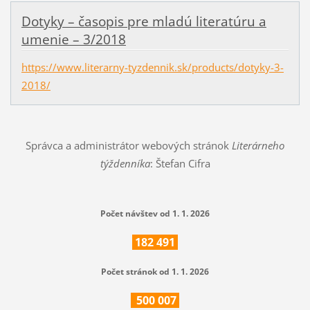
Dotyky – časopis pre mladú literatúru a
umenie – 3/2018
https://www.literarny-tyzdennik.sk/products/dotyky-3-
2018/
Správca a administrátor webových stránok
Literárneho
týždenníka
: Štefan Cifra
Počet návštev od 1. 1. 2026
182
491
Počet stránok od 1. 1. 2026
500
007