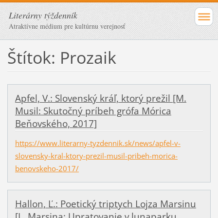
Literárny týždenník
Atraktívne médium pre kultúrnu verejnosť
Štítok: Prozaik
Apfel, V.: Slovenský kráľ, ktorý prežil [M.
Musil: Skutočný príbeh grófa Mórica
Beňovského, 2017]
https://www.literarny-tyzdennik.sk/news/apfel-v-
slovensky-kral-ktory-prezil-musil-pribeh-morica-
benovskeho-2017/
Hallon, Ľ.: Poetický triptych Lojza Marsinu
[L. Marsina: Upratovanie v lunaparku,