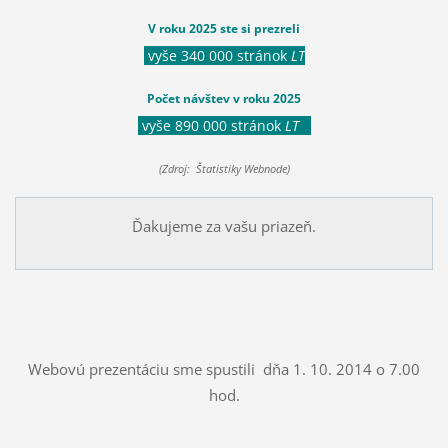
V roku 2025 ste si prezreli
vyše 340 000 stránok
LT
Počet návštev v roku 2025
vyše 890 000 stránok
LT
(Zdroj: Štatistiky Webnode)
Ďakujeme za vašu priazeň.
Webovú prezentáciu sme spustili dňa 1. 10. 2014 o 7.00
hod.