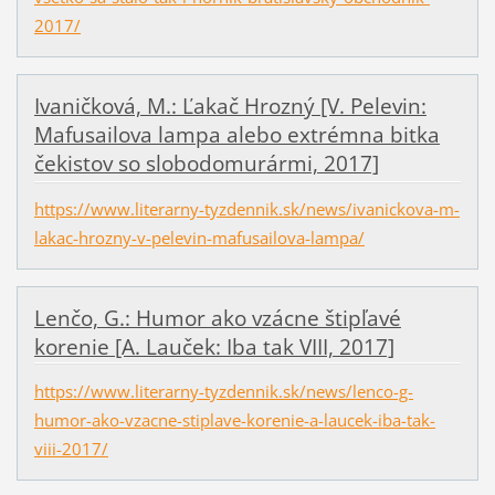
2017/
Ivaničková, M.: Ľakač Hrozný [V. Pelevin:
Mafusailova lampa alebo extrémna bitka
čekistov so slobodomurármi, 2017]
https://www.literarny-tyzdennik.sk/news/ivanickova-m-
lakac-hrozny-v-pelevin-mafusailova-lampa/
Lenčo, G.: Humor ako vzácne štipľavé
korenie [A. Lauček: Iba tak VIII, 2017]
https://www.literarny-tyzdennik.sk/news/lenco-g-
humor-ako-vzacne-stiplave-korenie-a-laucek-iba-tak-
viii-2017/