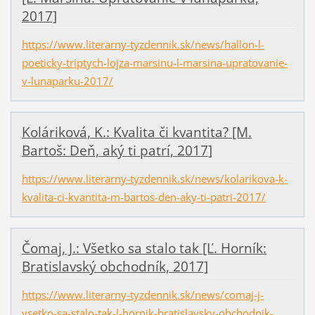
2017]
https://www.literarny-tyzdennik.sk/news/hallon-l-
poeticky-triptych-lojza-marsinu-l-marsina-upratovanie-
v-lunaparku-2017/
Koláriková, K.: Kvalita či kvantita? [M.
Bartoš: Deň, aký ti patrí, 2017]
https://www.literarny-tyzdennik.sk/news/kolarikova-k-
kvalita-ci-kvantita-m-bartos-den-aky-ti-patri-2017/
Čomaj, J.: Všetko sa stalo tak [Ľ. Horník:
Bratislavský obchodník, 2017]
https://www.literarny-tyzdennik.sk/news/comaj-j-
vsetko-sa-stalo-tak-l-hornik-bratislavsky-obchodnik-