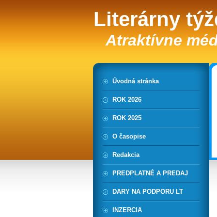
Literárny tý
Atraktívne méd
Úvodná stránka
ROK 2026
ROK 2025
O časopise
Redakcia
PREDPLATNÉ A PREDAJ
DARY NA PODPORU LT
INZERCIA