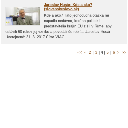
Jaroslav Husár: Kde a ako?
(slovenskeslovo.sk)
Kde a ako? Táto jednoduchá otázka mi
napadla nedávno, keď sa politickí
predstavitelia krajín EÚ zišli v Ríme, aby
oslávili 60 rokov jej vzniku a povedali čo robiť... Jaroslav Husár
Uverejnené: 31. 3. 2017 Čítať VIAC.
<<
<
2
|
3
|
4
|
5
|
6
>
>>