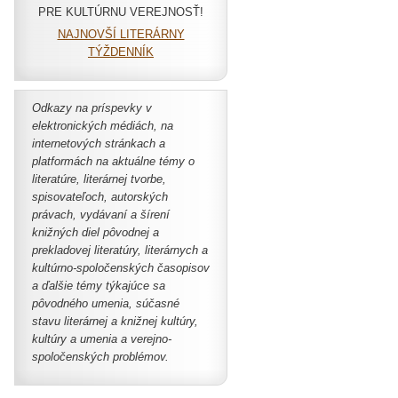
PRE KULTÚRNU VEREJNOSŤ!
NAJNOVŠÍ LITERÁRNY
TÝŽDENNÍK
Odkazy na príspevky v
elektronických médiách,
na
internetových stránkach a
platformách
na aktuálne témy o
literatúre, literárnej tvorbe,
spisovateľoch, autorských
právach, vydávaní a šírení
knižných diel pôvodnej a
prekladovej literatúry, literárnych a
kultúrno-spoločenských časopisov
a ďalšie témy týkajúce sa
pôvodného umenia, súčasné
stavu literárnej a knižnej kultúry,
kultúry a umenia a verejno-
spoločenských problémov.