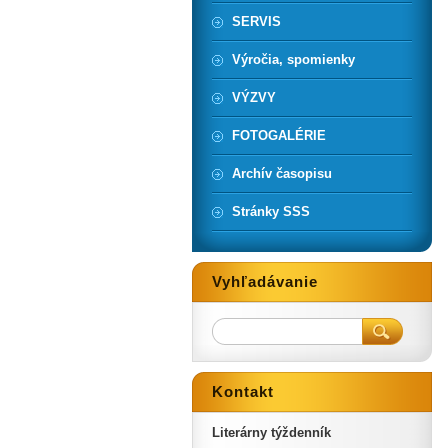
SERVIS
Výročia, spomienky
VÝZVY
FOTOGALÉRIE
Archív časopisu
Stránky SSS
Vyhľadávanie
Kontakt
Literárny týždenník