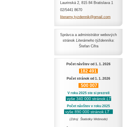
Laurinská 2, 815 84 Bratislava 1
02/5441 8670
literarn
y.tyzden
nik@gmai
l.com
Správca a administrátor webových
stránok
Literárneho týždenníka
:
Štefan Cifra
Počet návštev od 1. 1. 2026
182
491
Počet stránok od 1. 1. 2026
500
007
V roku 2025 ste si prezreli
vyše 340 000 stránok
LT
Počet návštev v roku 2025
vyše 890 000 stránok
LT
(Zdroj: Štatistiky Webnode)