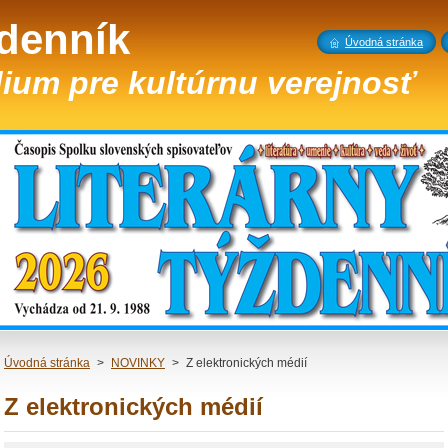
ždenník
Úvodná stránka
ium pre kultúrnu verejnosť
Úvodná stránka
>
NOVINKY
>
Z elektronických médií
Z elektronických médií