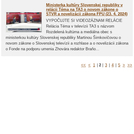
Ministerka kultúry Slovenskej republiky v
relácii Téma na TA3 o novom zákone o
STVR a novelizácii zákona FPU (23. 4. 2024)
VYPOČUJTE SI VIDEOZÁZNAM RELÁCIE
Relácia Téma v televízii TA3 s názvom
Rozdelená kultúrna a mediálna obec s
ministerkou kultúry Slovenskej republiky Martinou Šimkovičovou o
novom zákone o Slovenskej televízii a rozhlase a o novelizácii zákona
o Fonde na podporu umenia Zhovára redaktor Braňo...
<<
<
1
|
2
|
3
|
4
|
5
>
>>