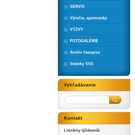
SERVIS
Výročia, spomienky
VÝZVY
FOTOGALÉRIE
Archív časopisu
Stránky SSS
Vyhľadávanie
Kontakt
Literárny týždenník