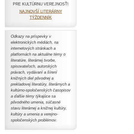
PRE KULTÚRNU VEREJNOSŤ!
NAJNOVŠÍ LITERÁRNY
TÝŽDENNÍK
Odkazy na príspevky v
elektronických médiách,
na
internetových stránkach a
platformách
na aktuálne témy o
literatúre, literárnej tvorbe,
spisovateľoch, autorských
právach, vydávaní a šírení
knižných diel pôvodnej a
prekladovej literatúry, literárnych a
kultúrno-spoločenských časopisov
a ďalšie témy týkajúce sa
pôvodného umenia, súčasné
stavu literárnej a knižnej kultúry,
kultúry a umenia a verejno-
spoločenských problémov.