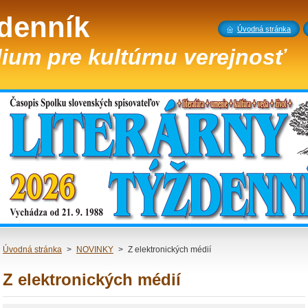
ždenník
Úvodná stránka
ium pre kultúrnu verejnosť
Úvodná stránka
>
NOVINKY
>
Z elektronických médií
Z elektronických médií