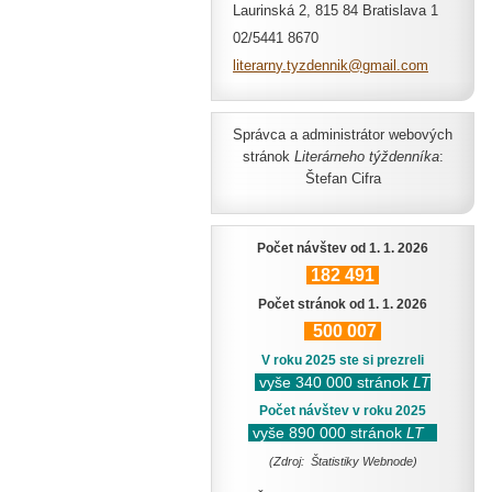
Laurinská 2, 815 84 Bratislava 1
02/5441 8670
literarn
y.tyzden
nik@gmai
l.com
Správca a administrátor webových
stránok
Literárneho týždenníka
:
Štefan Cifra
Počet návštev od 1. 1. 2026
182
491
Počet stránok od 1. 1. 2026
500
007
V roku 2025 ste si prezreli
vyše 340 000 stránok
LT
Počet návštev v roku 2025
vyše 890 000 stránok
LT
(Zdroj: Štatistiky Webnode)