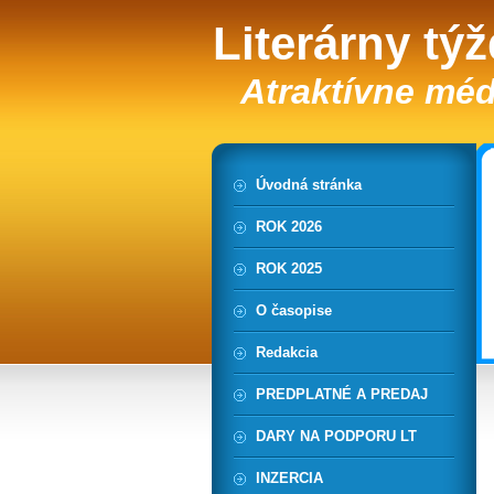
Literárny tý
Atraktívne méd
Úvodná stránka
ROK 2026
ROK 2025
O časopise
Redakcia
PREDPLATNÉ A PREDAJ
DARY NA PODPORU LT
INZERCIA