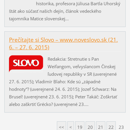
historika, profesora Júliusa Bartla Uhorský
štát ako súčasť našich dejín, článok vedeckého
tajomníka Matice slovenskej...
Prečítajte si Slovo – www.noveslovo.sk (21.
6. – 27. 6. 2015)
Redakcia: Stretnutie s Pan
Weifangom, veľvyslancom Čínskej
ľudovej republiky v SR (uverejnené
27. 6. 2015); Vladimír Blaho: Kde sú „západné
hodnoty“? (uverejnené 24. 6. 2015); Jozef Schwarz: Na
Brusel! (uverejnené 23. 6. 2015); Peter Takáč: Zoškrtať
alebo zaškrtiť Grécko? (uverejnené 23....
<<
<
19
20
21
22
23