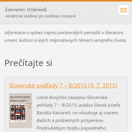
Literárny týždenník
Atraktívne médium pre kultúrnu verejnosť
Informácie o vydaní najmä partnerských periodík o literatúre,
umení, kultúre a iných inšpiratívnych témach verejného života.
Prečítajte si
Slovenské podľady 7 – 8/2015 (3. 7. 2015)
Letné dvojčíslo časopisu Slovenské
pohľady 7 − 8/2015 uvádza článok Jozefa
Banáša Kaviareň, no obsahuje aj viacero
ďalších a podnetných príspevkov.
Predovšetkým štúdiu popredného