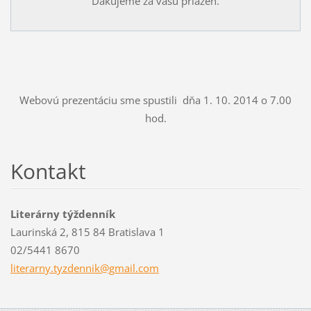
Ďakujeme za vašu priazeň.
Webovú prezentáciu sme spustili dňa 1. 10. 2014 o 7.00
hod.
Kontakt
Literárny týždenník
Laurinská 2, 815 84 Bratislava 1
02/5441 8670
literarn
y.tyzden
nik@gmai
l.com