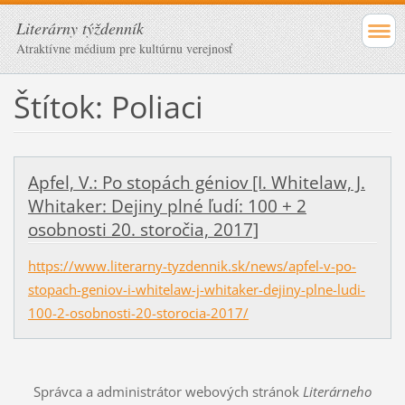
Literárny týždenník
Atraktívne médium pre kultúrnu verejnosť
Štítok: Poliaci
Apfel, V.: Po stopách géniov [I. Whitelaw, J.
Whitaker: Dejiny plné ľudí: 100 + 2
osobnosti 20. storočia, 2017]
https://www.literarny-tyzdennik.sk/news/apfel-v-po-
stopach-geniov-i-whitelaw-j-whitaker-dejiny-plne-ludi-
100-2-osobnosti-20-storocia-2017/
Správca a administrátor webových stránok
Literárneho