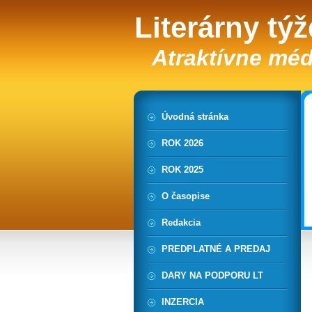
Literárny tý
Atraktívne méd
Úvodná stránka
ROK 2026
ROK 2025
O časopise
Redakcia
PREDPLATNÉ A PREDAJ
DARY NA PODPORU LT
INZERCIA