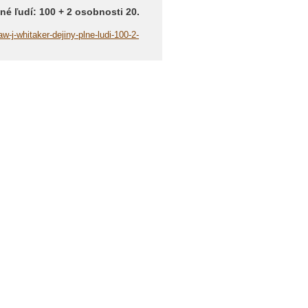
lné ľudí: 100 + 2 osobnosti 20.
w-j-whitaker-dejiny-plne-ludi-100-2-