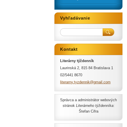
Vyhľadávanie
Kontakt
Literárny týždenník
Laurinská 2, 815 84 Bratislava 1
02/5441 8670
literarn
y.tyzden
nik@gmai
l.com
Správca a administrátor webových
stránok
Literárneho týždenníka
:
Štefan Cifra