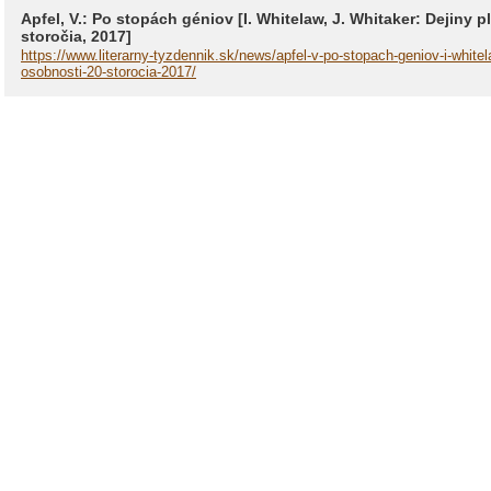
Apfel, V.: Po stopách géniov [I. Whitelaw, J. Whitaker: Dejiny p
storočia, 2017]
https://www.literarny-tyzdennik.sk/news/apfel-v-po-stopach-geniov-i-whitela
osobnosti-20-storocia-2017/