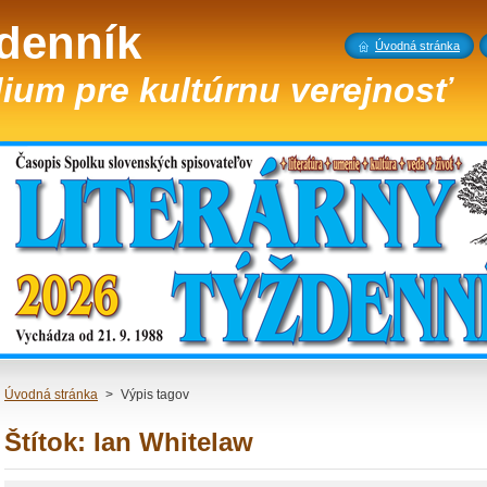
ždenník
Úvodná stránka
ium pre kultúrnu verejnosť
Úvodná stránka
>
Výpis tagov
Štítok: Ian Whitelaw