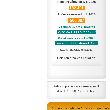
Počet návštev od 1. 1. 2026
182
491
Počet stránok od 1. 1. 2026
500
007
V roku 2025 ste si prezreli
vyše 340 000 stránok
LT
Počet návštev v roku 2025
vyše 890 000 stránok
LT
(Zdroj: Štatistiky Webnode)
Ďakujeme za vašu priazeň.
Webovú prezentáciu sme spustili
dňa 1. 10. 2014 o 7.00 hod.
© Literárny týždenník 2014. © Dizajn: Štefa