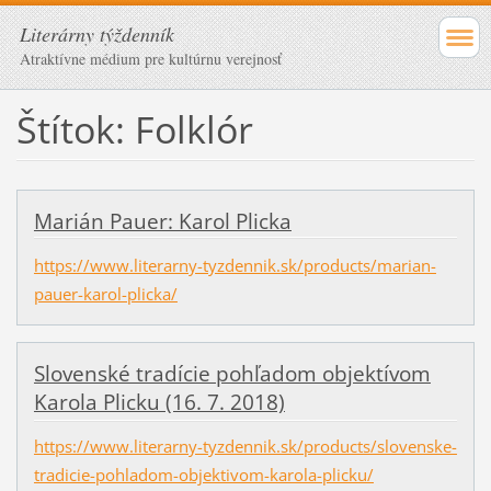
Literárny týždenník
Atraktívne médium pre kultúrnu verejnosť
Štítok: Folklór
Marián Pauer: Karol Plicka
https://www.literarny-tyzdennik.sk/products/marian-
pauer-karol-plicka/
Slovenské tradície pohľadom objektívom
Karola Plicku (16. 7. 2018)
https://www.literarny-tyzdennik.sk/products/slovenske-
tradicie-pohladom-objektivom-karola-plicku/