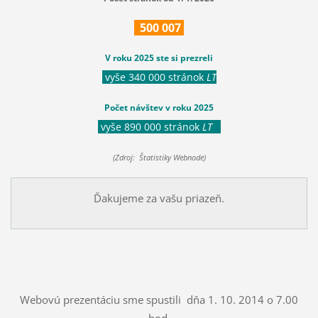
500
007
V roku 2025 ste si prezreli
vyše 340 000 stránok
LT
Počet návštev v roku 2025
vyše 890 000 stránok
LT
(Zdroj: Štatistiky Webnode)
Ďakujeme za vašu priazeň.
Webovú prezentáciu sme spustili dňa 1. 10. 2014 o 7.00
hod.