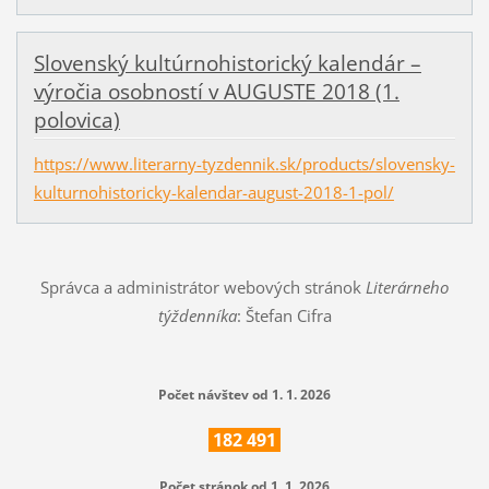
Slovenský kultúrnohistorický kalendár –
výročia osobností v AUGUSTE 2018 (1.
polovica)
https://www.literarny-tyzdennik.sk/products/slovensky-
kulturnohistoricky-kalendar-august-2018-1-pol/
Správca a administrátor webových stránok
Literárneho
týždenníka
: Štefan Cifra
Počet návštev od 1. 1. 2026
182
491
Počet stránok od 1. 1. 2026