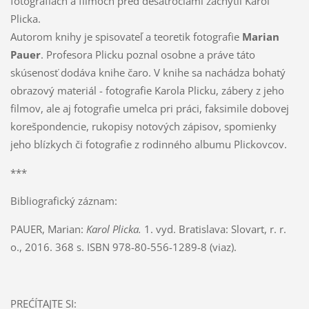
fotografiách a filmoch pred desaťročiami zachytil Karol
Plicka.
Autorom knihy je spisovateľ a teoretik fotografie
Marian
Pauer
. Profesora Plicku poznal osobne a práve táto
skúsenosť dodáva knihe čaro. V knihe sa nachádza bohatý
obrazový materiál - fotografie Karola Plicku, zábery z jeho
filmov, ale aj fotografie umelca pri práci, faksimile dobovej
korešpondencie, rukopisy notových zápisov, spomienky
jeho blízkych či fotografie z rodinného albumu Plickovcov.
***
Bibliografický záznam:
PAUER, Marian:
Karol Plicka.
1. vyd. Bratislava: Slovart, r. r.
o., 2016. 368 s. ISBN
978-80-556-
1289-8
(viaz).
PREĆÍTAJTE SI: