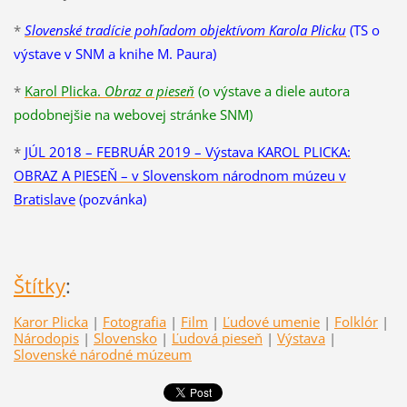
*
Slovenské tradície pohľadom objektívom Karola Plicku
(TS o
výstave v SNM a knihe M. Paura)
*
Karol Plicka.
Obraz a pieseň
(o výstave a diele autora
podobnejšie na webovej stránke SNM)
*
JÚL 2018 – FEBRUÁR 2019 – Výstava KAROL PLICKA:
OBRAZ A PIESEŇ – v Slovenskom národnom múzeu v
Bratislave
(pozvánka)
Štítky
:
Karor Plicka
|
Fotografia
|
Film
|
Ľudové umenie
|
Folklór
|
Národopis
|
Slovensko
|
Ľudová pieseň
|
Výstava
|
Slovenské národné múzeum