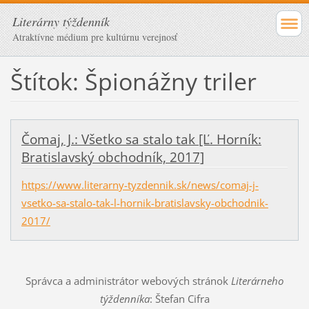
Literárny týždenník
Atraktívne médium pre kultúrnu verejnosť
Štítok: Špionážny triler
Čomaj, J.: Všetko sa stalo tak [Ľ. Horník:
Bratislavský obchodník, 2017]
https://www.literarny-tyzdennik.sk/news/comaj-j-
vsetko-sa-stalo-tak-l-hornik-bratislavsky-obchodnik-
2017/
Správca a administrátor webových stránok
Literárneho
týždenníka
: Štefan Cifra