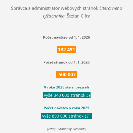
Správca a administrátor webových stránok
Literárneho
týždenníka
: Štefan Cifra
Počet návštev od 1. 1. 2026
182
491
Počet stránok od 1. 1. 2026
500
007
V roku 2025 ste si prezreli
vyše 340 000 stránok
LT
Počet návštev v roku 2025
vyše 890 000 stránok
LT
(Zdroj: Štatistiky Webnode)