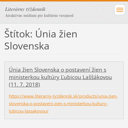
Literárny týždenník
Atraktívne médium pre kultúrnu verejnosť
Štítok: Únia žien
Slovenska
Únia žien Slovenska o postavení žien s
ministerkou kultúry Ľubicou Laššákovou
(11. 7. 2018)
https://www.literarny-tyzdennik.sk/products/unia-zien-
slovenska-o-postaveni-zien-s-ministerkou-kultury-
lubicou-lassakovou/