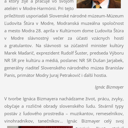
a ktorý žije a pracuje vo svojom
ateliéri v Modre-Harmónii. Pri tejto
príležitosti usporiadali Slovenské národné múzeum-Múzeum
Ľudovíta Štúra v Modre, Modranská muzeálna spoločnosť
a mesto Modra 28. apríla v Kultúrnom dome Ľudovíta Štúra
v Modre slávnostný večer za účasti vzácnych hostí
a gratulantov. Na slávnosti sa zúčastnil minister kultúry
Marek Maďarič, exprezident Rudolf Šuster, predseda Výboru
NR SR pre kultúru a médiá, poslanec NR SR Dušan Jarjabek,
generálny riaditeľ Slovenského národného múzea Branislav
Panis, primátor Modry Juraj Petrakovič i ďalší hostia.
Ignác Bizmayer
V tvorbe Ignáca Bizmayera nachádzame život, prácu, zvyky,
obyčaje a rozličné obrady slovenského ľudu. Stvárnil typy
postáv z ľudového prostredia – muzikantov, remeselníkov,
vinohradníkov, tanečníkov...
Ignác Bizmayer celý svoj