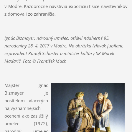
v Modre. Každoročne navštívia expozíciu tisíce návštevníkov
z domova i zo zahraničia.
Ignác Bizmayer, národný umelec, oslávil nádherné 95.
narodeniny 28. 4. 2017 v Modre. Na obrázku (zľava): jubilant,
exprezident Rudofl Schuster a minister kultúry SR Marek
Maďarič. Foto © František Mach
Majster Ignác
Bizmayer je
nositeľom viacerých
najvýznamnejších
ocenení ako zaslúžilý
umelec (1972),
národný umelec