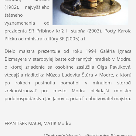
(1982), najvyššieho
štátneho
vyznamenania od
prezidenta SR Pribinov kríž I. stupňa (2003), Pocty Karola
Plicku od ministra kultúry SR (2005) a i.
Dielo majstra prezentuje od roku 1994 Galéria Ignáca
Bizmayera v starobylej bašte ochranných hradieb v Modre,
o ktorej zriadenie sa osobitne zaslúžila Oľga Pavúková,
vtedajšia riaditeľka Múzea Ľudovíta Štúra v Modre, a ktorú
po rokoch pustnutia pomohol v minulom storočí
zrekonštruovať pre mesto Modra niekdajší minister
pôdohospodárstva Ján Janovic, priateľ a obdivovateľ majstra.
FRANTIŠEK MACH, MATIK Modra
Vinohradnícky rok
– dielo Ignáca Bizmayera