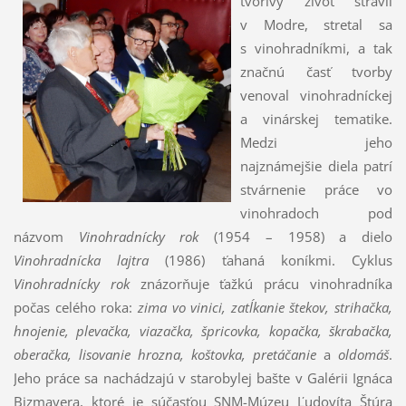
tvorivý život strávil
v Modre, stretal sa
s vinohradníkmi, a tak
značnú časť tvorby
venoval vinohradníckej
a vinárskej tematike.
Medzi jeho
najznámejšie diela patrí
stvárnenie práce vo
vinohradoch pod
názvom
Vinohradnícky rok
(1954 – 1958) a dielo
Vinohradnícka lajtra
(1986) ťahaná koníkmi. Cyklus
Vinohradnícky rok
znázorňuje ťažkú prácu vinohradníka
počas celého roka:
zima vo vinici, zatĺkanie štekov, strihačka,
hnojenie, plevačka, viazačka, špricovka, kopačka, škrabačka,
oberačka, lisovanie hrozna, koštovka, pretáčanie
a
oldomáš
.
Jeho práce sa nachádzajú v starobylej bašte v Galérii Ignáca
Bizmayera, ktoré je súčasťou SNM-Múzeu Ľudovíta Štúra