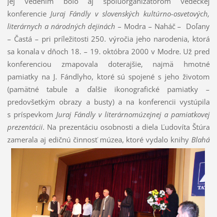
jej vedením bolo aj spoluorganizátorom vedeckej
konferencie
Juraj Fándly v slovenských kultúrno-osvetových,
literárnych a národných dejinách
– Modra – Naháč – Doľany
– Častá – pri príležitosti 250. výročia jeho narodenia, ktorá
sa konala v dňoch 18. – 19. októbra 2000 v Modre. Už pred
konferenciou zmapovala doterajšie, najmä hmotné
pamiatky na J. Fándlyho, ktoré sú spojené s jeho životom
(pamätné tabule a ďalšie ikonografické pamiatky –
predovšetkým obrazy a busty) a na konferencii vystúpila
s príspevkom
Juraj Fándly v literárnomúzejnej a pamiatkovej
prezentácii
. Na prezentáciu osobnosti a diela Ľudovíta Štúra
zamerala aj edičnú činnosť múzea, ktoré vydalo knihy
Blahá