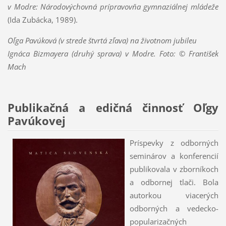
v Modre: Národovýchovná prípravovňa gymnaziálnej mládeže
(Ida Zubácka, 1989).
Oľga Pavúková (v strede štvrtá zľava) na životnom jubileu
Ignáca Bizmayera (druhý sprava) v Modre. Foto: © František
Mach
Publikačná a edičná činnosť Oľgy
Pavúkovej
Príspevky z odborných
seminárov a konferencií
publikovala v zborníkoch
a odbornej tlači. Bola
autorkou viacerých
odborných a vedecko-
popularizačných