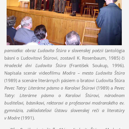
pamiatka: obraz Ľudovíta Štúra v slovenskej poézii
(antológia
básní o Ľudovítovi Štúrovi, zostavil K. Rosenbaum, 1985) či
Hradecké dni Ľudovíta Štúra
(František Soukup, 1996).
Napísala scenár videofilmu
Modra – mesto Ľudovíta Štúra
(1989) a scenáre literárnych pásiem o bratovi Ľudovíta Štúra
Pevec Tatry: Literárne pásmo o Karolovi Štúrovi
(1989) a
Pevec
Tatry: Literárne pásmo o Karolovi Štúrovi, národnom
buditeľovi, básnikovi, rektorovi a profesorovi modranského ev.
gymnázia, zakladateľovi Ústavu slovenskej reči a literatúry
v Modre
(1991).