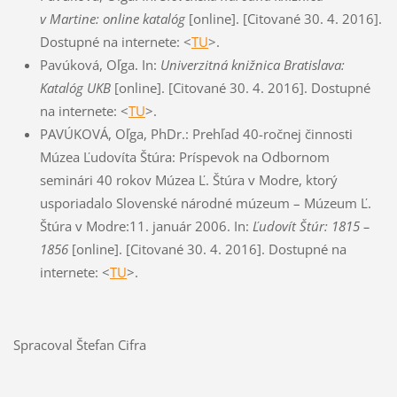
v Martine: online katalóg
[online]. [Citované 30. 4. 2016].
Dostupné na internete: <
TU
>.
Pavúková, Oľga. In:
Univerzitná knižnica Bratislava:
Katalóg UKB
[online]. [Citované 30. 4. 2016]. Dostupné
na internete: <
TU
>.
PAVÚKOVÁ, Oľga, PhDr.: Prehľad 40-ročnej činnosti
Múzea Ľudovíta Štúra: Príspevok na Odbornom
seminári 40 rokov Múzea Ľ. Štúra v Modre, ktorý
usporiadalo Slovenské národné múzeum – Múzeum Ľ.
Štúra v Modre:11. január 2006. In:
Ľudovít Štúr: 1815 –
1856
[online]. [Citované 30. 4. 2016]. Dostupné na
internete: <
TU
>.
Spracoval Štefan Cifra