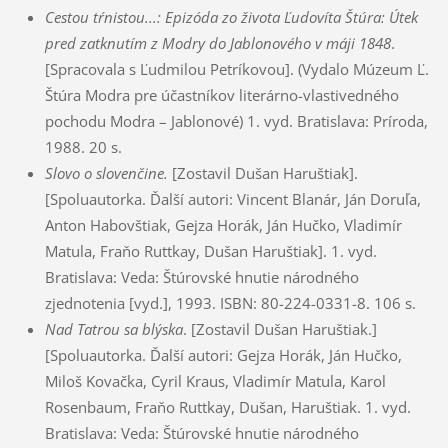
Cestou tŕnistou...: Epizóda zo života Ľudovíta Štúra: Útek
pred zatknutím z Modry do Jablonového v máji 1848
.
[Spracovala s Ľudmilou Petríkovou]. (Vydalo Múzeum Ľ.
Štúra Modra pre účastníkov literárno-vlastivedného
pochodu Modra – Jablonové) 1. vyd. Bratislava: Príroda,
1988. 20 s.
Slovo o slovenčine.
[Zostavil Dušan Haruštiak].
[Spoluautorka. Ďalší autori: Vincent Blanár, Ján Doruľa,
Anton Habovštiak, Gejza Horák, Ján Hučko, Vladimír
Matula, Fraňo Ruttkay, Dušan Haruštiak]. 1. vyd.
Bratislava: Veda: Štúrovské hnutie národného
zjednotenia [vyd.], 1993. ISBN: 80-224-0331-8. 106 s.
Nad Tatrou sa blýska
. [Zostavil Dušan Haruštiak.]
[Spoluautorka. Ďalší autori: Gejza Horák, Ján Hučko,
Miloš Kovačka, Cyril Kraus, Vladimír Matula, Karol
Rosenbaum, Fraňo Ruttkay, Dušan, Haruštiak. 1. vyd.
Bratislava: Veda: Štúrovské hnutie národného