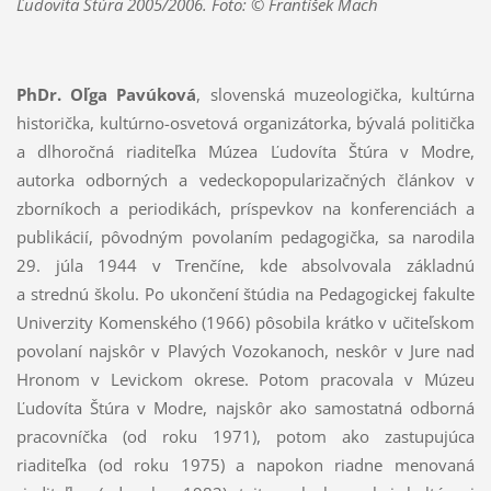
Ľudovíta Štúra 2005/2006. Foto: © František Mach
PhDr. Oľga Pavúková
, slovenská muzeologička, kultúrna
historička, kultúrno-osvetová organizátorka, bývalá politička
a dlhoročná riaditeľka Múzea Ľudovíta Štúra v Modre,
autorka odborných a vedeckopopularizačných článkov v
zborníkoch a periodikách, príspevkov na konferenciách a
publikácií, pôvodným povolaním pedagogička, sa narodila
29. júla 1944 v Trenčíne, kde absolvovala základnú
a strednú školu. Po ukončení štúdia na Pedagogickej fakulte
Univerzity Komenského (1966) pôsobila krátko v učiteľskom
povolaní najskôr v Plavých Vozokanoch, neskôr v Jure nad
Hronom v Levickom okrese. Potom pracovala v Múzeu
Ľudovíta Štúra v Modre, najskôr ako samostatná odborná
pracovníčka (od roku 1971), potom ako zastupujúca
riaditeľka (od roku 1975) a napokon riadne menovaná