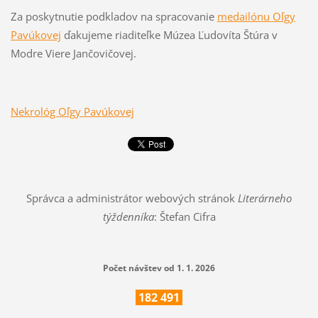
Za poskytnutie podkladov na spracovanie
medailónu Oľgy
Pavúkovej
ďakujeme riaditeľke Múzea Ľudovíta Štúra v
Modre Viere Jančovičovej.
Nekrológ Oľgy Pavúkovej
Správca a administrátor webových stránok
Literárneho
týždenníka
: Štefan Cifra
Počet návštev od 1. 1. 2026
182
491