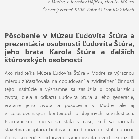
v Modre, a Jaroslav Hájiček, riaditeľ Múzea
Červený kameň SNM. Foto: © František Mach
Pôsobenie v Múzeu Ľudovíta Štúra a
prezentácia osobnosti Ľudovíta Štúra,
jeho brata Karola Štúra a ďalších
štúrovských osobností
Ako riaditeľka Múzea Ľudovíta Štúra v Modre sa výraznou
mierou zúčastňovala na dobudovaní a zviditeľnení činnosti
tejto inštitúcie a významne sa zaslúžila o popularizáciu
života, diela a odkazu Ľudovíta Štúra a jeho generácie,
vrátane jeho života a pôsobenia v Modre, ale aj
v celoslovenských kontextoch a dejinných súvislostiach.
Pracovníčkou múzea sa stala v čase, keď sa začínala
stavebná adaptácia budovy a pred múzeom stáli náročné
úlohy spojené s prípravou vybudovania dvoch expozícií,