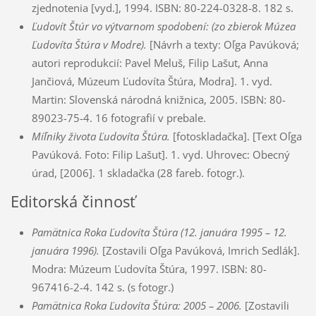
zjednotenia [vyd.], 1994. ISBN: 80-224-0328-8. 182 s.
Ľudovít Štúr vo výtvarnom spodobení: (zo zbierok Múzea
Ľudovíta Štúra v Modre).
[Návrh a texty: Oľga Pavúková;
autori reprodukcií: Pavel Meluš, Filip Lašut, Anna
Jančiová, Múzeum Ľudovíta Štúra, Modra]. 1. vyd.
Martin: Slovenská národná knižnica, 2005. ISBN: 80-
89023-75-4. 16 fotografií v prebale.
Míľniky života Ľudovíta Štúra.
[fotoskladačka]. [Text Oľga
Pavúková. Foto: Filip Lašut]. 1. vyd. Uhrovec: Obecný
úrad, [2006]. 1 skladačka (28 fareb. fotogr.).
Editorská činnosť
Pamätnica Roka Ľudovíta Štúra (12. januára 1995 – 12.
januára 1996).
[Zostavili Oľga Pavúková, Imrich Sedlák].
Modra: Múzeum Ľudovíta Štúra, 1997. ISBN: 80-
967416-2-4. 142 s. (s fotogr.)
Pamätnica Roka Ľudovíta Štúra: 2005 – 2006.
[Zostavili