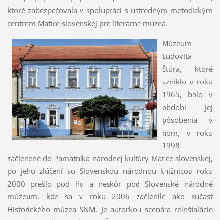
ktoré zabezpečovala v spolupráci s ústredným metodickým
centrom Matice slovenskej pre literárne múzeá.
Múzeum
Ľudovíta
Štúra, ktoré
vzniklo v roku
1965, bolo v
období jej
pôsobenia v
ňom, v roku
1998
začlenené do Pamätníka národnej kultúry Matice slovenskej,
po jeho zlúčení so Slovenskou národnou knižnicou roku
2000 prešlo pod ňu a neskôr pod Slovenské národné
múzeum, kde sa v roku 2006 začlenilo ako súčasť
Historického múzea SNM. Je autorkou scenára reinštalácie