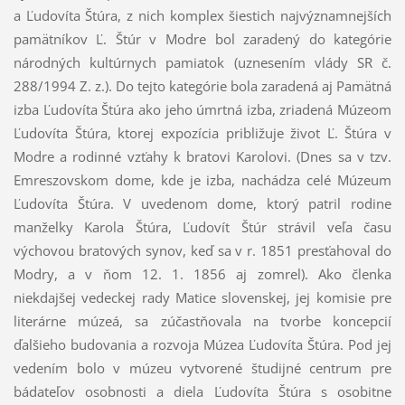
a Ľudovíta Štúra, z nich komplex šiestich najvýznamnejších
pamätníkov Ľ. Štúr v Modre bol zaradený do kategórie
národných kultúrnych pamiatok (uznesením vlády SR č.
288/1994 Z. z.). Do tejto kategórie bola zaradená aj Pamätná
izba Ľudovíta Štúra ako jeho úmrtná izba, zriadená Múzeom
Ľudovíta Štúra, ktorej expozícia približuje život Ľ. Štúra v
Modre a rodinné vzťahy k bratovi Karolovi. (Dnes sa v tzv.
Emreszovskom dome, kde je izba, nachádza celé Múzeum
Ľudovíta Štúra. V uvedenom dome, ktorý patril rodine
manželky Karola Štúra, Ľudovít Štúr strávil veľa času
výchovou bratových synov, keď sa v r. 1851 presťahoval do
Modry, a v ňom 12. 1. 1856 aj zomrel). Ako členka
niekdajšej vedeckej rady Matice slovenskej, jej komisie pre
literárne múzeá, sa zúčastňovala na tvorbe koncepcií
ďalšieho budovania a rozvoja Múzea Ľudovíta Štúra. Pod jej
vedením bolo v múzeu vytvorené študijné centrum pre
bádateľov osobnosti a diela Ľudovíta Štúra s osobitne