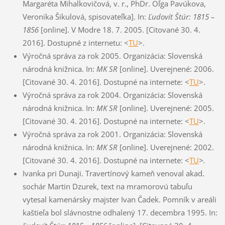
Margaréta Mihalkovičová, v. r., PhDr. Oľga Pavúkova,
Veronika Šikulová, spisovateľka]. In:
Ľudovít Štúr: 1815 –
1856
[online]. V Modre 18. 7. 2005. [Citované 30. 4.
2016]. Dostupné z internetu: <
TU
>.
Výročná správa za rok 2005. Organizácia: Slovenská
národná knižnica. In:
MK SR
[online]. Uverejnené: 2006.
[Citované 30. 4. 2016]. Dostupné na internete: <
TU
>.
Výročná správa za rok 2004. Organizácia: Slovenská
národná knižnica. In:
MK SR
[online]. Uverejnené: 2005.
[Citované 30. 4. 2016]. Dostupné na internete: <
TU
>.
Výročná správa za rok 2001. Organizácia: Slovenská
národná knižnica. In:
MK SR
[online]. Uverejnené: 2002.
[Citované 30. 4. 2016]. Dostupné na internete: <
TU
>.
Ivanka pri Dunaji. Travertínový kameň venoval akad.
sochár Martin Dzurek, text na mramorovú tabuľu
vytesal kamenársky majster Ivan Čadek. Pomník v areáli
kaštieľa bol slávnostne odhalený 17. decembra 1995. In: