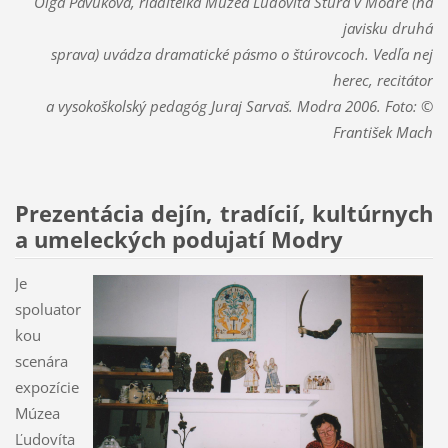
Oľga Pavúková, riaditeľka Múzea Ľudovíta Štúra
v Modre (na
javisku
druhá
sprava)
uvádza dramatické pásmo o štúrovcoch.
Vedľa nej
herec, recitátor
a vysokoškolský pedagóg Juraj Sarvaš. Modra 2006. Foto: ©
František Mach
Prezentácia dejín, tradícií, kultúrnych
a umeleckých podujatí Modry
Je
spoluator
kou
scenára
expozície
Múzea
Ľudovíta