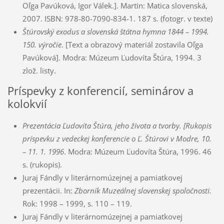
Oľga Pavúková, Igor Válek.]. Martin: Matica slovenská,
2007. ISBN: 978-80-7090-834-1. 187 s. (fotogr. v texte)
Štúrovský exodus a slovenská štátna hymna 1844 – 1994.
150. výročie
. [Text a obrazový materiál zostavila Oľga
Pavúková]. Modra: Múzeum Ľudovíta Štúra, 1994. 3
zlož. listy.
Príspevky z konferencií, seminárov a
kolokvií
Prezentácia Ľudovíta Štúra, jeho života a tvorby. [Rukopis
príspevku z vedeckej konferencie o Ľ. Štúrovi v Modre, 10.
– 11. 1. 1996
. Modra: Múzeum Ľudovíta Štúra, 1996. 46
s. (rukopis).
Juraj Fándly v literárnomúzejnej a pamiatkovej
prezentácii. In:
Zborník Muzeálnej slovenskej spoločnosti.
Rok: 1998 – 1999, s. 110 – 119.
Juraj Fándly v literárnomúzejnej a pamiatkovej