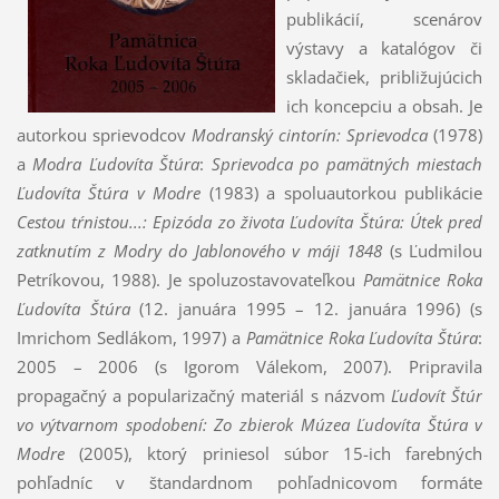
publikácií, scenárov
výstavy a katalógov či
skladačiek, približujúcich
ich koncepciu a obsah. Je
autorkou sprievodcov
Modranský cintorín: Sprievodca
(1978)
a
Modra Ľudovíta Štúra
:
Sprievodca po pamätných miestach
Ľudovíta Štúra v Modre
(1983) a spoluautorkou publikácie
Cestou tŕnistou...: Epizóda zo života Ľudovíta Štúra: Útek pred
zatknutím z Modry do Jablonového v máji 1848
(s Ľudmilou
Petríkovou, 1988). Je spoluzostavovateľkou
Pamätnice Roka
Ľudovíta Štúra
(12. januára 1995 – 12. januára 1996) (s
Imrichom Sedlákom, 1997) a
Pamätnice Roka Ľudovíta Štúra
:
2005 – 2006 (s Igorom Válekom, 2007). Pripravila
propagačný a popularizačný materiál s názvom
Ľudovít Štúr
vo výtvarnom spodobení: Zo zbierok Múzea Ľudovíta Štúra v
Modre
(2005), ktorý priniesol súbor 15-ich farebných
pohľadníc v štandardnom pohľadnicovom formáte