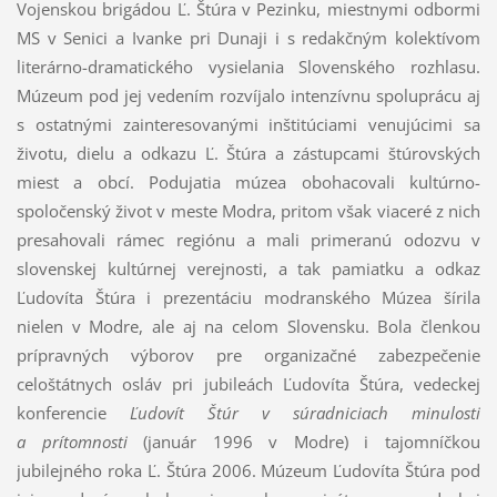
Vojenskou brigádou Ľ. Štúra v Pezinku, miestnymi odbormi
MS v Senici a Ivanke pri Dunaji i s redakčným kolektívom
literárno-dramatického vysielania Slovenského rozhlasu.
Múzeum pod jej vedením rozvíjalo intenzívnu spoluprácu aj
s ostatnými zainteresovanými inštitúciami venujúcimi sa
životu, dielu a odkazu Ľ. Štúra a zástupcami štúrovských
miest a obcí. Podujatia múzea obohacovali kultúrno-
spoločenský život v meste Modra, pritom však viaceré z nich
presahovali rámec regiónu a mali primeranú odozvu v
slovenskej kultúrnej verejnosti, a tak pamiatku a odkaz
Ľudovíta Štúra i prezentáciu modranského Múzea šírila
nielen v Modre, ale aj na celom Slovensku. Bola členkou
prípravných výborov pre organizačné zabezpečenie
celoštátnych osláv pri jubileách Ľudovíta Štúra, vedeckej
konferencie
Ľudovít Štúr v súradniciach minulosti
a prítomnosti
(január 1996 v Modre) i tajomníčkou
jubilejného roka Ľ. Štúra 2006. Múzeum Ľudovíta Štúra pod