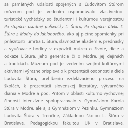
sa pamätných udalostí spojených s Ľudovítom Štúrom
múzeum pod jej vedením usporadúvalo vlastivedno-
turistické vychádzky so študentmi i kultúrnou verejnosťou
Po stopách osudnej poľovačky Ľ. Štúra, Po stopách úteku Ľ.
Štúra z Modry do Jablonového
, ako aj pietne spomienky pri
príležitosti úmrtia Ľ. Štúra, slávnostné akadémie, prednášky
a vyučovacie hodiny v expozícii múzea o živote, diele a
odkaze Ľ.Štúra, jeho generácie či o Modre, jej dejinách
a tradíciách. Múzeum pod jej vedením svojimi kultúrnymi
aktivitami výrazne prispievalo k prezentácii osobnosti a diela
Ľudovíta Štúra, prehĺbeniu vzdelávacieho procesu na
školách, k prezentácii slovenskej literatúry, výtvarného
diania v Modre a pod. Pritom v oblasti kultúrno-výchovnej
činnosti intenzívne spolupracovalo s Gymnáziom Karola
Štúra v Modre, ale aj s Gymnáziom v Pezinku, Gymnáziom
Ľudovíta Štúra v Trenčíne, Základnou školou Ľ. Štúra v
Bratislave, Pedagogickou fakultou UK v Bratislave,