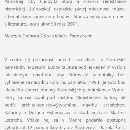
Pamätnej izby Ľudovíta Štúra a scenára reinštalácie
historickej „štúrovskej“ expozície piatej miestnosti múzea
s tematickým zameraním Ľudovít Štúr vo výtvarnom umení
a literatúre, ktorú ukončili roku 2001.
Múzeum Ľudovíta Štúra v Modre. Foto: archív
V centre jej pozornosti bola i starostlivosť o štúrovské
pamätníky. Múzeum Ľudovíta Štúra pod jej vedením vyšlo s
iniciatívnym návrhom, aby štúrovské pamätníky boli
vyhlásené za národnú kultúrnu pamiatku (1993). Je autorkou
ideového zámeru obnovy štúrovských pamätníkov v Modre,
ktorý sa realizoval pod záštitou Ministerstva kultúry SR
podľa architektonicko-výtvarného návrhu architektov
Kataríny a Dušana Fisherovcov a akad. sochára Martina
Lettricha. Vďaka nej sa v Modre podarilo postupne
vybudovať 12 pamätníkov bratov Štúrovcov – Karola Štúra