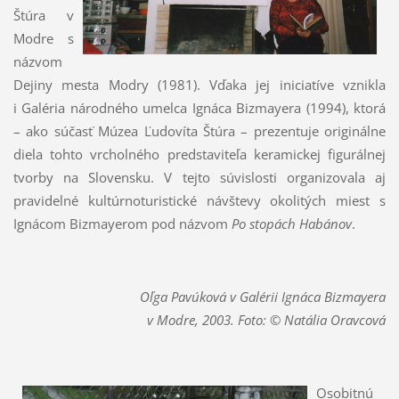
Štúra v
Modre s
názvom
Dejiny mesta Modry (1981). Vďaka jej iniciatíve vznikla
i Galéria národného umelca Ignáca Bizmayera (1994), ktorá
– ako súčasť Múzea Ľudovíta Štúra – prezentuje originálne
diela tohto vrcholného predstaviteľa keramickej figurálnej
tvorby na Slovensku. V tejto súvislosti organizovala aj
pravidelné kultúrnoturistické návštevy okolitých miest
s
Ignácom Bizmayerom pod názvom
Po stopách Habánov
.
Oľga Pavúková v Galérii Ignáca Bizmayera
v Modre, 2003. Foto: © Natália Oravcová
Osobitnú