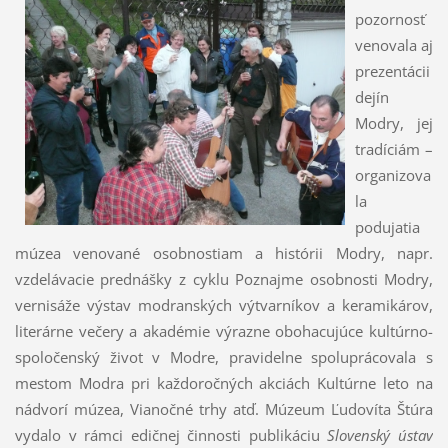
pozornosť
venovala aj
prezentácii
dejín
Modry, jej
tradíciám –
organizova
la
podujatia
múzea venované osobnostiam a histórii Modry, napr.
vzdelávacie prednášky z cyklu Poznajme osobnosti Modry,
vernisáže výstav modranských výtvarníkov a keramikárov,
literárne večery a akadémie výrazne obohacujúce kultúrno-
spoločenský život v Modre, pravidelne spoluprácovala s
mestom Modra pri každoročných akciách Kultúrne leto na
nádvorí múzea, Vianočné trhy atď. Múzeum Ľudovíta Štúra
vydalo v rámci edičnej činnosti publikáciu
Slovenský ústav