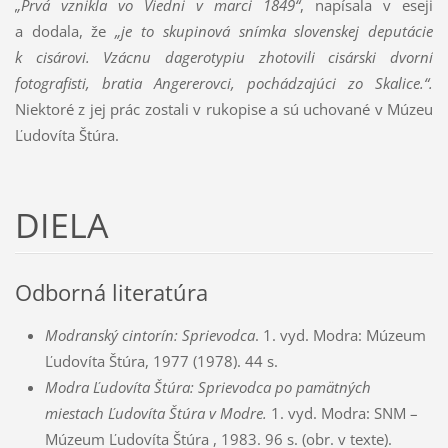
„Prvá vznikla vo Viedni v marci 1849“
, napísala v eseji
a dodala, že
„je to skupinová snímka slovenskej deputácie
k cisárovi. Vzácnu dagerotypiu zhotovili cisárski dvorní
fotografisti, bratia Angererovci, pochádzajúci zo Skalice.“.
Niektoré z jej prác zostali v rukopise a sú uchované v Múzeu
Ľudovíta Štúra.
DIELA
Odborná literatúra
Modranský cintorín: Sprievodca
. 1. vyd. Modra: Múzeum
Ľudovíta Štúra, 1977 (1978). 44 s.
Modra Ľudovíta Štúra: Sprievodca po pamätných
miestach Ľudovíta Štúra v Modre.
1. vyd. Modra: SNM –
Múzeum Ľudovíta Štúra , 1983. 96 s. (obr. v texte).