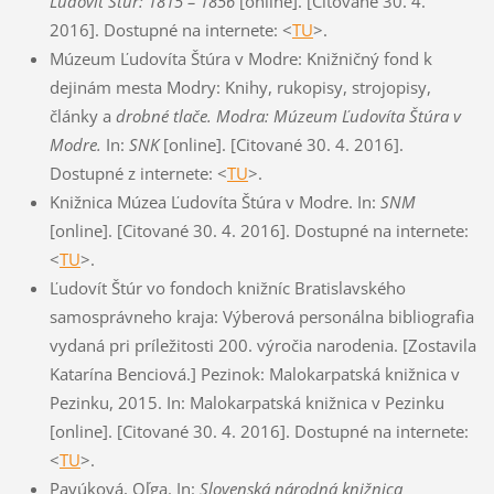
Ľudovít Štúr: 1815 – 1856
[online]. [Citované 30. 4.
2016]. Dostupné na internete: <
TU
>.
Múzeum Ľudovíta Štúra v Modre: Knižničný fond k
dejinám mesta Modry: Knihy, rukopisy, strojopisy,
články a
drobné tlače. Modra: Múzeum Ľudovíta Štúra v
Modre.
In:
SNK
[online]. [Citované 30. 4. 2016].
Dostupné z internete: <
TU
>.
Knižnica Múzea Ľudovíta Štúra v Modre. In:
SNM
[online]. [Citované 30. 4. 2016]. Dostupné na internete:
<
TU
>.
Ľudovít Štúr vo fondoch knižníc Bratislavského
samosprávneho kraja: Výberová personálna bibliografia
vydaná pri príležitosti 200. výročia narodenia. [Zostavila
Katarína Benciová.] Pezinok: Malokarpatská knižnica v
Pezinku, 2015. In: Malokarpatská knižnica v Pezinku
[online]. [Citované 30. 4. 2016]. Dostupné na internete:
<
TU
>.
Pavúková, Oľga. In:
Slovenská národná knižnica