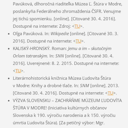
Pavúková, dlhoročná riaditeľka Múzea Ľ. Štúra v Modre,
poslankyňa Federálneho zhromaždenia ČSFR. Venujme
jej tichú spomienku. [online]. [Citované 30. 4. 2016].
Dostupné na internete: Zdroj: <
TU
>.
Oľga Pavúková. In:
Wikipedie
[online]. [Citované 30. 3.
2016]. Dostupné na internete: <
TU
>.
KALISKÝ-HRONSKÝ. Roman:
Jemu a im – skutočným
Orlom tatranským.
In:
SNN
[online]. [Citované 30. 4.
2016]. Uverejnené: 8. 2. 2015. Dostupné na internete:
<
TU
>.
Literárnohistorická knižnica Múzea Ľudovíta Štúra
v Modre: Knihy a drobné tlače. In:
SNM
[online]. 2013.
[Citované 30. 4. 2016]. Dostupné na internete: <
TU
>.
VÝZVA SLOVENSKU – ZACHRÁŇME MÚZEUM ĽUDOVÍTA
ŠTÚRA V MODRE! (Iniciatíva kultúrnych občanov
Slovenska k 190. výročiu narodenia a k 150. výročiu
úmrtia Ľudovíta Štúra). [Za petičný výbor: Mgr.