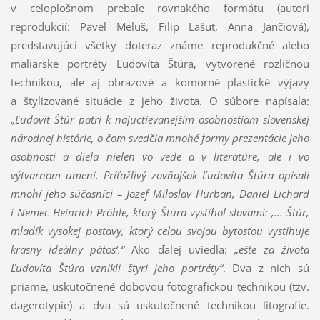
v celoplošnom prebale rovnakého formátu (autori
reprodukcií: Pavel Meluš, Filip Lašut, Anna Jančiová),
predstavujúci všetky doteraz známe reprodukčné alebo
maliarske portréty Ľudovíta Štúra, vytvorené rozličnou
technikou, ale aj obrazové a komorné plastické výjavy
a štylizované situácie z jeho života. O súbore napísala:
„Ľudovít Štúr patrí k najuctievanejším osobnostiam slovenskej
národnej histórie, o čom svedčia mnohé formy prezentácie jeho
osobnosti a diela nielen vo vede a v literatúre, ale i vo
výtvarnom umení. Príťažlivý zovňajšok Ľudovíta Štúra opísali
mnohí jeho súčasníci – Jozef Miloslav Hurban, Daniel Lichard
i Nemec Heinrich Prőhle, ktorý Štúra vystihol slovami: ,... Štúr,
mladík vysokej postavy, ktorý celou svojou bytosťou vystihuje
krásny ideálny pátos‘.“
Ako ďalej uviedla:
„ešte za života
Ľudovíta Štúra vznikli štyri jeho portréty“
. Dva z nich sú
priame, uskutočnené dobovou fotografickou technikou (tzv.
dagerotypie) a dva sú uskutočnené technikou litografie.