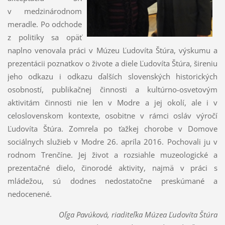
v medzinárodnom
meradle. Po odchode
z politiky sa opäť
naplno venovala práci v Múzeu Ľudovíta Štúra, výskumu a
prezentácii poznatkov o živote a diele Ľudovíta Štúra, šireniu
jeho odkazu i odkazu ďalších slovenských historických
osobností, publikačnej činnosti a kultúrno-osvetovým
aktivitám činnosti nie len v Modre a jej okolí, ale i v
celoslovenskom kontexte, osobitne v rámci osláv výročí
Ľudovíta Štúra. Zomrela po ťažkej chorobe v Domove
sociálnych služieb v Modre 26. apríla 2016. Pochovali ju v
rodnom Trenčíne. Jej život a rozsiahle muzeologické a
prezentačné dielo, činorodé aktivity, najmä v práci s
mládežou, sú dodnes nedostatočne preskúmané a
nedocenené.
Oľga Pavúková, riaditeľka Múzea Ľudovíta Štúra