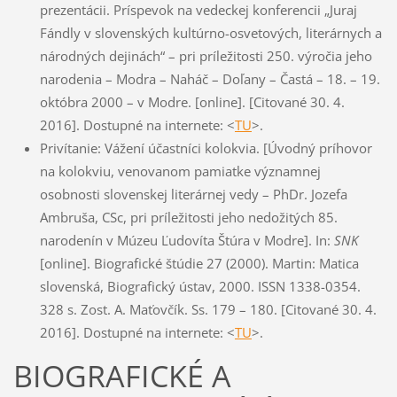
prezentácii. Príspevok na vedeckej konferencii „Juraj
Fándly v slovenských kultúrno-osvetových, literárnych a
národných dejinách“ – pri príležitosti 250. výročia jeho
narodenia – Modra – Naháč – Doľany – Častá – 18. – 19.
októbra 2000 – v Modre. [online]. [Citované 30. 4.
2016]. Dostupné na internete: <
TU
>.
Privítanie: Vážení účastníci kolokvia. [Úvodný príhovor
na kolokviu, venovanom pamiatke významnej
osobnosti slovenskej literárnej vedy – PhDr. Jozefa
Ambruša, CSc, pri príležitosti jeho nedožitých 85.
narodenín v Múzeu Ľudovíta Štúra v Modre]. In:
SNK
[online]. Biografické štúdie 27 (2000). Martin: Matica
slovenská, Biografický ústav, 2000. ISSN 1338-0354.
328 s. Zost. A. Maťovčík. Ss. 179 – 180. [Citované 30. 4.
2016]. Dostupné na internete: <
TU
>.
BIOGRAFICKÉ A