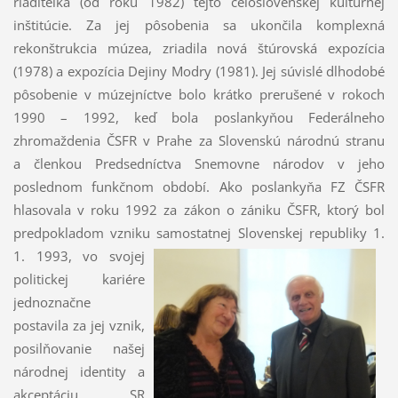
riaditeľka (od roku 1982) tejto celoslovenskej kultúrnej
inštitúcie. Za jej pôsobenia sa ukončila komplexná
rekonštrukcia múzea, zriadila nová štúrovská expozícia
(1978) a expozícia Dejiny Modry (1981). Jej súvislé dlhodobé
pôsobenie v múzejníctve bolo krátko prerušené v rokoch
1990 – 1992, keď bola poslankyňou Federálneho
zhromaždenia ČSFR v Prahe za Slovenskú národnú stranu
a členkou Predsedníctva Snemovne národov v jeho
poslednom funkčnom období. Ako poslankyňa FZ ČSFR
hlasovala v roku 1992 za zákon o zániku ČSFR, ktorý bol
predpokladom vzniku samostatnej Slovenskej republiky 1.
1. 1993,
vo svojej
politickej kariére
jednoznačne
postavila za jej vznik,
posilňovanie našej
národnej identity a
akceptáciu SR