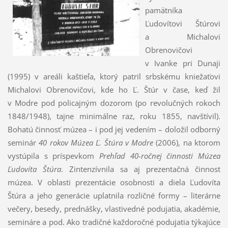
pamätníka
Ľudovítovi Štúrovi
a Michalovi
Obrenovičovi
v Ivanke pri Dunaji
(1995) v areáli kaštieľa, ktorý patril srbskému kniežaťovi
Michalovi Obrenovičovi, kde ho Ľ. Štúr v čase, keď žil
v Modre pod policajným dozorom (po revolučných rokoch
1848/1948), tajne minimálne raz, roku 1855, navštívil).
Bohatú činnosť múzea – i pod jej vedením – doložil odborný
seminár
40 rokov Múzea Ľ. Štúra v Modre
(2006), na ktorom
vystúpila s príspevkom
Prehľad 40-ročnej činnosti Múzea
Ľudovíta Štúra
. Zintenzívnila sa aj prezentačná činnosť
múzea. V oblasti prezentácie osobnosti a diela Ľudovíta
Štúra a jeho generácie uplatnila rozličné formy – literárne
večery, besedy, prednášky, vlastivedné podujatia, akadémie,
semináre a pod. Ako tradičné každoročné podujatia týkajúce