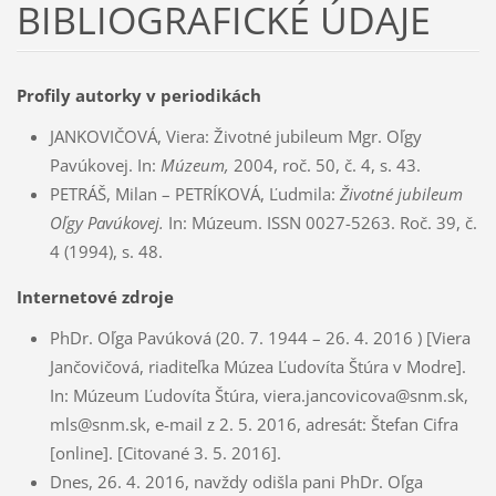
BIBLIOGRAFICKÉ ÚDAJE
Profily autorky v periodikách
JANKOVIČOVÁ, Viera: Životné jubileum Mgr. Oľgy
Pavúkovej. In:
Múzeum,
2004, roč. 50, č. 4, s. 43.
PETRÁŠ, Milan – PETRÍKOVÁ, Ľudmila:
Životné jubileum
Oľgy Pavúkovej.
In: Múzeum. ISSN 0027-5263. Roč. 39, č.
4 (1994), s. 48.
Internetové zdroje
PhDr. Oľga Pavúková (20. 7. 1944 – 26. 4. 2016 ) [Viera
Jančovičová, riaditeľka Múzea Ľudovíta Štúra v Modre].
In: Múzeum Ľudovíta Štúra, viera.jancovicova@snm.sk,
mls@snm.sk, e-mail z 2. 5. 2016, adresát: Štefan Cifra
[online]. [Citované 3. 5. 2016].
Dnes, 26. 4. 2016, navždy odišla pani PhDr. Oľga