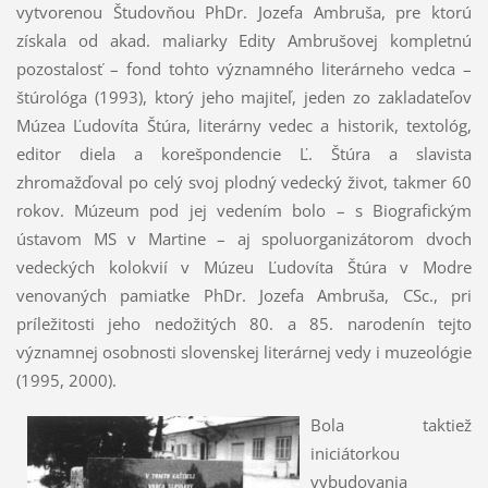
vytvorenou Študovňou PhDr. Jozefa Ambruša, pre ktorú
získala od akad. maliarky Edity Ambrušovej kompletnú
pozostalosť – fond tohto významného literárneho vedca –
štúrológa (1993), ktorý jeho majiteľ, jeden zo zakladateľov
Múzea Ľudovíta Štúra, literárny vedec a historik, textológ,
editor diela a korešpondencie Ľ. Štúra a slavista
zhromažďoval po celý svoj plodný vedecký život, takmer 60
rokov. Múzeum pod jej vedením bolo – s Biografickým
ústavom MS v Martine – aj spoluorganizátorom dvoch
vedeckých kolokvií v Múzeu Ľudovíta Štúra v Modre
venovaných pamiatke PhDr. Jozefa Ambruša, CSc., pri
príležitosti jeho nedožitých 80. a 85. narodenín tejto
významnej osobnosti slovenskej literárnej vedy i muzeológie
(1995, 2000).
Bola taktiež
iniciátorkou
vybudovania