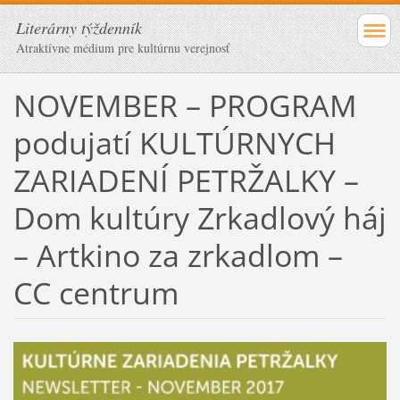
Literárny týždenník
Atraktívne médium pre kultúrnu verejnosť
NOVEMBER – PROGRAM
podujatí KULTÚRNYCH
ZARIADENÍ PETRŽALKY –
Dom kultúry Zrkadlový háj
– Artkino za zrkadlom –
CC centrum