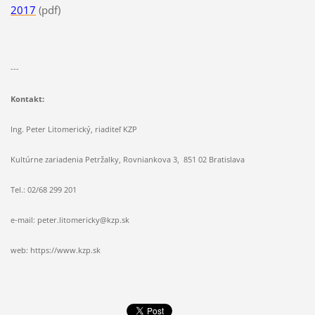
2017
(pdf)
---
Kontakt:
Ing. Peter Litomerický, riaditeľ KZP
Kultúrne zariadenia Petržalky, Rovniankova 3, 851 02 Bratislava
Tel.: 02/68 299 201
e-mail: peter.litomericky@kzp.sk
web: https://www.kzp.sk