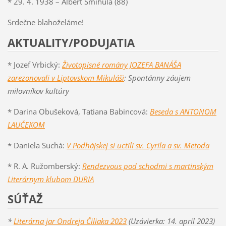
* 29. 4. 1938 – Albert Šmihula (88)
Srdečne blahoželáme!
AKTUALITY/PODUJATIA
* Jozef Vrbický:
Životopisné romány JOZEFA BANÁŠA
zarezonovali v Liptovskom Mikuláši
: Spontánny záujem
milovníkov kultúry
* Darina Obušeková, Tatiana Babincová:
Beseda s ANTONOM
LAUČEKOM
* Daniela Suchá:
V Podhájskej si uctili sv. Cyrila a sv. Metoda
* R. A. Ružomberský:
Rendezvous pod schodmi s martinským
Literárnym klubom DURIA
SÚŤAŽ
*
Literárna jar Ondreja Čiliaka 2023
(Uzávierka: 14. apríl 2023)