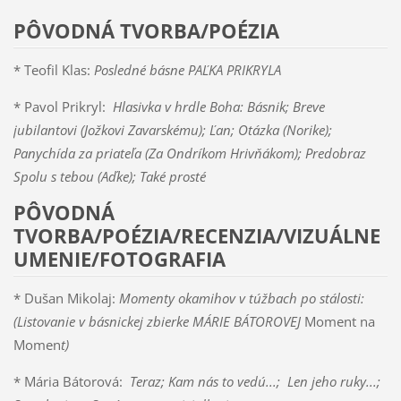
PÔVODNÁ TVORBA/POÉZIA
* Teofil Klas:
Posledné básne PAĽKA PRIKRYLA
* Pavol Prikryl:
Hlasivka v hrdle Boha: Básnik; Breve
jubilantovi (Jožkovi Zavarskému); Ľan; Otázka (Norike);
Panychída za priateľa (Za Ondríkom Hrivňákom); Predobraz
Spolu s tebou (Aďke); Také prosté
PÔVODNÁ
TVORBA/POÉZIA/RECENZIA/VIZUÁLNE
UMENIE/FOTOGRAFIA
* Dušan Mikolaj:
Momenty okamihov v túžbach po stálosti:
(Listovanie v básnickej zbierke MÁRIE BÁTOROVEJ
Moment na
Momen
t)
* Mária Bátorová:
Teraz; Kam nás to vedú...; Len jeho ruky...;