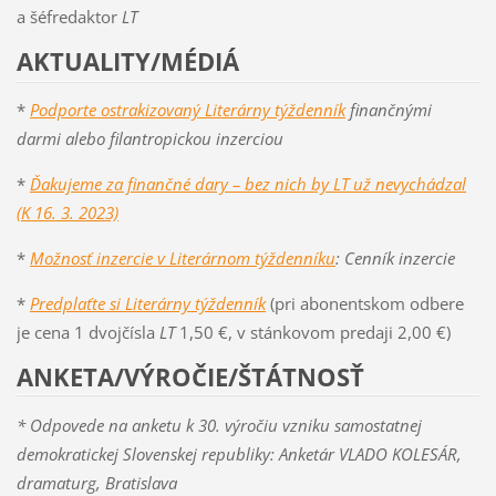
a šéfredaktor
LT
AKTUALITY/MÉDIÁ
*
Podporte ostrakizovaný Literárny týždenník
finančnými
darmi alebo filantropickou inzerciou
*
Ďakujeme za finančné dary – bez nich by LT už nevychádzal
(K 16. 3. 2023)
*
Možnosť inzercie v Literárnom týždenníku
: Cenník inzercie
*
Predplaťte si Literárny týždenník
(pri abonentskom odbere
je cena 1 dvojčísla
LT
1,50 €, v stánkovom predaji 2,00 €)
ANKETA/VÝROČIE/ŠTÁTNOSŤ
* Odpovede na anketu k 30. výročiu vzniku samostatnej
demokratickej Slovenskej republiky: Anketár VLADO KOLESÁR,
dramaturg, Bratislava