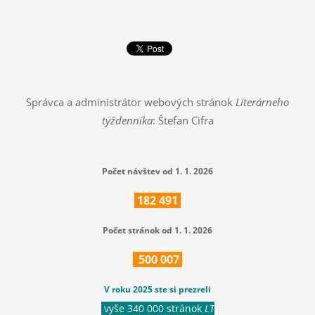
Správca a administrátor webových stránok
Literárneho
týždenníka
: Štefan Cifra
Počet návštev od 1. 1. 2026
182
491
Počet stránok od 1. 1. 2026
500
007
V roku 2025 ste si prezreli
vyše 340 000 stránok
LT