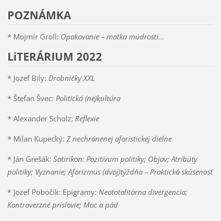
POZNÁMKA
* Mojmír Groll:
Opakovanie – matka múdrosti...
LiTERÁRIUM 2022
* Jozef Bily:
Drobničky XXL
* Štefan Švec:
Politická (ne)kultúra
* Alexander Scholz:
Reflexie
* Milan Kupecký:
Z nechránenej aforistickej dielne
* Ján Grešák:
Satirikon: Pozitívum politiky; Objav; Atribúty
politiky; Vyznanie; Aforizmus (dvoj)týždňa – Praktická skúsenosť
* Jozef Pobočík: Epigramy:
Neototalitárna divergencia;
Kontroverzné príslovie; Moc a pád