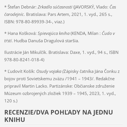
* Štefan Debnár:
Zrkadlo súčasnosti
(JAVORSKÝ, Vlado:
Čas
čarodejníc
. Bratislava: Pars Artem, 2021, 1. vyd., 265 s.,
ISBN: 978-80-89939-34-, viaz.)
* Hana Košková:
Spievajúca kniha
(KENDA, Milan :
Čudo v
tŕstí
. Hudba Danuša Dragulová staršia.
Ilustrácie Ján Mikulčík. Bratislava: Daxe, 1. vyd., 94 s., ISBN
978-80-8241-018-4)
* Ľudovít Košík:
Osudy vojaka (
Zápisky čatníka Jána Čonku z
bojov proti Sovietskemu zväzu /1941 – 1943/. Redakčne
pripravil Martin Lacko. Partizánske: Občianske združenie
Múzeum ozbrojených zložiek 1939 – 1945, 2023, 1. vyd.,
120 s.)
RECENZIE/DVA POHĽADY NA JEDNU
KNIHU