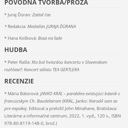
PÔVODNÁ TVORBA/PRÓZA
* Juraj Ďúran
: Zastal čas
*
Redakcia:
Medailón JURAJA ĎÚRANA
* Hana Košková:
Bosá na ľade
HUDBA
* Peter Rašla:
Kto bol hviezdou koncertu v Slovenskom
rozhlase?: Koncert sólistu TEA GERTLERA
RECENZIE
* Mária Bátorová:
JANKO KRÁĽ – paralelne existujúci básnik s
francúzskym Ch. Baudelairom
(KRÁĽ, Janko:
Narodil som sa
pre nepokoj
. Editoval a preložil John Minahane, Bratislava:
Literárne a informačné centrum, 2022, 1. vyd., 120 s., ISBN
978-80-8119-148-0, brož.)