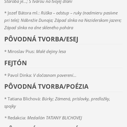
Staroba je...; S tvárou na tvojej dlani
* Jozef Bátora ml.:
Rúška – odstup – ruky (nadmieru pasívne
pri tele); Nábrežie Dunaja; Západ slnka na Neziderskom jazere;
Západ slnka na dne skleného pohára
PÔVODNÁ TVORBA/ESEJ
* Miroslav Pius:
Malé dejiny lesa
FEJTÓN
* Pavol Dinka:
V dočasnom poverení...
PÔVODNÁ TVORBA/POÉZIA
* Tatiana Blichová:
Búrky; Zámená, príslovky, predložky,
spojky
*
Redakcia:
Medailón TATIANY BLICHOVEJ