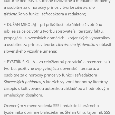
kultúrne dedičstvo, súčasné civilizačné a mediálne problémy
a osobitne za dlhoročný prínos v tvorbe
Literárneho
týždenníka
vo funkcii šéfredaktora a redaktora;
* DUŠAN MIKOLAJ – pri príležitosti okrúhleho životného
jubilea za celoživotnú tvorbu spisovateľa literatúry faktu,
propagáciu slovenských domácich i krajanských výtvarníkov
a osobitne za prínos v tvorbe
Literárneho týždenníka
v oblasti
slovenského vizuálne umenia;
* BYSTRÍK ŠIKULA – za celoživotnú prozaickú a recenzentskú
tvorbu, pozitívne ovplyvňujúcu slovenskú literatúru, a
osobitne za dlhoročný prínos vo funkcii šéfredaktora
Slovenských pohľadov
, s ktorých vytvoril hodnotný literárny
časopis s kultivovanou autorskou základňou a hodnotovým
umeleckým dosahom.
Oceneným v mene vedenia SSS i redakcie Literárneho
týždenníka úprimne blahoželáme. Štefan Cifra, tajomník SSS