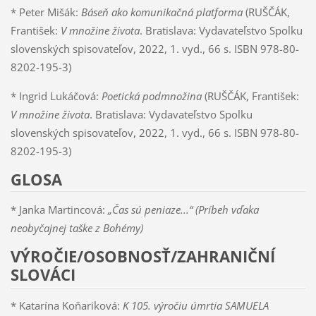
* Peter Mišák:
Báseň ako komunikačná platforma
(RUŠČÁK,
František:
V množine života
. Bratislava: Vydavateľstvo Spolku
slovenských spisovateľov, 2022, 1. vyd., 66 s. ISBN 978-80-
8202-195-3)
* Ingrid Lukáčová:
Poetická podmnožina
(RUŠČÁK, František:
V množine života
. Bratislava: Vydavateľstvo Spolku
slovenských spisovateľov, 2022, 1. vyd., 66 s. ISBN 978-80-
8202-195-3)
GLOSA
* Janka Martincová:
„Čas sú peniaze...“ (Príbeh vďaka
neobyčajnej taške z Bohémy)
VÝROČIE/OSOBNOSŤ/ZAHRANIČNÍ
SLOVÁCI
* Katarína Koňariková:
K 105. výročiu úmrtia SAMUELA