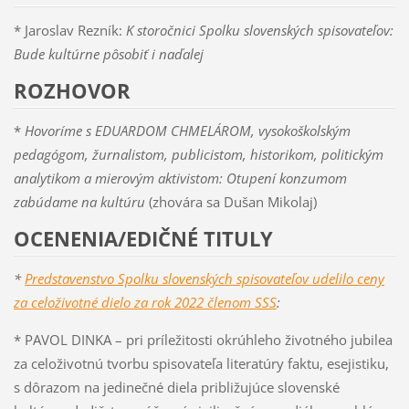
* Jaroslav Rezník:
K storočnici Spolku slovenských spisovateľov:
Bude kultúrne pôsobiť i naďalej
ROZHOVOR
*
Hovoríme s EDUARDOM CHMELÁROM, vysokoškolským
pedagógom, žurnalistom, publicistom, historikom, politickým
analytikom a mierovým aktivistom:
Otupení konzumom
zabúdame na kultúru
(zhovára sa Dušan Mikolaj)
OCENENIA/EDIČNÉ TITULY
*
Predstavenstvo Spolku slovenských spisovateľov udelilo ceny
za celoživotné dielo za rok 2022 členom SSS
:
* PAVOL DINKA – pri príležitosti okrúhleho životného jubilea
za celoživotnú tvorbu spisovateľa literatúry faktu, esejistiku,
s dôrazom na jedinečné diela približujúce slovenské