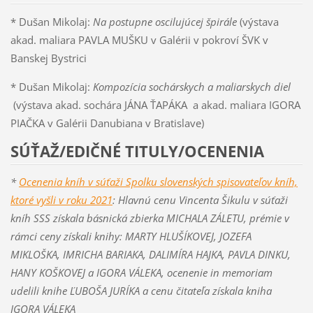
* Dušan Mikolaj:
Na postupne oscilujúcej špirále
(výstava
akad. maliara PAVLA MUŠKU v Galérii v pokroví ŠVK v
Banskej Bystrici
* Dušan Mikolaj:
Kompozícia sochárskych a maliarskych diel
(výstava akad. sochára JÁNA ŤAPÁKA a akad. maliara IGORA
PIAČKA v Galérii Danubiana v Bratislave)
SÚŤAŽ/EDIČNÉ TITULY/OCENENIA
*
Ocenenia kníh v súťaži Spolku slovenských spisovateľov kníh,
ktoré vyšli v roku 2021
: Hlavnú cenu Vincenta Šikulu v súťaži
kníh SSS získala básnická zbierka MICHALA ZÁLETU, prémie v
rámci ceny získali knihy: MARTY HLUŠÍKOVEJ, JOZEFA
MIKLOŠKA, IMRICHA BARIAKA, DALIMÍRA HAJKA, PAVLA DINKU,
HANY KOŠKOVEJ a IGORA VÁLEKA, ocenenie in memoriam
udelili knihe ĽUBOŠA JURÍKA a cenu čitateľa získala kniha
IGORA VÁLEKA