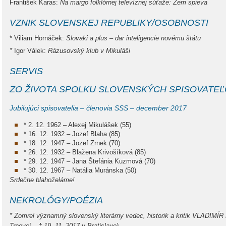
František Karas:
Na margo folklórnej televíznej súťaže: Zem spieva
VZNIK SLOVENSKEJ REPUBLIKY/OSOBNOSTI
* Viliam Hornáček:
Slovaki a plus – dar inteligencie novému štátu
*
Igor Válek:
Rázusovský klub v Mikuláši
SERVIS
ZO ŽIVOTA SPOLKU SLOVENSKÝCH SPISOVATE
Jubilujúci spisovatelia – členovia SSS – december 2017
* 2. 12. 1962 – Alexej Mikulášek (55)
* 16. 12. 1932 – Jozef Blaha (85)
* 18. 12. 1947 – Jozef Zrnek (70)
* 26. 12. 1932 – Blažena Krivošíková (85)
* 29. 12. 1947 – Jana Štefánia Kuzmová (70)
* 30. 12. 1967 – Natália Muránska (50)
Srdečne blahoželáme!
NEKROLÓGY/POÉZIA
* Zomrel významný slovenský literárny vedec, historik a kritik VLADIMÍ
Trnovci – † 19. 11. 2017 v Bratislave)