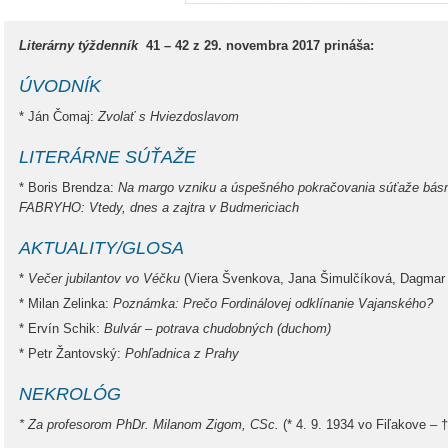
Literárny týždenník
41 – 42 z 29. novembra 2017 prináša:
ÚVODNÍK
* Ján Čomaj:
Zvolať s Hviezdoslavom
LITERÁRNE SÚŤAŽE
* Boris Brendza:
Na margo vzniku a úspešného pokračovania súťaže bá
FABRYHO: Vtedy, dnes a zajtra v Budmericiach
AKTUALITY/GLOSA
*
Večer jubilantov vo Véčku
(Viera Švenkova, Jana Šimulčíková, Dagmar 
* Milan Zelinka:
Poznámka: Prečo Fordinálovej odklínanie Vajanského?
* Ervín Schik:
Bulvár – potrava chudobných (duchom)
* Petr Žantovský:
Pohľadnica z Prahy
NEKROLÓG
* Za profesorom PhDr. Milanom Zigom, CSc.
(* 4. 9. 1934 vo Fiľakove – 