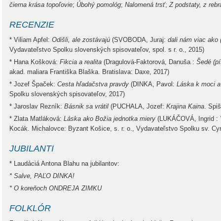
čierna krása topoľovie
;
Úbohý pomológ
;
Nalomená trsť
;
Z podstaty, z rebr
RECENZIE
* Viliam Apfel:
Odišli, ale zostávajú
(SVOBODA, Juraj:
dali nám viac ako 
Vydavateľstvo Spolku slovenských spisovateľov, spol. s r. o., 2015)
* Hana Košková:
Fikcia a realita
(Dragulová-Faktorová, Danuša :
Šedé (p
akad. maliara Františka Blaška. Bratislava: Daxe, 2017)
* Jozef Špaček:
Cesta hľadačstva pravdy
(DINKA, Pavol:
Láska k moci a
Spolku slovenských spisovateľov, 2017)
* Jaroslav Rezník:
Básnik sa vrátil
(PUCHALA, Jozef:
Krajina Kaina
. Spi
* Zlata Matláková:
Láska ako Božia jednotka miery
(LUKÁČOVÁ, Ingrid :
Kocák. Michalovce: Byzant Košice, s. r. o., Vydavateľstvo Spolku sv. Cy
JUBILANTI
* Laudáciá Antona Blahu na jubilantov:
* Salve, PAĽO DINKA!
* O koreňoch ONDREJA ZIMKU
FOLKLÓR