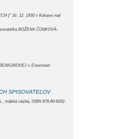
LECH (* 16. 12. 1930 v Kokave nad
pisovateľka BOŽENA ČONKOVÁ-
BENIGNIOVEJ v Eisenstad:
CH SPISOVATEĽOV
s., mäkká väzba, ISBN 978-80-8202-