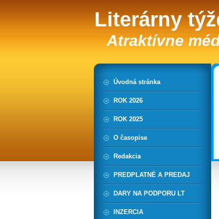
Literárny tý
Atraktívne méd
Úvodná stránka
ROK 2026
ROK 2025
O časopise
Redakcia
PREDPLATNÉ A PREDAJ
DARY NA PODPORU LT
INZERCIA