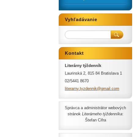
Vyhľadávanie
Kontakt
Literárny týždenník
Laurinská 2, 815 84 Bratislava 1
02/5441 8670
literarn
y.tyzden
nik@gmai
l.com
Správca a administrátor webových
stránok
Literárneho týždenníka
:
Štefan Cifra