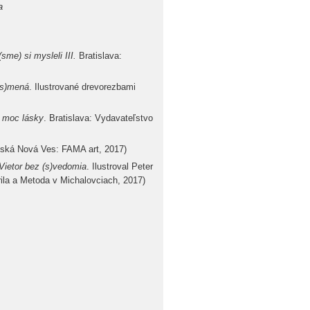
a
(sme) si mysleli III.
Bratislava:
ís)mená
. Ilustrované drevorezbami
 moc lásky
. Bratislava: Vydavateľstvo
šská Nová Ves: FAMA art, 2017)
Vietor bez (s)vedomia
. Ilustroval Peter
rila a Metoda v Michalovciach, 2017)