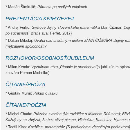
* Marián Šimkulič:
Pátrania po padlých vojakoch
PREZENTÁCIA KNIHY/ESEJ
* Andrej Ferko:
Svetové dejiny slovenského matematika
(Ján Čižmár:
Deji
po súčasnosť
. Bratislava: Perfet, 2017)
* Dušan Mikolaj:
Úvaha nad unikátnym dielom JÁNA ČIŽMÁRA Dejiny mat
(ne)záujem spoločnosti?
ROZHOVOR/OSOBNOSŤ/JUBILEUM
* Milan Kenda:
Vyznávam tézu „Písanie je svedectvo“
(s jubilujúcim sp
zhovára Roman Michelko)
ČÍTANIE/PRÓZA
* Gustáv Murín:
Pokus o lásku
ČÍTANIE/POÉZIA
* Michal Chuda:
Prázdna zvonica (Na rozlúčke s Milanom Rúfusom); Blíz
Každý by sa zhrýzal, že bez clivej piesne
;
Hlaholika
;
Rastislav
;
Hymnus n
* Teofil Klas:
Kachlice, metamorfóz (S podvedome vianočným podtextom)