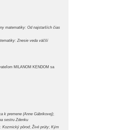
ny matematiky: Od najstarších čias
ematiky: Znesie veda väčší
isovateľom MILANOM KENDOM sa
ka k premene (Anne Gábrikovej)
;
a sestru Zdenku
: Kozmický pôrod
;
Živé prúty
;
Kým