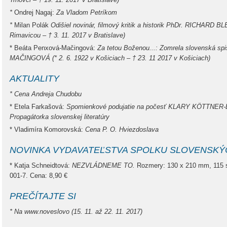
*
Ondrej Nagaj:
Za Vladom Petríkom
*
Milan Polák
Odišiel novinár, filmový kritik a historik PhDr. RICHARD B
Rimavicou – † 3. 11. 2017 v Bratislave)
* Beáta Penxová-Mačingová:
Za tetou Boženou...:
Zomrela slovenská s
MAČINGOVÁ (* 2. 6. 1922 v Košiciach – † 23. 11 2017 v Košiciach)
AKTUALITY
* Cena Andreja Chudobu
* Etela Farkašová:
Spomienkové podujatie na počesť KLARY KÖTTNER-
Propagátorka slovenskej literatúry
* Vladimíra Komorovská:
Cena P. O. Hviezdoslava
NOVINKA VYDAVATEĽSTVA SPOLKU SLOVENSKÝ
* Katja Schneidtová:
NEZVLÁDNEME TO.
Rozmery: 130 x 210 mm, 115 
001-7. Cena: 8,90 €
PREČÍTAJTE SI
* Na www.noveslovo (15. 11. až 22. 11. 2017)