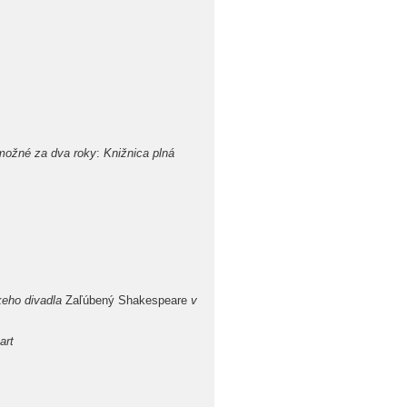
žné za dva roky
:
Knižnica plná
keho divadla
Zaľúbený Shakespeare
v
art