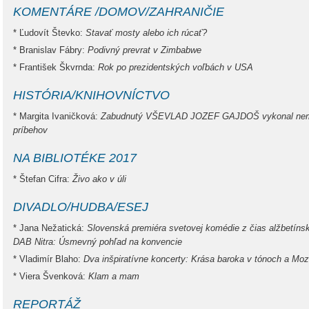
KOMENTÁRE /DOMOV/ZAHRANIČIE
* Ľudovít Števko:
Stavať mosty alebo ich rúcať?
* Branislav Fábry:
Podivný prevrat v Zimbabwe
* František Škvrnda:
Rok po prezidentských voľbách v USA
HISTÓRIA/KNIHOVNÍCTVO
* Margita Ivaničková:
Zabudnutý VŠEVLAD JOZEF GAJDOŠ vykonal nemo
príbehov
NA BIBLIOTÉKE 2017
* Štefan Cifra:
Živo ako v úli
DIVADLO/HUDBA/ESEJ
* Jana Nežatická:
Slovenská premiéra svetovej komédie z čias alžbetíns
DAB Nitra: Úsmevný pohľad na konvencie
* Vladimír Blaho:
Dva inšpiratívne koncerty: Krása baroka v tónoch a Moz
* Viera Švenková:
Klam a mam
REPORTÁŽ