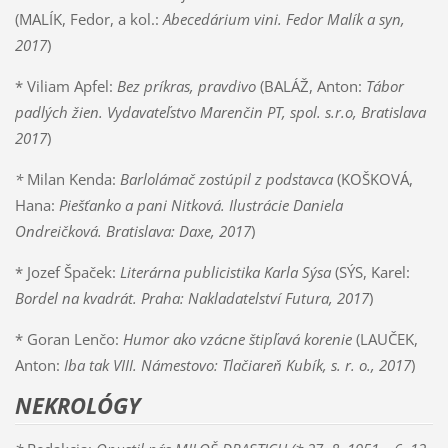
(MALÍK, Fedor, a kol.:
Abecedárium vini. Fedor Malík a syn,
2017
)
* Viliam Apfel:
Bez príkras, pravdivo
(BALÁŽ, Anton:
Tábor
padlých žien. Vydavateľstvo Marenčin PT, spol. s.r.o, Bratislava
2017
)
*
Milan Kenda:
Barlolámač zostúpil z podstavca
(KOŠKOVÁ,
Hana:
Piešťanko a pani Nitková. Ilustrácie Daniela
Ondreičková. Bratislava: Daxe, 2017
)
* Jozef Špaček:
Literárna publicistika Karla Sýsa
(SÝS, Karel:
Bordel na kvadrát. Praha: Nakladatelství Futura, 2017
)
* Goran Lenčo:
Humor ako vzácne štipľavá korenie
(LAUČEK,
Anton:
Iba tak VIII. Námestovo: Tlačiareň Kubík, s. r. o., 2017
)
NEKROLÓGY