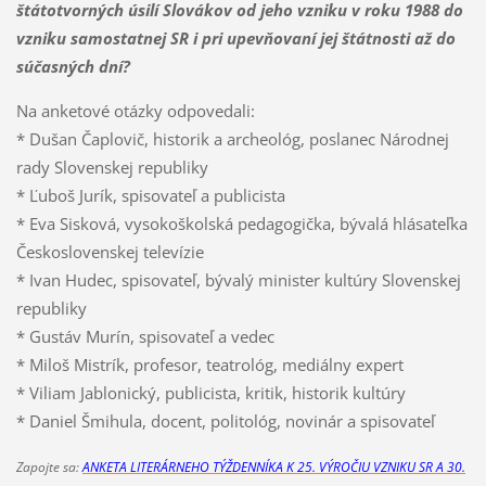
štátotvorných úsilí Slovákov od jeho vzniku v roku 1988 do
vzniku samostatnej SR i pri upevňovaní jej štátnosti až do
súčasných dní?
Na anketové otázky odpovedali:
* Dušan Čaplovič, historik a archeológ, poslanec Národnej
rady Slovenskej republiky
* Ľuboš Jurík, spisovateľ a publicista
* Eva Sisková, vysokoškolská pedagogička, bývalá hlásateľka
Československej televízie
* Ivan Hudec, spisovateľ, bývalý minister kultúry Slovenskej
republiky
* Gustáv Murín, spisovateľ a vedec
* Miloš Mistrík, profesor, teatrológ, mediálny expert
* Viliam Jablonický, publicista, kritik, historik kultúry
* Daniel Šmihula, docent, politológ, novinár a spisovateľ
Zapojte sa:
ANKETA LITERÁRNEHO TÝŽDENNÍKA K 25. VÝROČIU VZNIKU SR A 30.