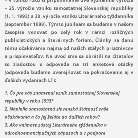
* V tomto roku si pripomíname dve významné výročia
– 25. výročie vzniku samostatnej Slovenskej republiky
(1. 1. 1993) a 30. výročie vzniku Literárneho týždenníka
(september 1988). Týmto jubileám sa budeme v našom
časopise venovať po celý rok v rámci rozličných
publicistických a literárnych foriem. Články na danú
tému očakávame najmä od našich stálych priaznivcov
a prispievateľov. Na úvod sme sa obrátili na čitateľov
so žiadosťou o odpovede na tri anketové otázky
(odpovede budeme uverejňovať na pokračovanie aj v
ďalších vydaniach LT):
1. Čo pre vás znamenal vznik samostatnej Slovenskej
republiky v roku 1993?
2. Naplnila samostatná slovenská štátnosť vaše
očakávania a čo jej želáte do ďalších rokov?
3. Ako vnímate zástoj Literárneho týždenníka v
národnoemancipačných zápasoch a v podpore