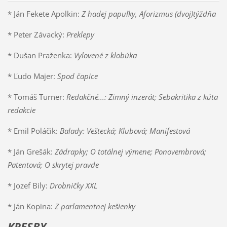
* Ján Fekete Apolkin:
Z hadej papuľky, Aforizmus (dvoj)týždňa
* Peter Závacký:
Preklepy
* Dušan Praženka:
Vylovené z klobúka
* Ľudo Majer:
Spod čapice
* Tomáš Turner:
Redakčné...: Zimný inzerát; Sebakritika z kúta
redakcie
* Emil Poláčik:
Balady: Veštecká; Klubová; Manifestová
* Ján Grešák:
Zádrapky; O totálnej výmene; Ponovembrová;
Patentová; O skrytej pravde
* Jozef Bily:
Drobničky XXL
* Ján Kopina:
Z parlamentnej kešienky
KRESBY