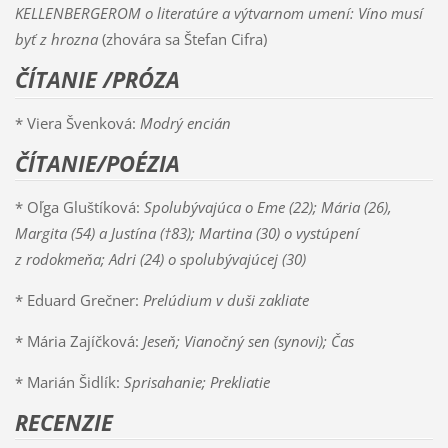
KELLENBERGEROM o literatúre a výtvarnom umení: Víno musí
byť z hrozna
(zhovára sa Štefan Cifra)
ČÍTANIE /PRÓZA
* Viera Švenková:
Modrý encián
ČÍTANIE/POÉZIA
* Oľga Gluštíková:
Spolubývajúca o Eme (22); Mária (26),
Margita (54) a Justína (†83); Martina (30) o vystúpení
z rodokmeňa;
Adri (24) o spolubývajúcej (30)
* Eduard Grečner:
Prelúdium v duši zakliate
* Mária Zajíčková:
Jeseň; Vianočný sen (synovi); Čas
* Marián Šidlík:
Sprisahanie; Prekliatie
RECENZIE