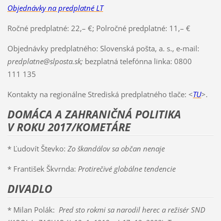
Objednávky na predplatné LT
Ročné predplatné: 22,– €; Polročné predplatné: 11,– €
Objednávky predplatného: Slovenská pošta, a. s., e-mail:
predplatne@slposta.sk;
bezplatná telefónna linka: 0800
111 135
Kontakty na regionálne Strediská predplatného tlače: <
TU
>.
DOMÁCA A ZAHRANIČNÁ POLITIKA
V ROKU 2017/KOMETÁRE
* Ľudovít Števko:
Zo škandálov sa občan nenaje
* František Škvrnda:
Protirečivé globálne tendencie
DIVADLO
* Milan Polák:
Pred sto rokmi sa narodil herec a režisér SND