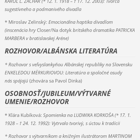
KAROL L. ZACHAR (* 12. 1. 1918 – † 17. 12. 2003): Tvorca
sugestívneho a podmanivého divadla
* Miroslav Zelinský:
Emocionálna haptika divadlom
(inscenácia hry
Closer/Na dotyk
britského dramatika PATRICKA
MARBERA v bratislavskej Aréne)
ROZHOVOR/ALBÁNSKA LITERATÚRA
* Rozhovor s veľvyslankyňou Albánskej republiky na Slovensku
ENKELEDOU MËRKURIOVOU: Literatúra a spoločné osudy
nás spájajú
(zhovára sa Pavol Dinka)
OSOBNOSŤ/JUBILEUM/VÝTVARNÉ
UMENIE/ROZHOVOR
* Klára Kubíková:
Spomienka na LUDWIKA KORKOŠA (* 17. 1.
1928 – † 24. 12. 1992): Vytrvalo tvorivý, s úctou k tradícii
* Rozhovor s výtvarníkom a knižným ilustrátorom MARTINOM