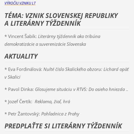
VÝROČIU VZNIKU LT
TÉMA: VZNIK SLOVENSKEJ REPUBLIKY
A LITERÁRNY TÝŽDENNÍK
* Vincent Šabík:
Literárny týždenník ako tribúna
demokratizácie a suverenizácie Slovenska
AKTUALITY
* Eva Fordinálová:
Nulté číslo Skalického obzoru: Lichard opäť
v Skalici
* Pavol Dinka:
Glosujeme situáciu v RTVS: Do osieho hniezda ..
* Jozef Čertík:
Reklama, žiaľ, hrá
* Petr Žantovský:
Pohľadnica z Prahy
PREDPLAŤTE SI LITERÁRNY TÝŽDENNÍK