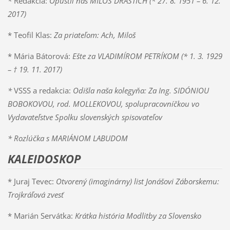
*
Redakcia:
Opustil nás MILOŠ DRASTICH (* 27. 8. 1951 – 6. 12.
2017)
* Teofil Klas:
Za priateľom: Ach, Miloš
* Mária Bátorová:
Ešte za VLADIMÍROM PETRÍKOM (* 1. 3. 1929
– † 19. 11. 2017)
*
VSSS a redakcia:
Odišla naša kolegyňa: Za Ing. SIDÓNIOU
BOBOKOVOU, rod. MOLLEKOVOU, spolupracovníčkou vo
Vydavateľstve Spolku slovenských spisovateľov
* Rozlúčka s MARIÁNOM LABUDOM
KALEIDOSKOP
* Juraj Tevec:
Otvorený (imaginárny) list Jonášovi Záborskemu:
Trojkráľová zvesť
* Marián Servátka:
Krátka história Modlitby za Slovensko