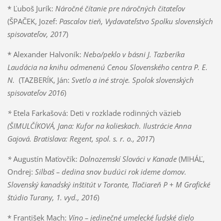
* Ľuboš Jurík:
Náročné čítanie pre náročných čitateľov
(ŠPAČEK, Jozef:
Pascalov tieň, Vydavateľstvo Spolku slovenských
spisovateľov, 2017
)
* Alexander Halvoník:
Nebo/peklo v básni J. Tazberíka
Laudácia na knihu odmenenú Cenou Slovenského centra P. E.
N.
(TAZBERÍK, Ján:
Svetlo a iné stroje. Spolok slovenských
spisovateľov 2016
)
*
Etela Farkašová: Deti v rozklade rodinných väzieb
(ŠIMULČÍKOVÁ, Jana: Kufor na kolieskach. Ilustrácie Anna
Gajová. Bratislava: Regent, spol. s. r. o., 2017
)
*
Augustín Maťovčík:
Dolnozemskí Slováci v Kanade
(MIHÁĽ,
Ondrej:
Silbaš – dedina snov budúci rok ideme domov.
Slovenský kanadský inštitút v Toronte, Tlačiareň P + M Grafické
štúdio Turany, 1. vyd., 2016
)
* František Mach:
Víno – jedinečné umelecké ľudské dielo