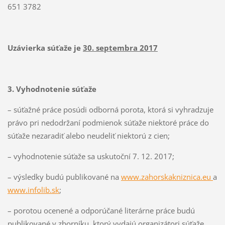
651 3782
Uzávierka súťaže je
30. septembra 2017
3. Vyhodnotenie súťaže
– súťažné práce posúdi odborná porota, ktorá si vyhradzuje
právo pri nedodržaní podmienok súťaže niektoré práce do
súťaže nezaradiť alebo neudeliť niektorú z cien;
– vyhodnotenie súťaže sa uskutoční 7. 12. 2017;
– výsledky budú publikované na
www.zahorskakniznica.eu
a
www.infolib.sk
;
– porotou ocenené a odporúčané literárne práce budú
publikované v zborníku, ktorý vydajú organizátori súťaže