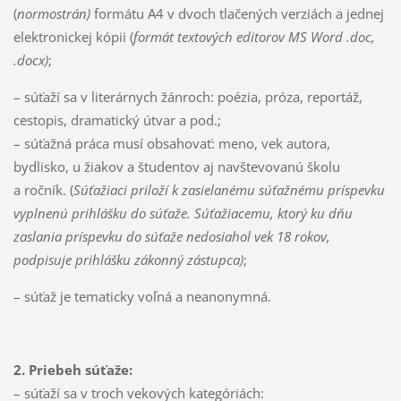
(
normostrán)
formátu A4 v dvoch tlačených verziách a jednej
elektronickej kópii (
formát
textových editorov MS Word .doc,
.docx)
;
– súťaží sa v literárnych žánroch: poézia, próza, reportáž,
cestopis, dramatický útvar a pod.;
– súťažná práca musí obsahovať: meno, vek autora,
bydlisko, u žiakov a študentov aj navštevovanú školu
a ročník. (
Súťažiaci priloží k zasielanému súťažnému príspevku
vyplnenú prihlášku do súťaže. Súťažiacemu, ktorý ku dňu
zaslania príspevku do súťaže nedosiahol vek 18 rokov,
podpisuje prihlášku zákonný zástupca)
;
– súťaž je tematicky voľná a neanonymná.
2. Priebeh súťaže:
– súťaží sa v troch vekových kategóriách: