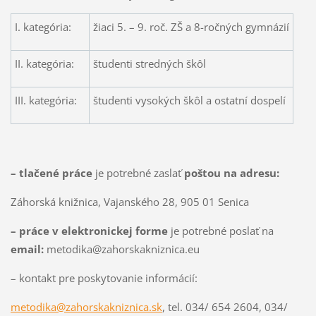
I. kategória:
žiaci 5. – 9. roč. ZŠ a 8-ročných gymnázií
II. kategória:
študenti stredných škôl
III. kategória:
študenti vysokých škôl a ostatní dospelí
– tlačené práce
je potrebné zaslať
poštou
na adresu:
Záhorská knižnica, Vajanského 28, 905 01 Senica
– práce v elektronickej forme
je potrebné poslať na
email:
metodika@zahorskakniznica.eu
– kontakt pre poskytovanie informácií:
metodika@zahorskakniznica.sk
, tel. 034/ 654 2604, 034/