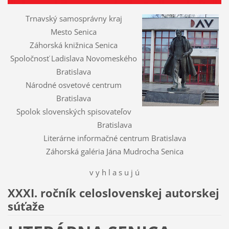
Trnavský samosprávny kraj
Mesto Senica
Záhorská knižnica Senica
Spoločnosť Ladislava Novomeského
Bratislava
Národné osvetové centrum
Bratislava
Spolok slovenských spisovateľov
Bratislava
Literárne informačné centrum Bratislava
Záhorská galéria Jána Mudrocha Senica
v y h l a s u j ú
XXXI. ročník celoslovenskej autorskej
súťaže