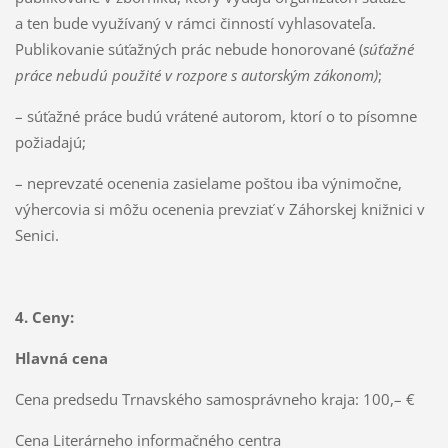
a ten bude využívaný v rámci činností vyhlasovateľa.
Publikovanie súťažných prác nebude honorované (
súťažné
práce nebudú použité v rozpore s autorským zákonom)
;
– súťažné práce budú vrátené autorom, ktorí o to písomne
požiadajú;
– neprevzaté ocenenia zasielame poštou iba výnimočne,
výhercovia si môžu ocenenia prevziať v Záhorskej knižnici v
Senici.
4. Ceny:
Hlavná cena
Cena predsedu Trnavského samosprávneho kraja: 100,– €
Cena Literárneho informačného centra