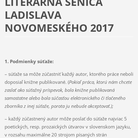
LITERÁRNA SENICA
LADISLAVA
NOVOMESKÉHO 2017
1. Podmienky súťaže:
– súťaže sa môže zúčastniť každý autor, ktorého práce neboli
doposiaľ knižne publikované. (
Pokiaľ práca, ktorú nám chcete
zaslať ako súťažný príspevok, bola knižne publikovaná
samostatne alebo bola súčasťou elektronického či tlačeného
zborníka z inej súťaže, porota ju nebude akceptovať.);
– každý zúčastnený autor môže poslať do súťaže najviac 5
poetických, resp. prozaických útvarov v slovenskom jazyku,
v rozsahu maximálne 20 strojom písaných strán