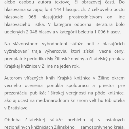
alebo osobou autora textovej či obrazovej časti. Do
hlasovania sa zapojilo 3 144 hlasujúcich. Z celkového počtu
hlasovalo 968 hlasujúcich prostredníctvom on line
hlasovacieho lístka. V kategórii odborná literatúra bolo
udelených 2 048 hlasov a v kategórii beletria 1 096 hlasov.
Na slávnostnom vyhodnotení súťaže boli z hlasujúcich
vyžrebovaní traja výhercovia, ktorí získali vecné ceny,
predplatné periodika My Žilinské noviny a čitateľský preukaz
Krajskej knižnice v Žiline na jeden rok.
Autorom víťazných kníh Krajská knižnica v Žiline okrem
vecného ocenenia ponúkla spoluprácu a priestor pre
prezentáciu publikácií širokej verejnosti na pôde knižnice,
ako aj účasť na medzinárodnom knižnom veľtrhu Bibliotéka
v Bratislave.
Obdoba čitateľskej súťaže prebieha aj v ostatných
regionálnych knižniciach Žilinského samosprávneho kraja.