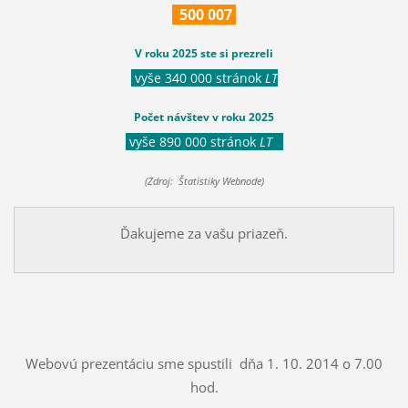
500
007
V roku 2025 ste si prezreli
vyše 340 000 stránok
LT
Počet návštev v roku 2025
vyše 890 000 stránok
LT
(Zdroj: Štatistiky Webnode)
Ďakujeme za vašu priazeň.
Webovú prezentáciu sme spustili dňa 1. 10. 2014 o 7.00
hod.