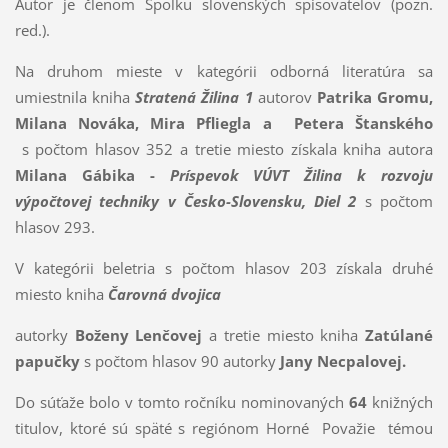
Autor je členom Spolku slovenských spisovateľov (pozn.
red.).
Na druhom mieste v kategórii odborná literatúra sa
umiestnila kniha
Stratená Žilina 1
autorov
Patrika Gromu,
Milana Nováka, Mira Pfliegla a Petera Štanského
s počtom hlasov 352 a tretie miesto získala kniha autora
Milana Gábika -
Príspevok VÚVT Žilina k rozvoju
výpočtovej techniky v Česko-Slovensku, Diel 2
s počtom
hlasov 293.
V kategórii beletria s počtom hlasov 203 získala druhé
miesto kniha
Čarovná dvojica
autorky
Boženy Lenčovej
a tretie miesto kniha
Zatúlané
papučky
s počtom hlasov 90 autorky
Jany Necpalovej.
Do súťaže bolo v tomto ročníku nominovaných
64
knižných
titulov, ktoré sú späté s regiónom Horné Považie témou