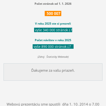
Počet stránok od 1. 1. 2026
500
007
V roku 2025 ste si prezreli
vyše 340 000 stránok
LT
Počet návštev v roku 2025
vyše 890 000 stránok
LT
(Zdroj: Štatistiky Webnode)
Ďakujeme za vašu priazeň.
Webovú prezentáciu sme spustili dňa 1. 10. 2014 o 7.00