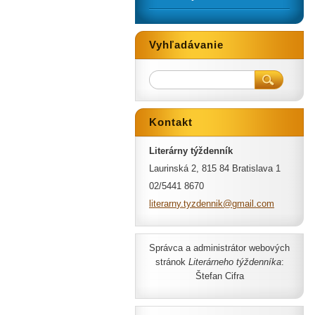
Vyhľadávanie
Kontakt
Literárny týždenník
Laurinská 2, 815 84 Bratislava 1
02/5441 8670
literarn
y.tyzden
nik@gmai
l.com
Správca a administrátor webových
stránok
Literárneho týždenníka
:
Štefan Cifra