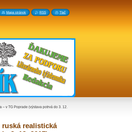
Mapa stránok
RSS
Tlač
ba – v TG Poprade (výstava potrvá do 3. 12.
 ruská realistická