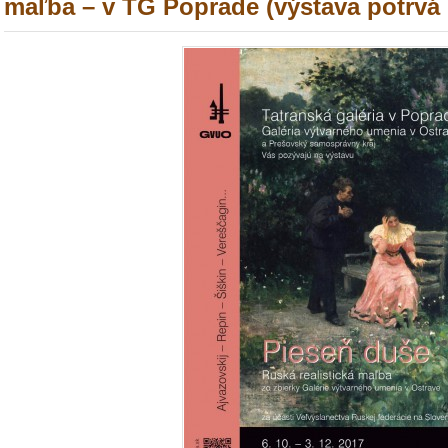
maľba – v TG Poprade (výstava potrvá d