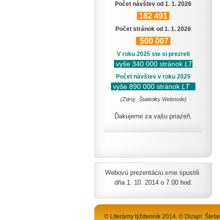
Počet návštev od 1. 1. 2026
182
491
Počet stránok od 1. 1. 2026
500
007
V roku 2025 ste si prezreli
vyše 340 000 stránok
LT
Počet návštev v roku 2025
vyše 890 000 stránok
LT
(Zdroj: Štatistiky Webnode)
Ďakujeme za vašu priazeň.
Webovú prezentáciu sme spustili
dňa 1. 10. 2014 o 7.00 hod.
© Literárny týždenník 2014. © Dizajn: Štefa