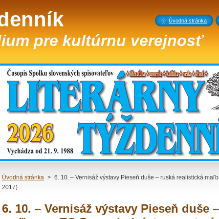
ždenník
Úvodná stránka
ium pre kultúrnu verejnosť
Úvodná stránka
>
6. 10. – Vernisáž výstavy Pieseň duše – ruská realistická maľ
2017)
6. 10. – Vernisáž výstavy Pieseň duše –