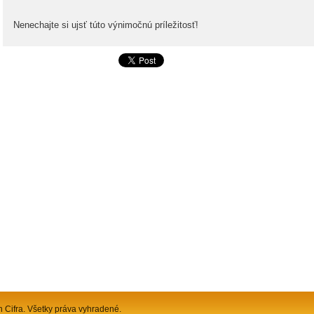
Nenechajte si ujsť túto výnimočnú príležitosť!
n Cifra. Všetky práva vyhradené.