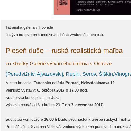
Tatranská galéria v Poprade
pozýva na otvorenie medzinárodného výstavného projektu
Pieseň duše – ruská realistická maľba
zo zbierky Galérie výtvarného umenia v Ostrave
(Peredvižnici Ajvazovskij, Repin, Serov, Šiškin,Vinogra
Miesto konania:
Tatranská galéria Poprad, Hviezdoslavova 12
Vernisáž výstavy:
6. októbra 2017 o 17.00 hod
.
Kurátorská koncepcia: Jiří Jůza
Výstava potrvá od 6. októbra 2017
do 3. decembra 2017.
Súčasťou vernisáže
o 16.00 h bude prednáška k tvorbe ruských maliar
Prednášajúca: Svetlana Volková, vedúca výskumná pracovníčka múzea 