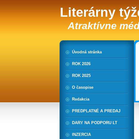
Literárny tý
Atraktívne méd
Úvodná stránka
ROK 2026
ROK 2025
O časopise
Redakcia
PREDPLATNÉ A PREDAJ
DARY NA PODPORU LT
INZERCIA