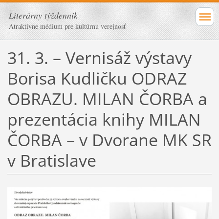
Literárny týždenník
Atraktívne médium pre kultúrnu verejnosť
31. 3. – Vernisáž výstavy
Borisa Kudličku ODRAZ
OBRAZU. MILAN ČORBA a
prezentácia knihy MILAN
ČORBA – v Dvorane MK SR
v Bratislave