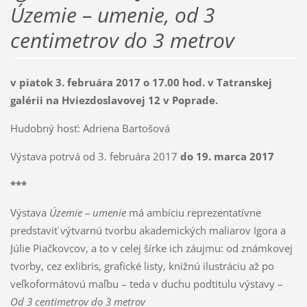
Územie – umenie, od 3
centimetrov do 3 metrov
v piatok 3. februára 2017 o 17.00 hod. v
Tatranskej
galérii na Hviezdoslavovej 12 v Poprade.
Hudobný hosť: Adriena Bartošová
Výstava potrvá od 3. februára 2017
do 19. marca 2017
***
Výstava
Územie – umenie
má ambíciu reprezentatívne
predstaviť výtvarnú tvorbu akademických maliarov Igora a
Júlie Piačkovcov, a to v celej šírke ich záujmu: od známkovej
tvorby, cez exlibris, grafické listy, knižnú ilustráciu až po
veľkoformátovú maľbu – teda v duchu podtitulu výstavy –
Od 3 centimetrov do 3 metrov