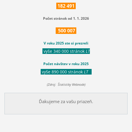
182
491
Počet stránok od 1. 1. 2026
500
007
V roku 2025 ste si prezreli
vyše 340 000 stránok
LT
Počet návštev v roku 2025
vyše 890 000 stránok
LT
(Zdroj: Štatistiky Webnode)
Ďakujeme za vašu priazeň.