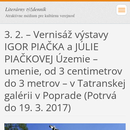
Literárny týždenník
Atraktívne médium pre kultúrnu verejnosť
3. 2. – Vernisáž výstavy
IGOR PIAČKA a JÚLIE
PIAČKOVEJ Územie –
umenie, od 3 centimetrov
do 3 metrov – v Tatranskej
galérii v Poprade (Potrvá
do 19. 3. 2017)