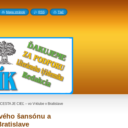
Mapa stránok
RSS
Tlač
 CESTA JE CIEĽ – vo V-klube v Bratislave
zového šansónu a
ratislave