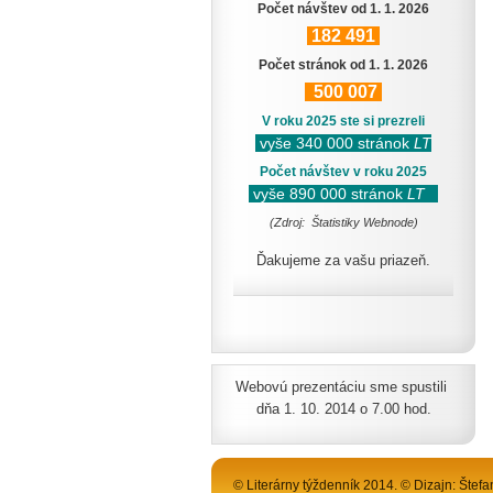
Počet návštev od 1. 1. 2026
182
491
Počet stránok od 1. 1. 2026
500
007
V roku 2025 ste si prezreli
vyše 340 000 stránok
LT
Počet návštev v roku 2025
vyše 890 000 stránok
LT
(Zdroj: Štatistiky Webnode)
Ďakujeme za vašu priazeň.
Webovú prezentáciu sme spustili
dňa 1. 10. 2014 o 7.00 hod.
© Literárny týždenník 2014. © Dizajn: Štefa