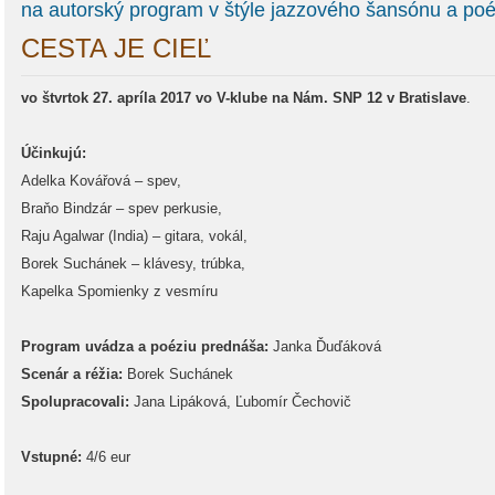
na autorský program v štýle jazzového šansónu a poé
CESTA JE CIEĽ
vo štvrtok 27. apríla 2017 vo V-klube na Nám. SNP 12 v Bratislave
.
Účinkujú:
Adelka Kovářová – spev,
Braňo Bindzár – spev perkusie,
Raju Agalwar (India) – gitara, vokál,
Borek Suchánek – klávesy, trúbka,
Kapelka Spomienky z vesmíru
Program uvádza a poéziu prednáša:
Janka Ďuďáková
Scenár a réžia:
Borek Suchánek
Spolupracovali:
Jana Lipáková, Ľubomír Čechovič
Vstupné:
4/6 eur