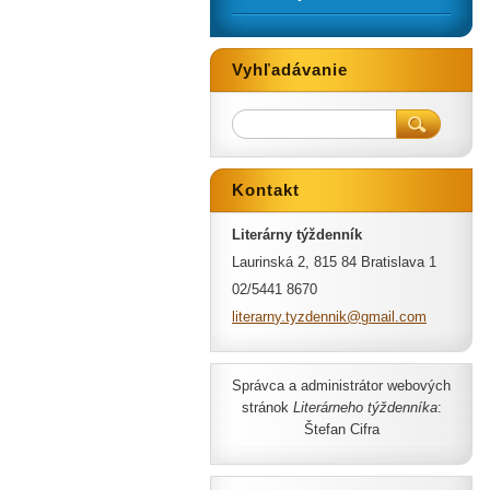
Vyhľadávanie
Kontakt
Literárny týždenník
Laurinská 2, 815 84 Bratislava 1
02/5441 8670
literarn
y.tyzden
nik@gmai
l.com
Správca a administrátor webových
stránok
Literárneho týždenníka
:
Štefan Cifra