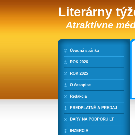
Literárny tý
Atraktívne méd
Úvodná stránka
ROK 2026
ROK 2025
O časopise
Redakcia
PREDPLATNÉ A PREDAJ
DARY NA PODPORU LT
INZERCIA