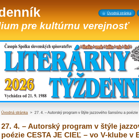
ždenník
Úvodná stránka
ium pre kultúrnu verejnosť
Úvodná stránka
>
27. 4. – Autorský program v štýle jazzového šansónu a poézie
27. 4. – Autorský program v štýle jaz
poézie CESTA JE CIEĽ – vo V-klube v B