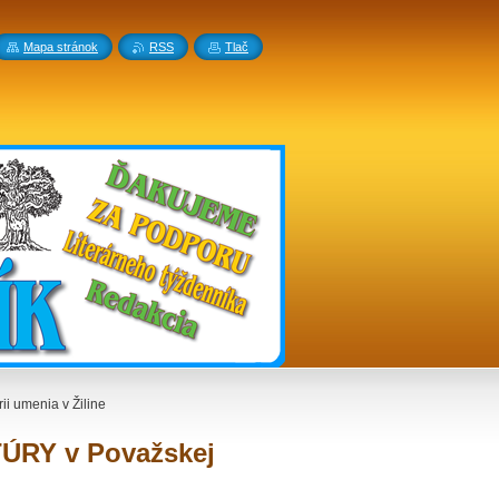
Mapa stránok
RSS
Tlač
i umenia v Žiline
TÚRY v Považskej