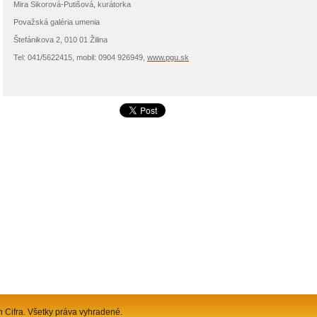
Mira Sikorová-Putišová, kurátorka
Považská galéria umenia
Štefánikova 2, 010 01 Žilina
Tel: 041/5622415, mobil: 0904 926949,
www.pgu.sk
n Cifra. Všetky práva vyhradené.