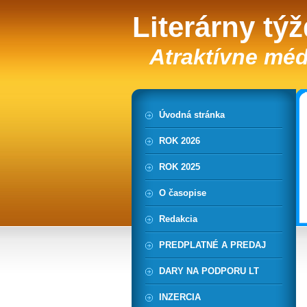
Literárny tý
Atraktívne méd
Úvodná stránka
ROK 2026
ROK 2025
O časopise
Redakcia
PREDPLATNÉ A PREDAJ
DARY NA PODPORU LT
INZERCIA