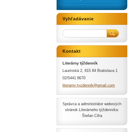
Vyhľadávanie
Kontakt
Literárny týždenník
Laurinská 2, 815 84 Bratislava 1
02/5441 8670
literarn
y.tyzden
nik@gmai
l.com
Správca a administrátor webových
stránok
Literárneho týždenníka
:
Štefan Cifra