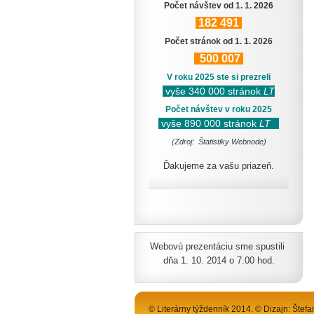
Počet návštev od 1. 1. 2026
182
491
Počet stránok od 1. 1. 2026
500
007
V roku 2025 ste si prezreli
vyše 340 000 stránok
LT
Počet návštev v roku 2025
vyše 890 000 stránok
LT
(Zdroj: Štatistiky Webnode)
Ďakujeme za vašu priazeň.
Webovú prezentáciu sme spustili
dňa 1. 10. 2014 o 7.00 hod.
© Literárny týždenník 2014. © Dizajn: Štefa