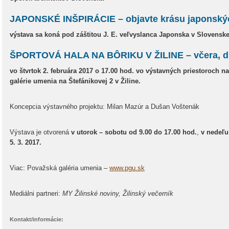
JAPONSKÉ INŠPIRÁCIE – objavte krásu japonský
výstava sa koná pod záštitou J. E. veľvyslanca Japonska v Slovenske
ŠPORTOVÁ HALA NA BÔRIKU V ŽILINE – včera, dn
vo štvrtok 2. februára 2017 o 17.00 hod. vo výstavných priestoroch 
galérie umenia na Štefánikovej 2 v Žiline
.
Koncepcia výstavného projektu: Milan Mazúr a Dušan Voštenák
Výstava je otvorená
v utorok – sobotu od 9.00 do 17.00 hod.
,
v nedeľu
5. 3. 2017.
Viac: Považská galéria umenia –
www.pgu.sk
Mediálni partneri:
MY Žilinské noviny, Žilinský večerník
Kontakt/informácie: