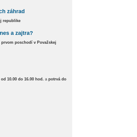
ch záhrad
j republike
es a zajtra?
na prvom poschodí v
Považskej
 od
10.00 do 16.00 hod.
a
potrvá do