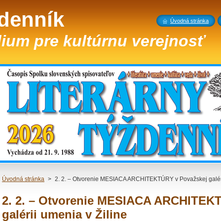
ždenník
Úvodná stránka
ium pre kultúrnu verejnosť
Úvodná stránka
>
2. 2. – Otvorenie MESIACA ARCHITEKTÚRY v Považskej galéri
2. 2. – Otvorenie MESIACA ARCHITEK
galérii umenia v Žiline