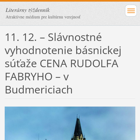
Literárny týždenník
Atraktívne médium pre kultúrnu verejnosť
11. 12. – Slávnostné
vyhodnotenie básnickej
súťaže CENA RUDOLFA
FABRYHO – v
Budmericiach