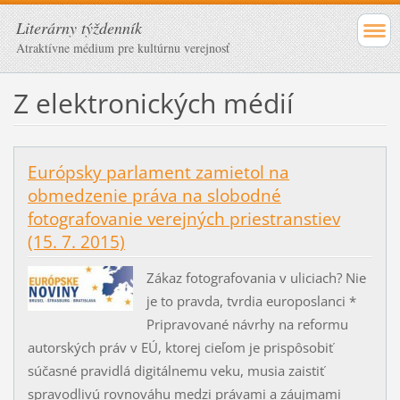
Literárny týždenník
Atraktívne médium pre kultúrnu verejnosť
Z elektronických médií
Európsky parlament zamietol na
obmedzenie práva na slobodné
fotografovanie verejných priestranstiev
(15. 7. 2015)
Zákaz fotografovania v uliciach? Nie
je to pravda, tvrdia europoslanci *
Pripravované návrhy na reformu
autorských práv v EÚ, ktorej cieľom je prispôsobiť
súčasné pravidlá digitálnemu veku, musia zaistiť
spravodlivú rovnováhu medzi právami a záujmami