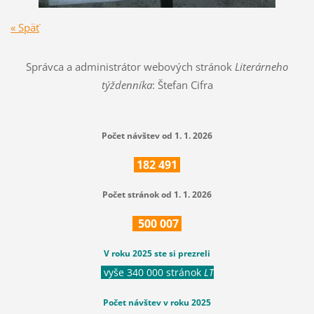
« Späť
Správca a administrátor webových stránok
Literárneho
týždenníka
: Štefan Cifra
Počet návštev od 1. 1. 2026
182
491
Počet stránok od 1. 1. 2026
500
007
V roku 2025 ste si prezreli
vyše 340 000 stránok
LT
Počet návštev v roku 2025