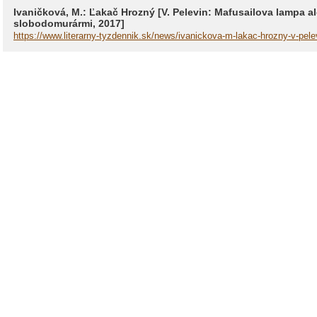
Ivaničková, M.: Ľakač Hrozný [V. Pelevin: Mafusailova lampa a
slobodomurármi, 2017]
https://www.literarny-tyzdennik.sk/news/ivanickova-m-lakac-hrozny-v-pel