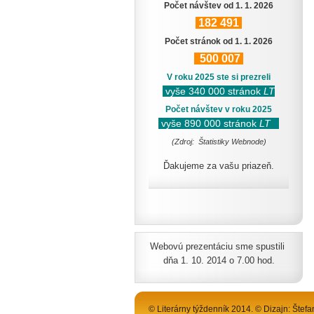
Počet návštev od 1. 1. 2026
182
491
Počet stránok od 1. 1. 2026
500
007
V roku 2025 ste si prezreli
vyše 340 000 stránok
LT
Počet návštev v roku 2025
vyše 890 000 stránok
LT
(Zdroj: Štatistiky Webnode)
Ďakujeme za vašu priazeň.
Webovú prezentáciu sme spustili
dňa 1. 10. 2014 o 7.00 hod.
© Literárny týždenník 2014. © Dizajn: Štefa