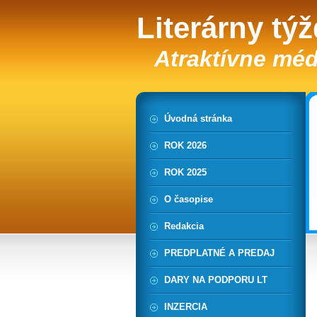
Literárny tý
Atraktívne méd
Úvodná stránka
ROK 2026
ROK 2025
O časopise
Redakcia
PREDPLATNÉ A PREDAJ
DARY NA PODPORU LT
INZERCIA