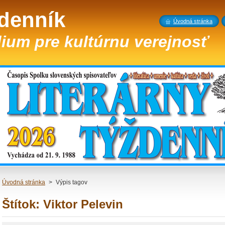
ždenník
Úvodná stránka
ium pre kultúrnu verejnosť
Úvodná stránka
>
Výpis tagov
Štítok: Viktor Pelevin