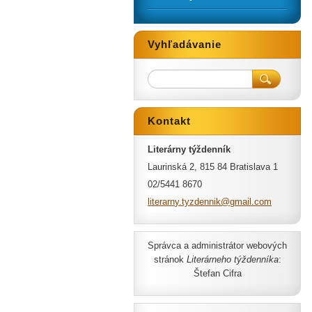
Vyhľadávanie
Kontakt
Literárny týždenník
Laurinská 2, 815 84 Bratislava 1
02/5441 8670
literarn
y.tyzden
nik@gmai
l.com
Správca a administrátor webových
stránok
Literárneho týždenníka
:
Štefan Cifra