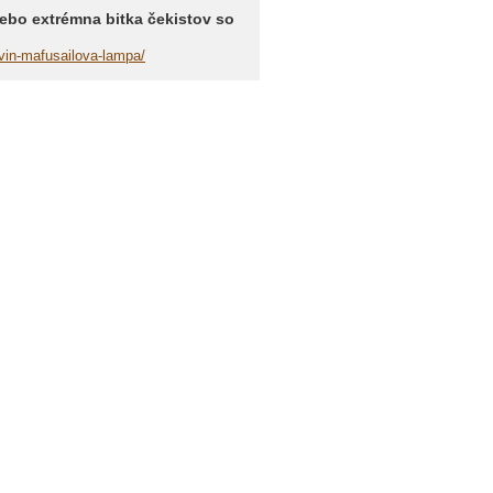
lebo extrémna bitka čekistov so
evin-mafusailova-lampa/