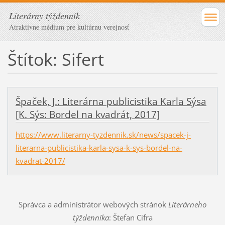
Literárny týždenník
Atraktívne médium pre kultúrnu verejnosť
Štítok: Sifert
Špaček, J.: Literárna publicistika Karla Sýsa
[K. Sýs: Bordel na kvadrát, 2017]
https://www.literarny-tyzdennik.sk/news/spacek-j-
literarna-publicistika-karla-sysa-k-sys-bordel-na-
kvadrat-2017/
Správca a administrátor webových stránok
Literárneho
týždenníka
: Štefan Cifra