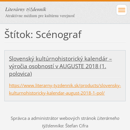
Literárny týždenník
Atraktívne médium pre kultúrnu verejnosť
Štítok: Scénograf
Slovenský kultúrnohistorický kalendár –
výročia osobností v AUGUSTE 2018 (1.
polovica)
https://www.literarny-tyzdennik.sk/products/slovensky-
kulturnohistoricky-kalendar-august-2018-1-pol/
Správca a administrátor webových stránok
Literárneho
týždenníka
: Štefan Cifra