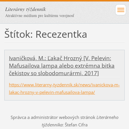
Literárny týždenník
Atraktívne médium pre kultúrnu verejnosť
Štítok: Recezentka
Ivaničková, M.: Ľakač Hrozný [V. Pelevin:
Mafusailova lampa alebo extrémna bitka
čekistov so slobodomurármi, 2017]
https://www.literarny-tyzdennik.sk/news/ivanickova-m-
lakac-hrozny-v-pelevin-mafusailova-lampa/
Správca a administrátor webových stránok
Literárneho
týždenníka
: Štefan Cifra