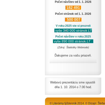
Počet návštev od 1. 1. 2026
182
491
Počet stránok od 1. 1. 2026
500
007
V roku 2025 ste si prezreli
vyše 340 000 stránok
LT
Počet návštev v roku 2025
vyše 890 000 stránok
LT
(Zdroj: Štatistiky Webnode)
Ďakujeme za vašu priazeň.
Webovú prezentáciu sme spustili
dňa 1. 10. 2014 o 7.00 hod.
© Literárny týždenník 2014. © Dizajn: Štefa