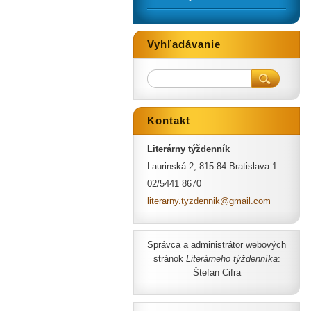
Vyhľadávanie
Kontakt
Literárny týždenník
Laurinská 2, 815 84 Bratislava 1
02/5441 8670
literarn
y.tyzden
nik@gmai
l.com
Správca a administrátor webových
stránok
Literárneho týždenníka
:
Štefan Cifra