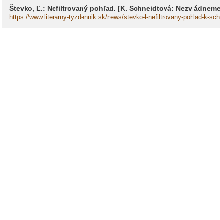
Števko, Ľ.: Nefiltrovaný pohľad. [K. Schneidtová: Nezvládneme
https://www.literarny-tyzdennik.sk/news/stevko-l-nefiltrovany-pohlad-k-s