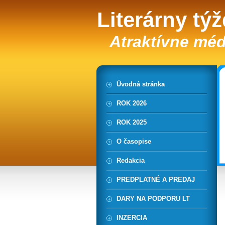
Literárny tý
Atraktívne méd
Úvodná stránka
ROK 2026
ROK 2025
O časopise
Redakcia
PREDPLATNÉ A PREDAJ
DARY NA PODPORU LT
INZERCIA