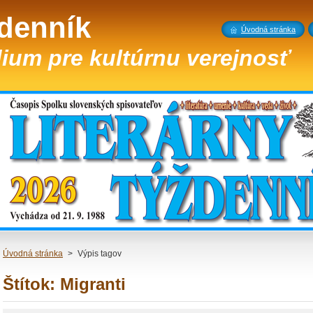
ždenník
Úvodná stránka
ium pre kultúrnu verejnosť
Úvodná stránka
>
Výpis tagov
Štítok: Migranti