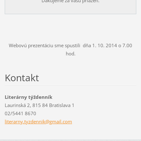
Ďakujeme za vašu priazeň.
Webovú prezentáciu sme spustili dňa 1. 10. 2014 o 7.00
hod.
Kontakt
Literárny týždenník
Laurinská 2, 815 84 Bratislava 1
02/5441 8670
literarn
y.tyzden
nik@gmai
l.com