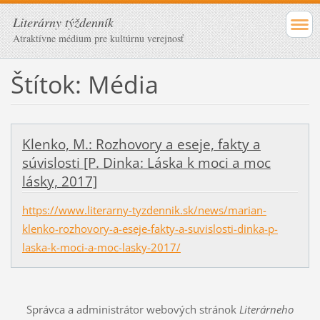
Literárny týždenník
Atraktívne médium pre kultúrnu verejnosť
Štítok: Média
Klenko, M.: Rozhovory a eseje, fakty a
súvislosti [P. Dinka: Láska k moci a moc
lásky, 2017]
https://www.literarny-tyzdennik.sk/news/marian-
klenko-rozhovory-a-eseje-fakty-a-suvislosti-dinka-p-
laska-k-moci-a-moc-lasky-2017/
Správca a administrátor webových stránok
Literárneho