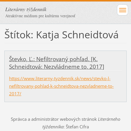
Literárny týždenník
Atraktívne médium pre kultúrnu verejnosť
Štítok: Katja Schneidtová
Števko, Ľ.: Nefiltrovaný pohľad. [K.
Schneidtová: Nezvládneme to, 2017]
https://www.literarny-tyzdennik.sk/news/stevko-l-
nefiltrovany-pohlad-k-schneidtova-nezvladneme-to-
2017/
Správca a administrátor webových stránok
Literárneho
týždenníka
: Štefan Cifra