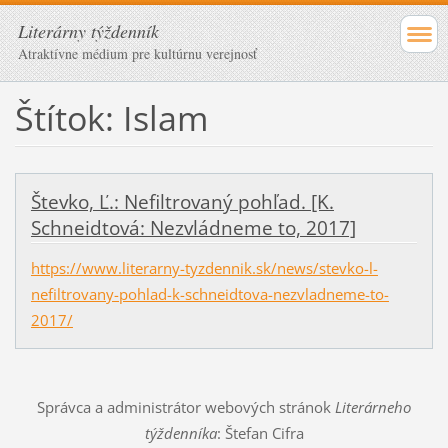
Literárny týždenník
Atraktívne médium pre kultúrnu verejnosť
Štítok: Islam
Števko, Ľ.: Nefiltrovaný pohľad. [K.
Schneidtová: Nezvládneme to, 2017]
https://www.literarny-tyzdennik.sk/news/stevko-l-
nefiltrovany-pohlad-k-schneidtova-nezvladneme-to-
2017/
Správca a administrátor webových stránok
Literárneho
týždenníka
: Štefan Cifra