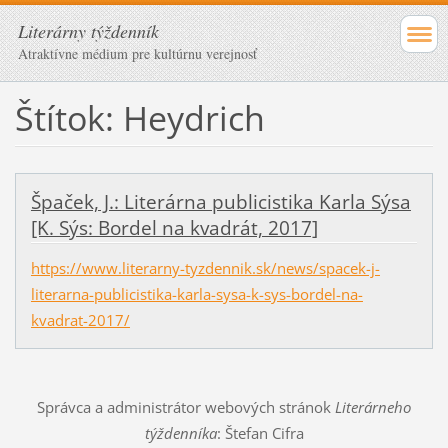
Literárny týždenník
Atraktívne médium pre kultúrnu verejnosť
Štítok: Heydrich
Špaček, J.: Literárna publicistika Karla Sýsa
[K. Sýs: Bordel na kvadrát, 2017]
https://www.literarny-tyzdennik.sk/news/spacek-j-
literarna-publicistika-karla-sysa-k-sys-bordel-na-
kvadrat-2017/
Správca a administrátor webových stránok
Literárneho
týždenníka
: Štefan Cifra