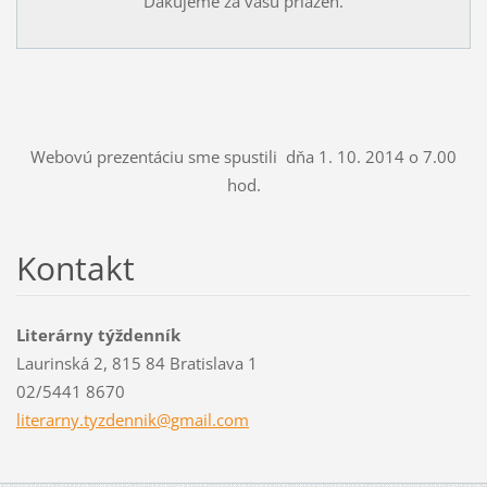
Ďakujeme za vašu priazeň.
Webovú prezentáciu sme spustili dňa 1. 10. 2014 o 7.00
hod.
Kontakt
Literárny týždenník
Laurinská 2, 815 84 Bratislava 1
02/5441 8670
literarn
y.tyzden
nik@gmai
l.com