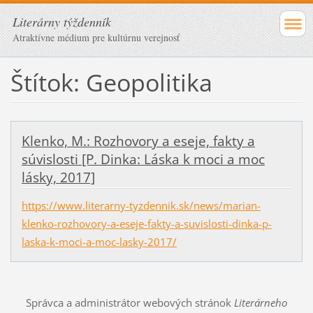
Literárny týždenník
Atraktívne médium pre kultúrnu verejnosť
Štítok: Geopolitika
Klenko, M.: Rozhovory a eseje, fakty a
súvislosti [P. Dinka: Láska k moci a moc
lásky, 2017]
https://www.literarny-tyzdennik.sk/news/marian-
klenko-rozhovory-a-eseje-fakty-a-suvislosti-dinka-p-
laska-k-moci-a-moc-lasky-2017/
Správca a administrátor webových stránok
Literárneho