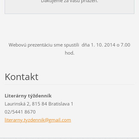
Ďakujeme za vašu priazeň.
Webovú prezentáciu sme spustili dňa 1. 10. 2014 o 7.00
hod.
Kontakt
Literárny týždenník
Laurinská 2, 815 84 Bratislava 1
02/5441 8670
literarn
y.tyzden
nik@gmai
l.com