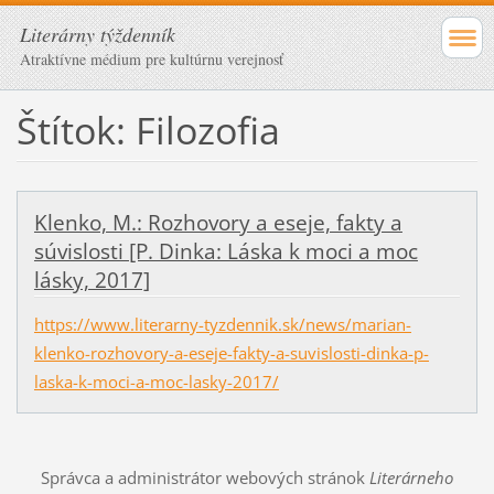
Literárny týždenník
Atraktívne médium pre kultúrnu verejnosť
Štítok: Filozofia
Klenko, M.: Rozhovory a eseje, fakty a
súvislosti [P. Dinka: Láska k moci a moc
lásky, 2017]
https://www.literarny-tyzdennik.sk/news/marian-
klenko-rozhovory-a-eseje-fakty-a-suvislosti-dinka-p-
laska-k-moci-a-moc-lasky-2017/
Správca a administrátor webových stránok
Literárneho