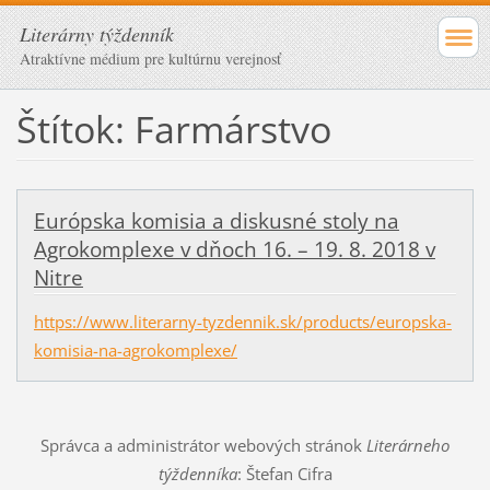
Literárny týždenník
Atraktívne médium pre kultúrnu verejnosť
Štítok: Farmárstvo
Európska komisia a diskusné stoly na
Agrokomplexe v dňoch 16. – 19. 8. 2018 v
Nitre
https://www.literarny-tyzdennik.sk/products/europska-
komisia-na-agrokomplexe/
Správca a administrátor webových stránok
Literárneho
týždenníka
: Štefan Cifra