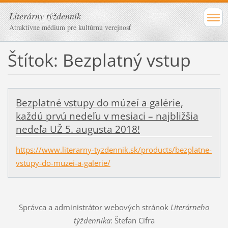
Literárny týždenník
Atraktívne médium pre kultúrnu verejnosť
Štítok: Bezplatný vstup
Bezplatné vstupy do múzeí a galérie,
každú prvú nedeľu v mesiaci – najbližšia
nedeľa UŽ 5. augusta 2018!
https://www.literarny-tyzdennik.sk/products/bezplatne-
vstupy-do-muzei-a-galerie/
Správca a administrátor webových stránok
Literárneho
týždenníka
: Štefan Cifra